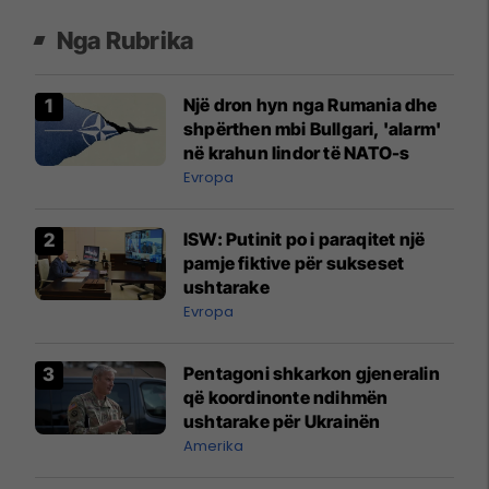
Nga Rubrika
Një dron hyn nga Rumania dhe
shpërthen mbi Bullgari, 'alarm'
në krahun lindor të NATO-s
Evropa
ISW: Putinit po i paraqitet një
pamje fiktive për sukseset
ushtarake
Evropa
Pentagoni shkarkon gjeneralin
që koordinonte ndihmën
ushtarake për Ukrainën
Amerika