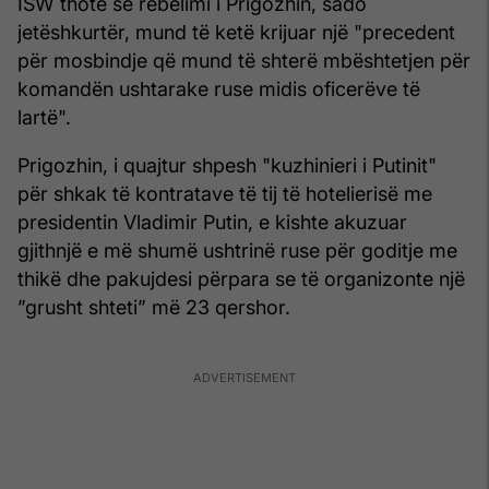
ISW thotë se rebelimi i Prigozhin, sado
jetëshkurtër, mund të ketë krijuar një "precedent
për mosbindje që mund të shterë mbështetjen për
komandën ushtarake ruse midis oficerëve të
lartë".
Prigozhin, i quajtur shpesh "kuzhinieri i Putinit"
për shkak të kontratave të tij të hotelierisë me
presidentin Vladimir Putin, e kishte akuzuar
gjithnjë e më shumë ushtrinë ruse për goditje me
thikë dhe pakujdesi përpara se të organizonte një
”grusht shteti” më 23 qershor.