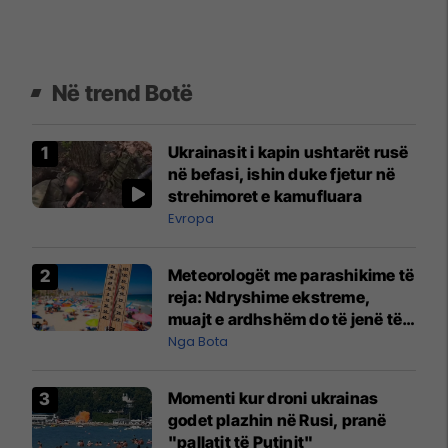
Në trend Botë
Ukrainasit i kapin ushtarët rusë
në befasi, ishin duke fjetur në
strehimoret e kamufluara
Evropa
Meteorologët me parashikime të
reja: Ndryshime ekstreme,
muajt e ardhshëm do të jenë të
pazakontë
Nga Bota
Momenti kur droni ukrainas
godet plazhin në Rusi, pranë
"pallatit të Putinit"