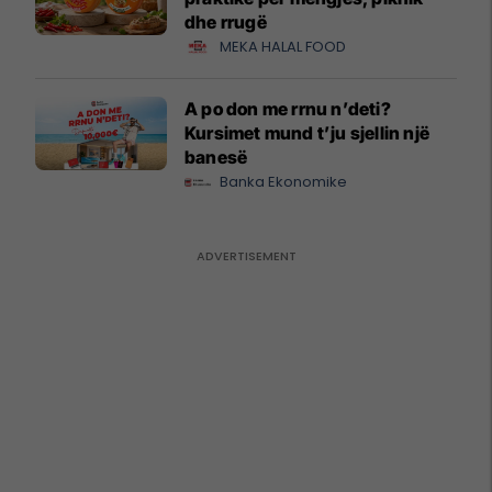
dhe rrugë
MEKA HALAL FOOD
A po don me rrnu n’deti?
Kursimet mund t’ju sjellin një
banesë
Banka Ekonomike