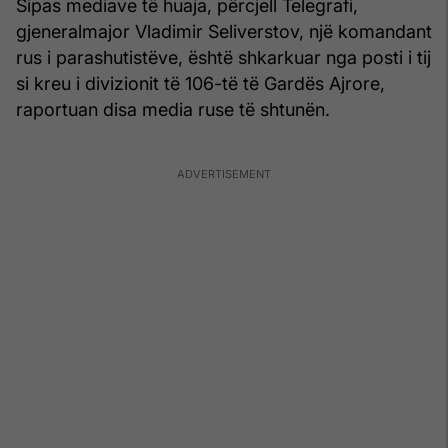
Sipas mediave të huaja, përcjell Telegrafi,
gjeneralmajor Vladimir Seliverstov, një komandant
rus i parashutistëve, është shkarkuar nga posti i tij
si kreu i divizionit të 106-të të Gardës Ajrore,
raportuan disa media ruse të shtunën.