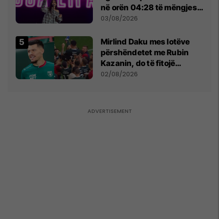
në orën 04:28 të mëngjesit
- dhe bota digjitale serbe
03/08/2026
shpall gjendjen e luftës
Mirlind Daku mes lotëve
përshëndetet me Rubin
Kazanin, do të fitojë
miliona te Spartak Moska
02/08/2026