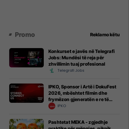
Promo
Reklamo këtu
Konkurset e javës në Telegrafi
Jobs: Mundësi të reja për
zhvillimin tuaj profesional
Telegrafi Jobs
IPKO, Sponsor i Artë i DokuFest
2026, mbështet filmin dhe
frymëzon gjeneratën e re të
krijuesve
IPKO
Pashtetat MEKA - zgjedhje
praktike për mëngjes, piknik