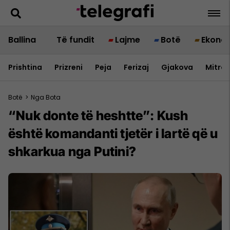
Ballina
Të fundit
Lajme
Botë
Ekono
Prishtina
Prizreni
Peja
Ferizaj
Gjakova
Mitrov
Botë
>
Nga Bota
“Nuk donte të heshtte”: Kush
është komandanti tjetër i lartë që u
shkarkua nga Putini?