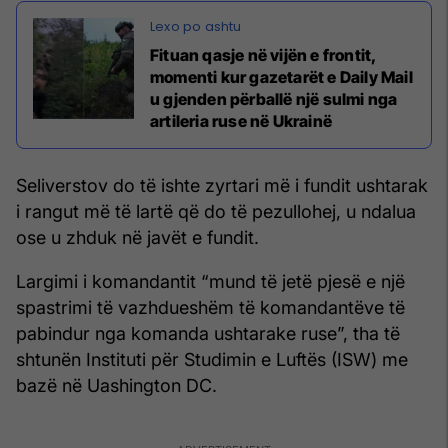
Fituan qasje në vijën e frontit,
momenti kur gazetarët e Daily Mail
u gjenden përballë një sulmi nga
artileria ruse në Ukrainë
Seliverstov do të ishte zyrtari më i fundit ushtarak
i rangut më të lartë që do të pezullohej, u ndalua
ose u zhduk në javët e fundit.
Largimi i komandantit “mund të jetë pjesë e një
spastrimi të vazhdueshëm të komandantëve të
pabindur nga komanda ushtarake ruse”, tha të
shtunën Instituti për Studimin e Luftës (ISW) me
bazë në Uashington DC.