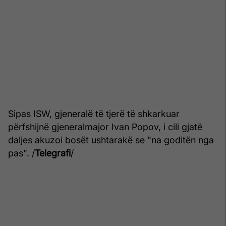
Sipas ISW, gjeneralë të tjerë të shkarkuar
përfshijnë gjeneralmajor Ivan Popov, i cili gjatë
daljes akuzoi bosët ushtarakë se "na goditën nga
pas". /
Telegrafi
/