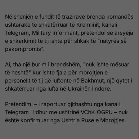
Në shenjën e fundit të trazirave brenda komandës
ushtarake të shkatërruar të Kremlinit, kanali
Telegram, Military Informant, pretendoi se arsyeja
e shkarkimit të tij ishte për shkak të "natyrës së
pakompromis".
Ai, tha një burim i brendshëm, "nuk ishte mësuar
të heshtë" kur ishte fjala për mbrojtjen e
personelit të tij që luftonte në Bakhmut, një qytet i
shkatërruar nga lufta në Ukrainën lindore.
Pretendimi – i raportuar gjithashtu nga kanali
Telegram i lidhur me ushtrinë VChK-OGPU – nuk
është konfirmuar nga Ushtria Ruse e Mbrojtjes.