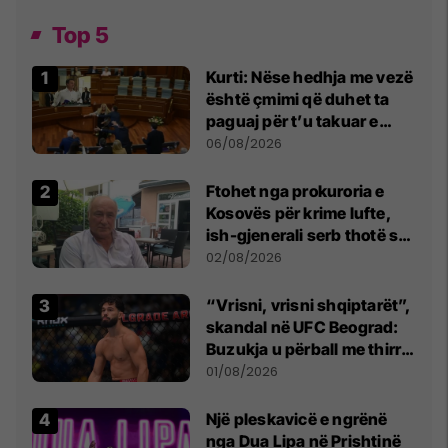
Top 5
Kurti: Nëse hedhja me vezë
është çmimi që duhet ta
paguaj për t’u takuar e
bashkëbiseduar jam i
06/08/2026
lumtur ta bëj këtë
Ftohet nga prokuroria e
Kosovës për krime lufte,
ish-gjenerali serb thotë se
dikush e tradhtoi në
02/08/2026
Beograd
“Vrisni, vrisni shqiptarët”,
skandal në UFC Beograd:
Buzukja u përball me thirrje
anti-shqiptare nga
01/08/2026
tribunat
Një pleskavicë e ngrënë
nga Dua Lipa në Prishtinë