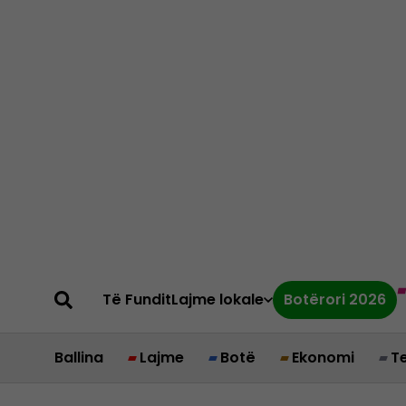
Të Fundit
Lajme lokale
Botërori 2026
Ballina
Lajme
Botë
Ekonomi
T