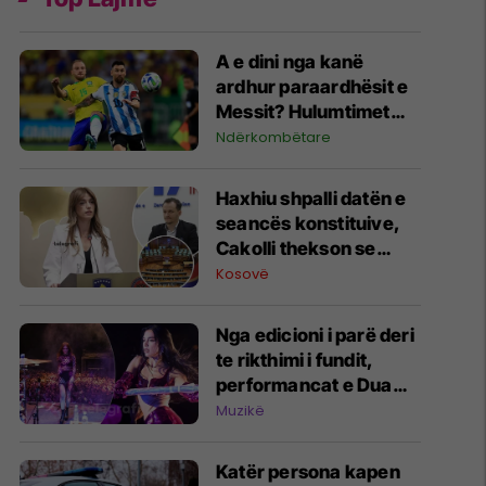
A e dini nga kanë
ardhur paraardhësit e
Messit? Hulumtimet
zbulojnë detaje të
Ndërkombëtare
panjohura që e lidhin
edhe me Brazilin
Haxhiu shpalli datën e
seancës konstituive,
Cakolli thekson se
mund të mbetemi pa
Kosovë
Kuvend dhe pa
ushtrues detyre të
Nga edicioni i parë deri
Presidentit
te rikthimi i fundit,
performancat e Dua
Lipës në Sunny Hill
Muzikë
Festival
Katër persona kapen