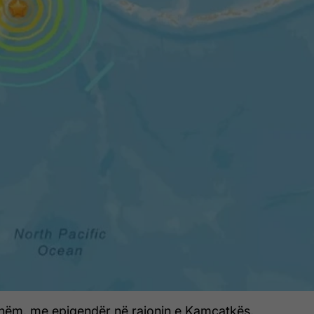
ishëm, me epiqendër në rajonin e Kamçatkës,