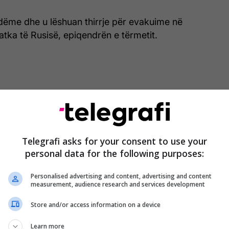
 dëme dhe u lëshuan thirrje për evakuime në
tka të Rusisë, epiqendrën e tërmetit.
Telegrafi asks for your consent to use your
personal data for the following purposes:
Personalised advertising and content, advertising and content
measurement, audience research and services development
Store and/or access information on a device
Learn more