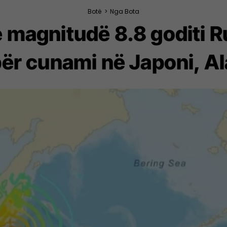
Botë
>
Nga Bota
 magnitudë 8.8 goditi Ru
ër cunami në Japoni, A