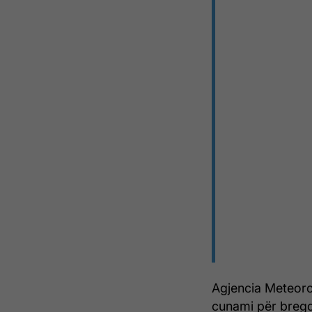
Agjencia Meteorol
cunami për bregde