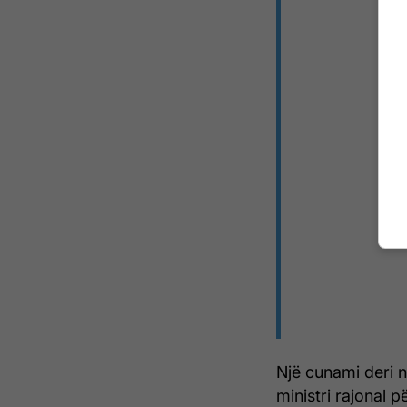
Një cunami deri n
ministri rajonal 