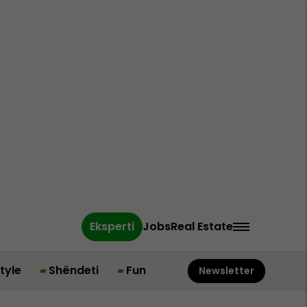
Eksperti
Jobs
Real Estate
style
Shëndeti
Fun
Newsletter