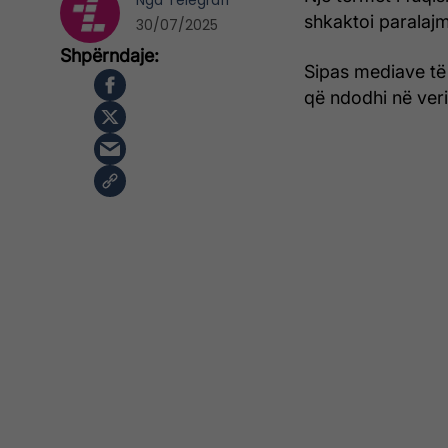
Nga
Telegrafi
shkaktoi paralaj
30/07/2025
Sipas mediave të 
që ndodhi në veri