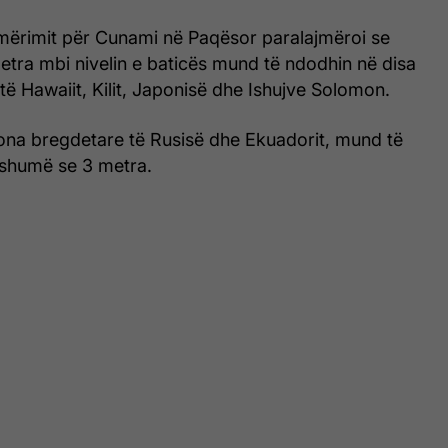
mërimit për Cunami në Paqësor paralajmëroi se
metra mbi nivelin e baticës mund të ndodhin në disa
ë Hawaiit, Kilit, Japonisë dhe Ishujve Solomon.
ona bregdetare të Rusisë dhe Ekuadorit, mund të
shumë se 3 metra.