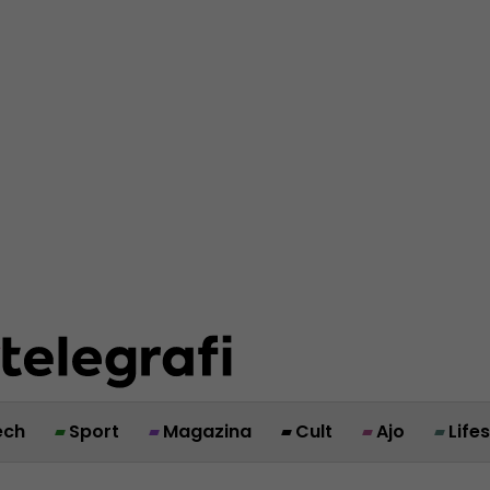
ech
Sport
Magazina
Cult
Ajo
Life