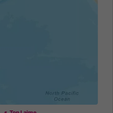
Top Lajme