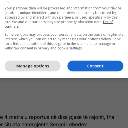
Your personal data will be processed and information from your device
(cookies, unique identifiers, and other device data) may be stored by,
accessed by and shared with 369 partners, or used specifically by this
site. We and our partners may use precise geolocation data.
List of
partners.
Some vendors may process your personal data on the basis of legitimate
interest, which you can object to by managing your options below. Look
for a link at the bottom of this page or in the site menu to manage or
withdraw consent in privacy and cookie settings.
Manage options
Consent
ë 4 metra u raportua në disa pjesë të rajonit, tha
për situata emergjente Sergei Lebedev.