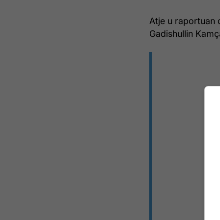
Atje u raportuan
Gadishullin Kamça