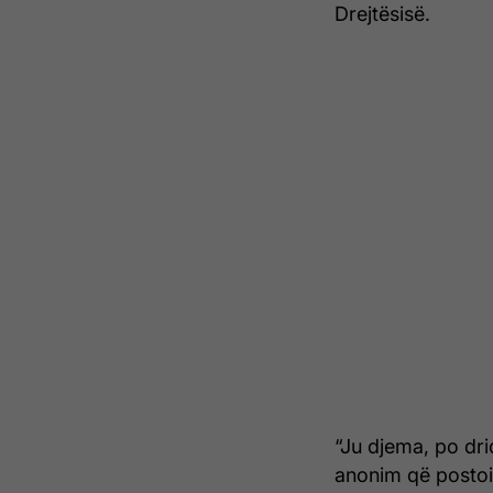
Drejtësisë.
“Ju djema, po dri
anonim që postoi