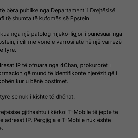
 të bëra publike nga Departamenti i Drejtësisë
afi të shumta të kufomës së Epstein.
tifikua nga një patolog mjeko-ligjor i punësuar nga
 Epstein, i cili më vonë e varrosi atë në një varrezë
ë tyre.
resat IP të ofruara nga 4Chan, prokurorët i
rmacion që mund të identifikonte njerëzit që i
kohën kur u bënë postimet.
yre se nuk i kishte të dhënat.
jtësisë gjithashtu i kërkoi T-Mobile të jepte të
e adresat IP. Përgjigja e T-Mobile nuk është
e.