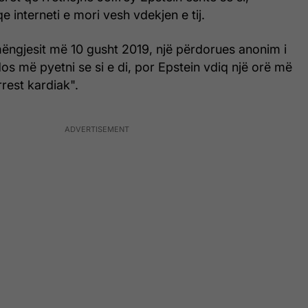
qe interneti e mori vesh vdekjen e tij.
mëngjesit më 10 gusht 2019, një përdorues anonim i
s më pyetni se si e di, por Epstein vdiq një orë më
rrest kardiak".