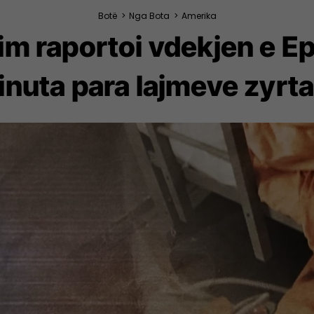
Botë
>
Nga Bota
>
Amerika
m raportoi vdekjen e Ep
inuta para lajmeve zyrta