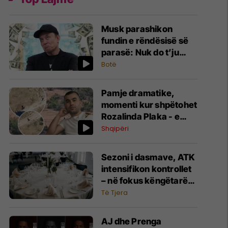
Musk parashikon
fundin e rëndësisë së
parasë: Nuk do t’ju
duhet në vitin 2036
Botë
Pamje dramatike,
momenti kur shpëtohet
Rozalinda Plaka - e
mbajtur peng nga Nertil
Shqipëri
Buzi
Sezoni i dasmave, ATK
intensifikon kontrollet
– në fokus këngëtarët,
sallat, fotografët dhe
Të Tjera
shërbimet tjera
AJ dhe Prenga