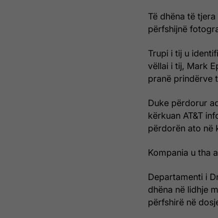
Të dhëna të tjera
përfshijnë fotogr
Trupi i tij u iden
vëllai i tij, Mark
pranë prindërve t
Duke përdorur ad
kërkuan AT&T info
përdorën ato në 
Kompania u tha at
Departamenti i Dre
dhëna në lidhje m
përfshirë në dosj