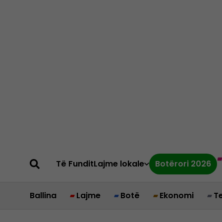
Të Fundit
Lajme lokale
Botërori 2026
Ballina
Lajme
Botë
Ekonomi
T