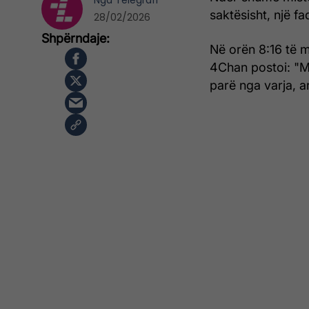
Nga
Telegrafi
saktësisht, një fa
28/02/2026
Në orën 8:16 të 
4Chan postoi: "Mo
parë nga varja, a