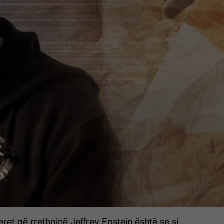
et që rrethojnë Jeffrey Epstein është se si,