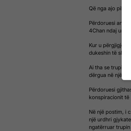
Që nga ajo pikë 
Përdoruesi anonim
4Chan ndaj urdhri
Kur u përgjigjej 
dukeshin të shkru
Ai tha se trupi is
dërgua në një dh
Përdoruesi gjith
konspiracionit të
Në një postim, i c
një urdhri gjykat
ngatërruar trupin