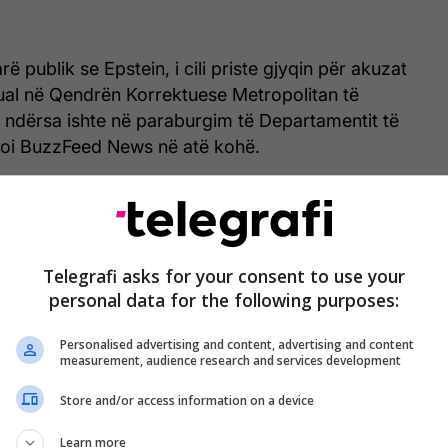
arë publik se Epstein, i cili priste gjyqin për akuzat
sual në Qendrën Korrektuese Metropolitan të
q ndërsa ishte në paraburgim të Departamentit të
rtoi BuzzFeed News në atë kohë.
8 minuta para se gazetari i ABC News, Aaron
tonte vdekjen e Epstein.
likuara të Epstein tregojnë se Departamenti i
Telegrafi asks for your consent to use your
personal data for the following purposes:
oq të identifikonte përdoruesin e 4Chan pas
uk mundi.
Personalised advertising and content, advertising and content
measurement, audience research and services development
jnë se Departamenti i Drejtësisë i kërkoi 4Chan të
të përdoruesit katër ditë pasi u bënë postimet si
Store and/or access information on a device
ë FBI-së për vdekjen e Epstein.
Learn more