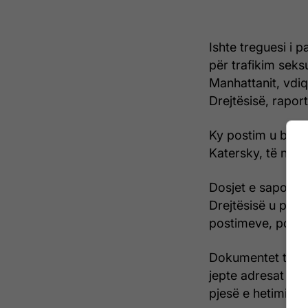
Ishte treguesi i p
për trafikim sek
Manhattanit, vdi
Drejtësisë, rapo
Ky postim u bë 3
Katersky, të njof
Dosjet e sapo pub
Drejtësisë u përp
postimeve, por n
Dokumentet trego
jepte adresat IP 
pjesë e hetimit t