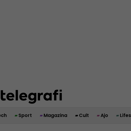
ech
Sport
Magazina
Cult
Ajo
Life