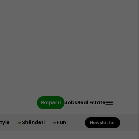
Eksperti
Jobs
Real Estate
style
Shëndeti
Fun
Newsletter