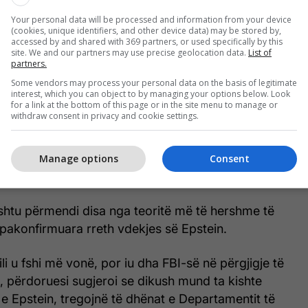
e tutje, gjurmët humbën, shkruan
Business Insider
.
Your personal data will be processed and information from your device
(cookies, unique identifiers, and other device data) may be stored by,
accessed by and shared with 369 partners, or used specifically by this
site. We and our partners may use precise geolocation data.
List of
 postoi gjithsej katër mesazhe, sipas përgjigjes së
partners.
t të gjykatës.
Some vendors may process your personal data on the basis of legitimate
interest, which you can object to by managing your options below. Look
for a link at the bottom of this page or in the site menu to manage or
pyetjeve nga përdorues të tjerë, ai dha përgjigje që
withdraw consent in privacy and cookie settings.
ara me njohuri të terminologjisë mjekësore.
hte intubuar, iu dhanë injeksione intravenoze dhe u
Manage options
Consent
omë urgjence në Manhattanin e poshtëm.
ashtu përmendi disa nga teoritë më të hershme të
 pakonfirmuara rreth vdekjes së Epstein.
ili u fshi më vonë, por iu dha FBI-së në përgjigje të
e, përdoruesi sugjeroi se dikush mund ta kishte
 e Epstein, tregojnë të dhënat e Departamentit të