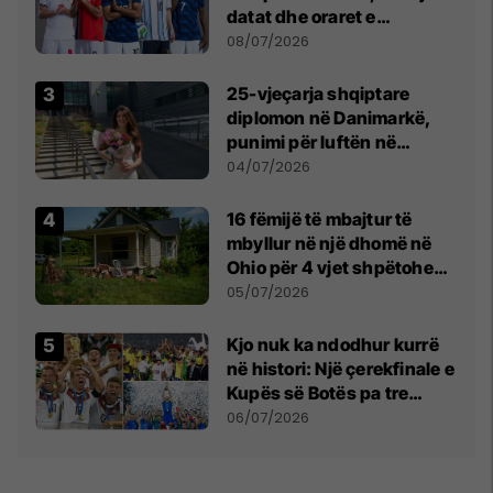
datat dhe oraret e
ndeshjeve
08/07/2026
25-vjeçarja shqiptare
diplomon në Danimarkë,
punimi për luftën në
Kosovë vlerësohet me
04/07/2026
notën më të lartë
16 fëmijë të mbajtur të
mbyllur në një dhomë në
Ohio për 4 vjet shpëtohen -
tani ata i pret një sfidë e
05/07/2026
madhe
Kjo nuk ka ndodhur kurrë
në histori: Një çerekfinale e
Kupës së Botës pa tre
vendet legjendare të
06/07/2026
futbollit