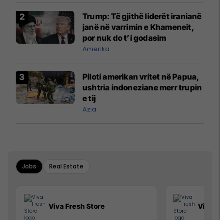
Trump: Të gjithë liderët iranianë
janë në varrimin e Khameneit,
por nuk do t’i godasim
Amerika
Piloti amerikan vritet në Papua,
ushtria indoneziane merr trupin
e tij
Azia
Jobs
Real Estate
Viva Fresh Store
Viva F