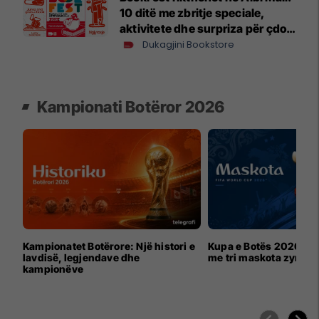
10 ditë me zbritje speciale,
aktivitete dhe surpriza për çdo
lexues
Dukagjini Bookstore
Kampionati Botëror 2026
Kampionatet Botërore: Një histori e
Kupa e Botës 2026 për
lavdisë, legjendave dhe
me tri maskota zyrtar
kampionëve