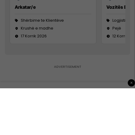
Arkatar/e
Vozitës B
Shërbime te Klientëve
Logjistikë
Krushë e madhe
Pejë
17 Korrik 2026
12 Korrik 20
×