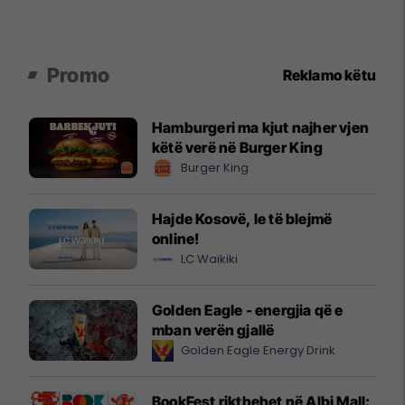
Promo
Reklamo këtu
Hamburgeri ma kjut najher vjen
këtë verë në Burger King
Burger King
Hajde Kosovë, le të blejmë
online!
LC Waikiki
Golden Eagle - energjia që e
mban verën gjallë
Golden Eagle Energy Drink
BookFest rikthehet në Albi Mall: