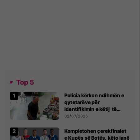
Top 5
Policia kërkon ndihmën e
qytetarëve për
identifikimin e këtij të
dyshuari
02/07/2026
Kompletohen çerekfinalet
e Kupës së Botës, këto janë