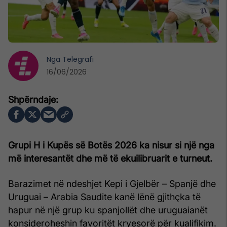
Nga
Telegrafi
16/06/2026
Grupi H i Kupës së Botës 2026 ka nisur si një nga
më interesantët dhe më të ekuilibruarit e turneut.
Barazimet në ndeshjet Kepi i Gjelbër – Spanjë dhe
Uruguai – Arabia Saudite kanë lënë gjithçka të
hapur në një grup ku spanjollët dhe uruguaianët
konsideroheshin favoritët kryesorë për kualifikim.