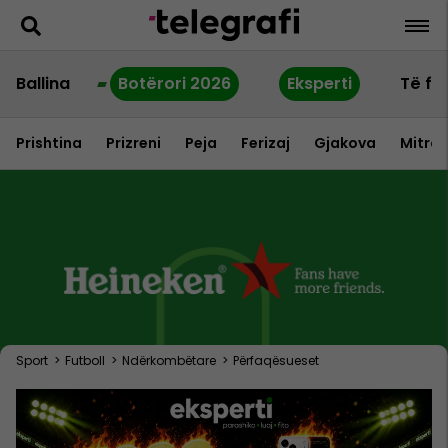
Ballina
Botërori 2026
Eksperti
Të fu
Prishtina
Prizreni
Peja
Ferizaj
Gjakova
Mitrov
Sport
>
Futboll
>
Ndërkombëtare
>
Përfaqësueset