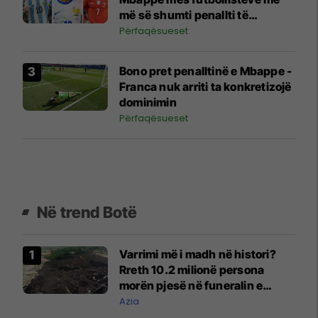
më së shumti penallti të
humbura
Përfaqësueset
Bono pret penalltinë e Mbappe -
Franca nuk arriti ta konkretizojë
dominimin
Përfaqësueset
Në trend Botë
Varrimi më i madh në histori?
Rreth 10.2 milionë persona
morën pjesë në funeralin e
liderit të Iranit në 1989
Azia