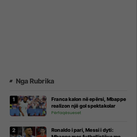
Nga Rubrika
Franca kalon në epërsi, Mbappe
realizon një gol spektakolar
Përfaqësueset
Ronaldo i pari, Messi i dyti:
Mbappe mes futbollistëve me