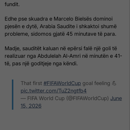
fundit.
Edhe pse skuadra e Marcelo Bielsës dominoi
pjesën e dytë, Arabia Saudite i shkaktoi shumë
probleme, sidomos gjatë 45 minutave të para.
Madje, sauditët kaluan në epërsi falë një goli të
realizuar nga Abdulelah Al-Amri në minutën e 41-
të, pas një goditjeje nga këndi.
That first
#FIFAWorldCup
goal feeling 💪
pic.twitter.com/TuZ2ngtfb4
— FIFA World Cup (@FIFAWorldCup)
June
15, 2026