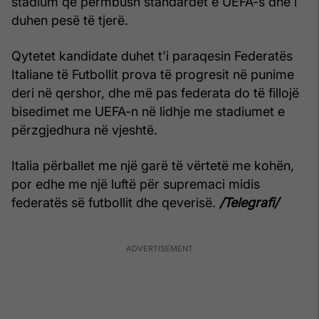
stadium që përmbush standardet e UEFA-s dhe i
duhen pesë të tjerë.
Qytetet kandidate duhet t'i paraqesin Federatës
Italiane të Futbollit prova të progresit në punime
deri në qershor, dhe më pas federata do të fillojë
bisedimet me UEFA-n në lidhje me stadiumet e
përzgjedhura në vjeshtë.
Italia përballet me një garë të vërtetë me kohën,
por edhe me një luftë për supremaci midis
federatës së futbollit dhe qeverisë.
/Telegrafi/