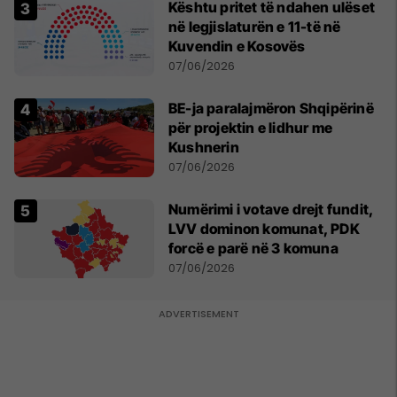
Kështu pritet të ndahen ulëset
në legjislaturën e 11-të në
Kuvendin e Kosovës
07/06/2026
BE-ja paralajmëron Shqipërinë
për projektin e lidhur me
Kushnerin
07/06/2026
Numërimi i votave drejt fundit,
LVV dominon komunat, PDK
forcë e parë në 3 komuna
07/06/2026