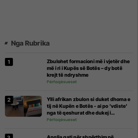
Nga Rubrika
Zbulohet formacioni më i vjetër dhe
më i ri i Kupës së Botës – dy botë
krejt të ndryshme
Përfaqësueset
Ylli afrikan zbulon si duket dhoma e
tij në Kupën e Botës - ai po 'vdiste'
nga të qeshurat dhe dukej i
befasuar
Përfaqësueset
Anglia gati për shpërthim në