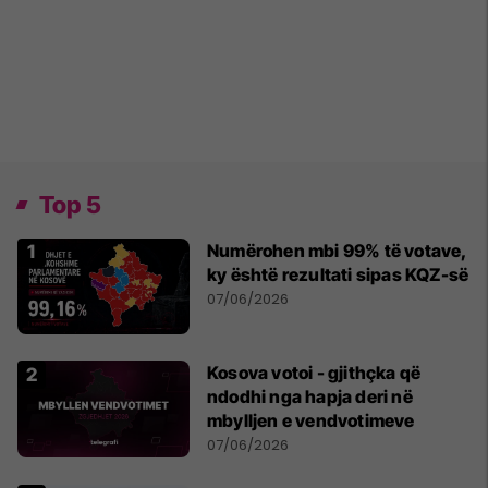
Top 5
Numërohen mbi 99% të votave,
ky është rezultati sipas KQZ-së
07/06/2026
Kosova votoi - gjithçka që
ndodhi nga hapja deri në
mbylljen e vendvotimeve
07/06/2026