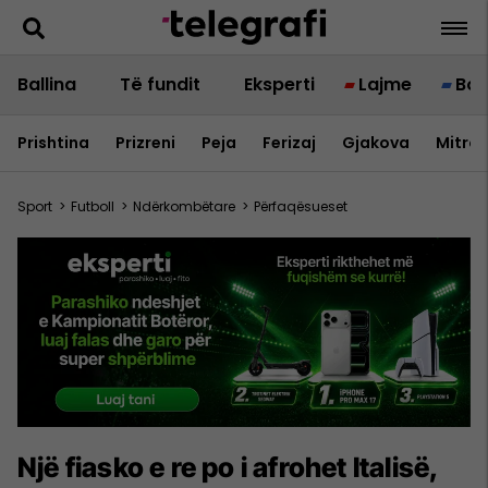
Ballina
Të fundit
Eksperti
Lajme
Bot
Prishtina
Prizreni
Peja
Ferizaj
Gjakova
Mitrov
Sport
>
Futboll
>
Ndërkombëtare
>
Përfaqësueset
Një fiasko e re po i afrohet Italisë,