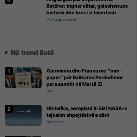
Botëror: trajner elitar, golashënues
historik dhe brez i ri talentësh
Përfaqësueset
Në trend Botë
Gjermania dhe Franca me “non-
paper” për Ballkanin Perëndimor
para samitit në Mal të Zi
Mali i Zi
Historike, aeroplani X-59 i NASA-s
tejkalon shpejtësinë e zërit
Shkencë