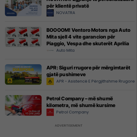
për klientë privatë
NOVATRA
BOOOOM! Ventoro Motors nga Auto
Mita sjell 4 vite garancion për
Piaggio, Vespa dhe skuterët Aprilia
Auto Mita
APR: Siguri rrugore për mërgimtarët
gjatë pushimeve
APR - Asistencë E Përgjithshme Rrugore
Petrol Company – më shumë
kilometra, më shumë kursime
Petrol Company