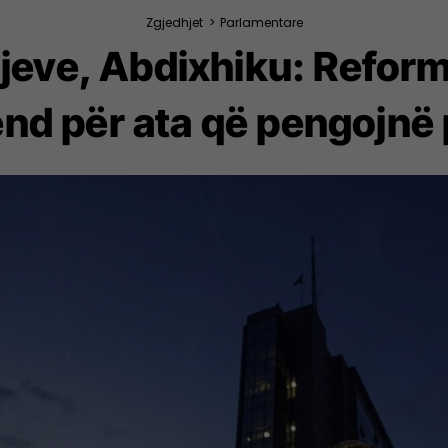
Zgjedhjet
>
Parlamentare
jeve, Abdixhiku: Reform
end për ata që pengojnë 