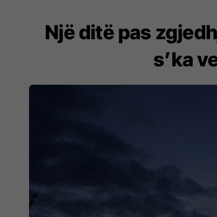
Një ditë pas zgjedh
s’ka v