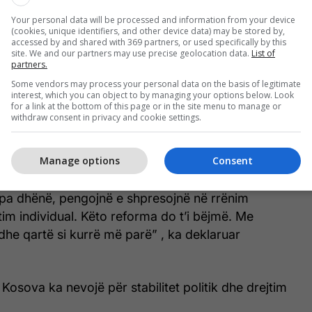
Your personal data will be processed and information from your device
(cookies, unique identifiers, and other device data) may be stored by,
nderuar edhe strukturat e partisë, duke vlerësuar
accessed by and shared with 369 partners, or used specifically by this
site. We and our partners may use precise geolocation data.
List of
e në procesin zgjedhor.
partners.
Some vendors may process your personal data on the basis of legitimate
ë të palodhur - ju faleminderit! Ju jeni arsyeja e
interest, which you can object to by managing your options below. Look
for a link at the bottom of this page or in the site menu to manage or
a thënë ai, duke shtuar se partia do të vazhdojë me
withdraw consent in privacy and cookie settings.
dshme.
Manage options
Consent
mi edhe reforma të thella të brendshme. Na duhen
vizionit tonë, që ndërtojnë bashkë me ne, e jo të tillë
pa dhënë, pengojnë e shpresojnë në rrënim
itim individual. Këto reforma do t’i bëjmë. Me
ë dhe qartë si kurrë më parë” , ka deklaruar
 Kosova ka nevojë për stabilitet politik dhe drejtim