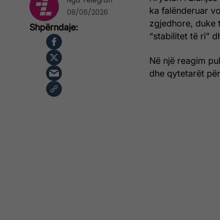
Nga
Telegrafi
ka falënderuar vo
08/06/2026
zgjedhore, duke t
“stabilitet të ri” 
Në një reagim pub
dhe qytetarët pë