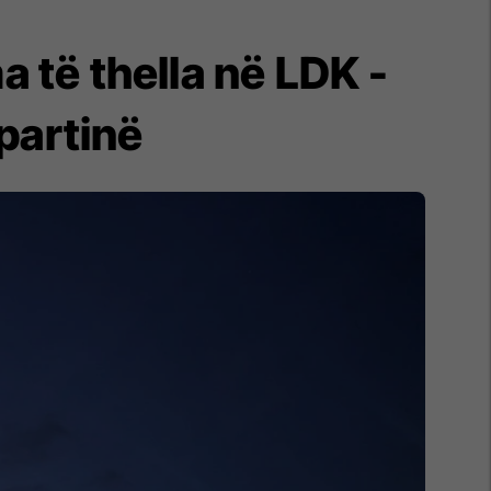
a të thella në LDK -
partinë