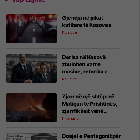
Gjendja në pikat
kufitare të Kosovës
Kosovë
Derisa në Kosovë
zbulohen varre
masive, retorika e
zyrtarëve serbë
Kosovë
rikthen narrativat e
viteve ’90
Zjarr në një shtëpi në
Matiçan të Prishtinës,
zjarrfikësit vënë
situatën nën kontroll
Prishtina
Dosjet e Pentagonit për