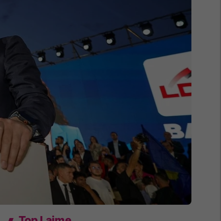
Top Lajme