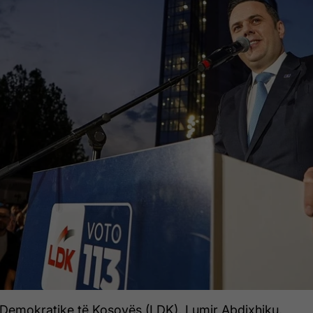
s Demokratike të Kosovës (LDK), Lumir Abdixhiku,