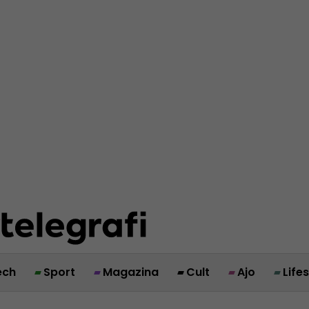
ech
Sport
Magazina
Cult
Ajo
Life