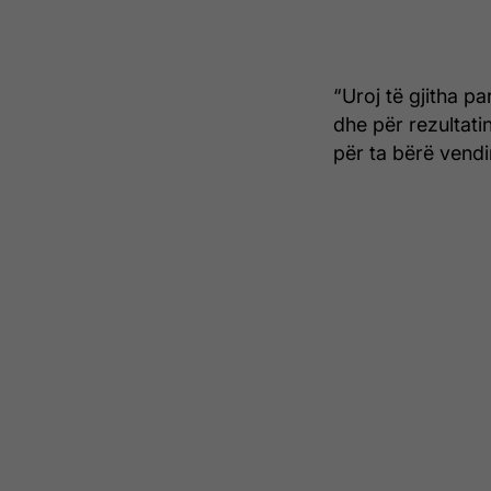
“Uroj të gjitha p
dhe për rezultati
për ta bërë vendin