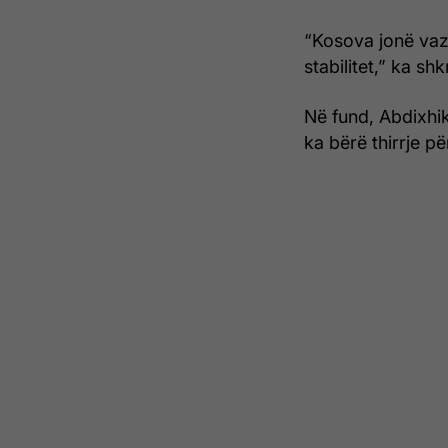
“Kosova jonë vaz
stabilitet,” ka shk
Në fund, Abdixhik
ka bërë thirrje pë