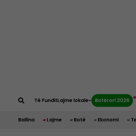
Të Fundit
Lajme lokale
Botërori 2026
Ballina
Lajme
Botë
Ekonomi
T