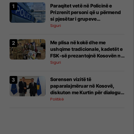
Paraqitet vetë në Policinë e
Prizrenit personi që u përmend
si pjesëtar i grupeve
paramilitare serbe
Siguri
Me plisa në kokë dhe me
ushqime tradicionale, kadetët e
FSK-së prezantojnë Kosovën në
Britani
Siguri
Sorensen vizitë të
paparalajmëruar në Kosovë,
diskuton me Kurtin për dialogun
dhe kthimin e gjyqtarëve serbë
Politikë
në institucione