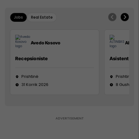
Jobs
Real Estate
Avedo Kosovo
ALTIN
Recepsioniste
Asistente e S
Prishtinë
Prishtinë
31 Korrik 2026
8 Gusht 20