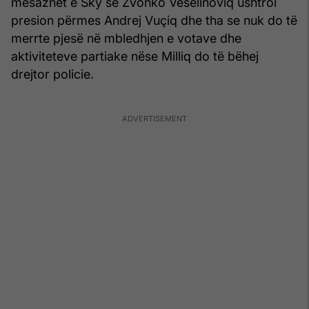
mesazhet e Sky se Zvonko Veselinoviq ushtroi
presion përmes Andrej Vuçiq dhe tha se nuk do të
merrte pjesë në mbledhjen e votave dhe
aktiviteteve partiake nëse Milliq do të bëhej
drejtor policie.