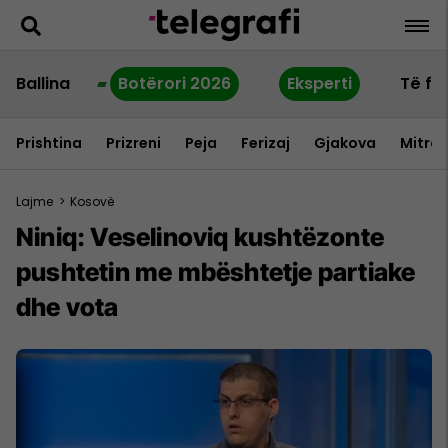
Ballina
Botërori 2026
Eksperti
Të fu
Prishtina
Prizreni
Peja
Ferizaj
Gjakova
Mitrov
Lajme
>
Kosovë
Niniq: Veselinoviq kushtëzonte
pushtetin me mbështetje partiake
dhe vota