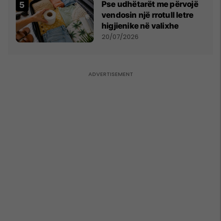
Pse udhëtarët me përvojë
vendosin një rrotull letre
higjienike në valixhe
20/07/2026