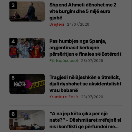
Shpend Ahmeti dënohet me 2
vite burgim dhe 5 mijë euro
gjobë
Drejtësi
24/07/2026
Pas humbjes nga Spanja,
argjentinasit kërkojnë
përsëritjen e finales së Botërorit
Përfaqësueset
23/07/2026
Tragjedi në Bjeshkën e Strellcit,
djali dyshohet se aksidentalisht
vrau babanë
Kronika e Zezë
23/07/2026
“A na jep këto çika për një
natë?” – Dëshmitaret rrëfejnë si
nisi konflikti që përfundoi me