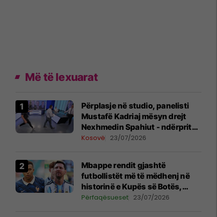
Më të lexuarat
Përplasje në studio, panelisti
Mustafë Kadriaj mësyn drejt
Nexhmedin Spahiut - ndërpritet
transmetimi
Kosovë
23/07/2026
Mbappe rendit gjashtë
futbollistët më të mëdhenj në
historinë e Kupës së Botës,
Messi mbetet i dyti
Përfaqësueset
23/07/2026