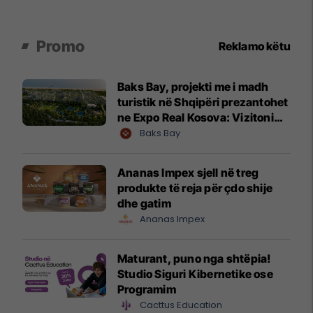
Promo
Reklamo këtu
Baks Bay, projekti me i madh
turistik në Shqipëri prezantohet
ne Expo Real Kosova: Vizitoni
shtandin dhe zbuloni
Baks Bay
mundësitë e investimit
Ananas Impex sjell në treg
produkte të reja për çdo shije
dhe gatim
Ananas Impex
Maturant, puno nga shtëpia!
Studio Siguri Kibernetike ose
Programim
Cacttus Education