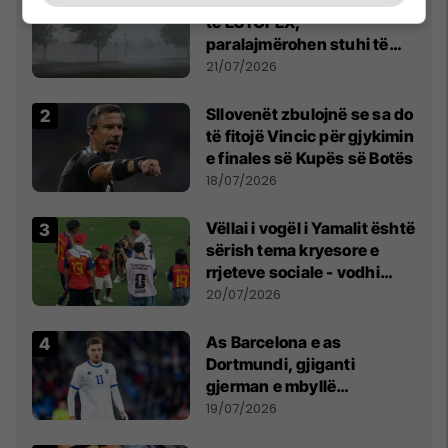
Kosova nën alarmin e kuq
të ESTOFEX,
paralajmërohen stuhi të
fuqishme me breshër dhe
21/07/2026
erëra të forta
Sllovenët zbulojnë se sa do
të fitojë Vincic për gjykimin
e finales së Kupës së Botës
18/07/2026
Vëllai i vogël i Yamalit është
sërish tema kryesore e
rrjeteve sociale - vodhi
vëmendjen pas finales së
20/07/2026
Kupës së Botës
As Barcelona e as
Dortmundi, gjiganti
gjerman e mbyllë
marrëveshjen për Fisnik
19/07/2026
Asllanin