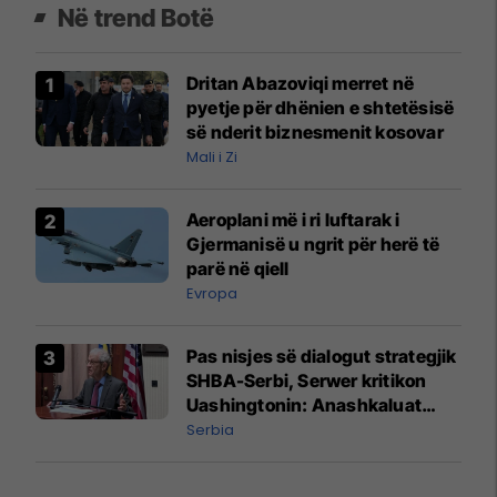
Në trend Botë
Dritan Abazoviqi merret në
pyetje për dhënien e shtetësisë
së nderit biznesmenit kosovar
Mali i Zi
Aeroplani më i ri luftarak i
Gjermanisë u ngrit për herë të
parë në qiell
Evropa
Pas nisjes së dialogut strategjik
SHBA-Serbi, Serwer kritikon
Uashingtonin: Anashkaluat
Banjskën, sulmin ndaj KFOR-it
Serbia
dhe rrëmbimin e Policëve të
Kosovës