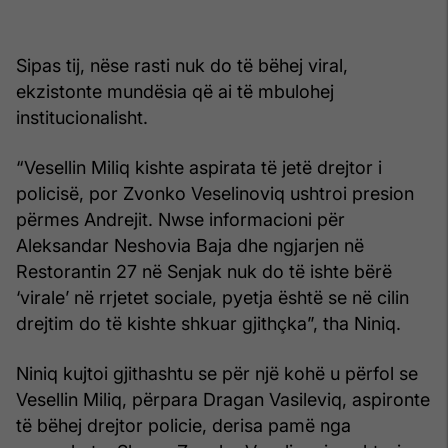
Sipas tij, nëse rasti nuk do të bëhej viral,
ekzistonte mundësia që ai të mbulohej
institucionalisht.
“Vesellin Miliq kishte aspirata të jetë drejtor i
policisë, por Zvonko Veselinoviq ushtroi presion
përmes Andrejit. Nwse informacioni për
Aleksandar Neshovia Baja dhe ngjarjen në
Restorantin 27 në Senjak nuk do të ishte bërë
‘virale’ në rrjetet sociale, pyetja është se në cilin
drejtim do të kishte shkuar gjithçka”, tha Niniq.
Niniq kujtoi gjithashtu se për një kohë u përfol se
Vesellin Miliq, përpara Dragan Vasileviq, aspironte
të bëhej drejtor policie, derisa pamë nga