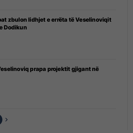
t zbulon lidhjet e errëta të Veselinoviqit
e Dodikun
eselinoviq prapa projektit gjigant në