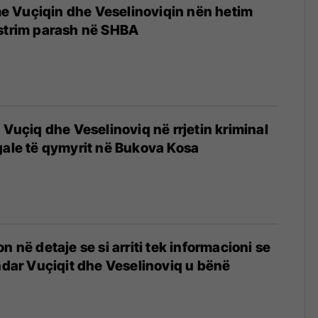
r me Vuçiqin dhe Veselinoviqin nën hetim
astrim parash në SHBA
6
 Vuçiq dhe Veselinoviq në rrjetin kriminal
gale të qymyrit në Bukova Kosa
n në detaje se si arriti tek informacioni se
andar Vuçiqit dhe Veselinoviq u bënë