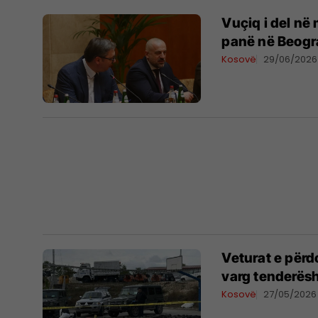
Vuçiq i del në 
panë në Beogr
Kosovë
29/06/2026
Veturat e përd
varg tenderësh
Kosovë
27/05/2026