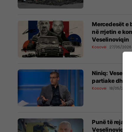
Mercedesët e b
në rrjetin e k
Veselinoviqin
Kosovë
27/05/2026
Niniq: Veseli
partiake dhe v
Kosovë
18/05/2026
Punë të reja “
Veselinoviqit 