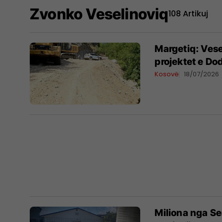
Zvonko Veselinoviq
108 Artikuj
Margetiq: Vese
projektet e Do
Kosovë
18/07/2026
Miliona nga Se