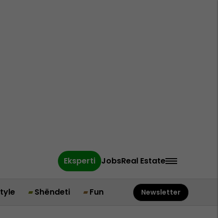
Eksperti
Jobs
Real Estate
style
Shëndeti
Fun
Newsletter