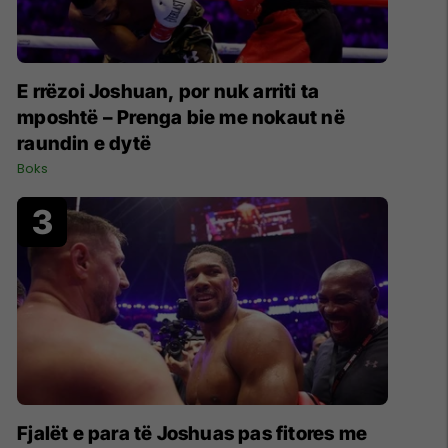
E rrëzoi Joshuan, por nuk arriti ta
mposhtë – Prenga bie me nokaut në
raundin e dytë
Boks
Fjalët e para të Joshuas pas fitores me