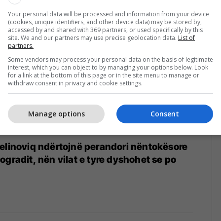
Your personal data will be processed and information from your device
(cookies, unique identifiers, and other device data) may be stored by,
accessed by and shared with 369 partners, or used specifically by this
site. We and our partners may use precise geolocation data.
List of
partners.
Some vendors may process your personal data on the basis of legitimate
interest, which you can object to by managing your options below. Look
for a link at the bottom of this page or in the site menu to manage or
withdraw consent in privacy and cookie settings.
Manage options
Consent
elinoviq ndërtojnë perandori nëntokësore
ogradit, nën vilat e tyre dyshohet se po
6