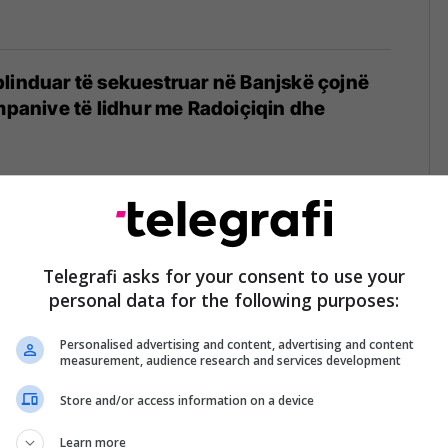
linduar të sekuestruar në Banjskë çojnë
ompanive të lidhur me Radoiçiqin dhe
noviq kushtëzonte pushtetin me mbështetje
ota
Telegrafi asks for your consent to use your
personal data for the following purposes:
Personalised advertising and content, advertising and content
measurement, audience research and services development
Store and/or access information on a device
shtetërore” për kompanitë e Zvonko
në Serbi
Learn more