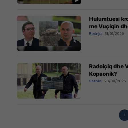
Hulumtuesi kroa
me Vuçiqin dh
Bosnja
31/01/2026
Radoiçiq dhe V
Kopaonik?
Serbia
23/08/2025
1