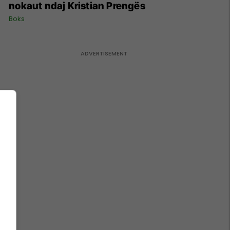
nokaut ndaj Kristian Prengës
Boks