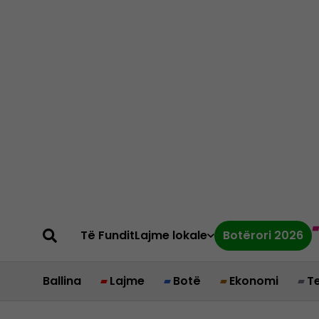
Të Fundit
Lajme lokale
Botërori 2026
Ballina
Lajme
Botë
Ekonomi
T