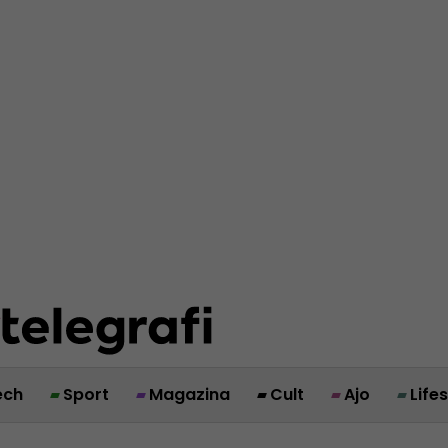
ech
Sport
Magazina
Cult
Ajo
Life