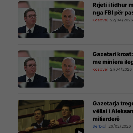
Rrjeti i lidhu
nga FBI për p
Kosovë
22/04/202
Gazetari kroat:
me miniera ile
Kosovë
21/04/2026
Gazetarja trego
vëllai i Aleks
miliarderë
Serbia
26/02/2026