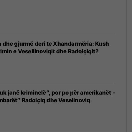
a dhe gjurmë deri te Xhandarmëria: Kush
rimin e Vesellinoviqit dhe Radoiçiqit?
uk janë kriminelë”, por po për amerikanët -
mbarët” Radoiçiq dhe Veselinoviq