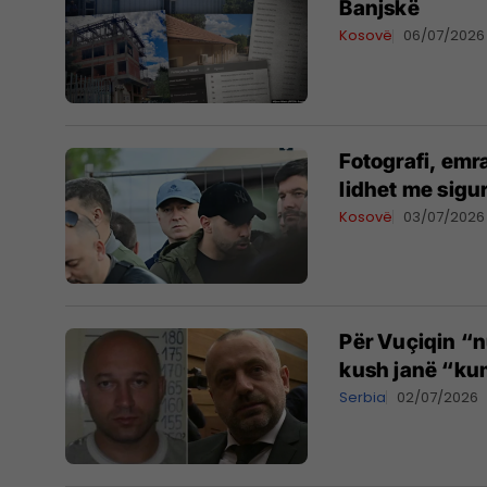
Banjskë
Kosovë
06/07/2026
Fotografi, emr
lidhet me sigu
Kosovë
03/07/2026
Për Vuçiqin “n
kush janë “ku
Serbia
02/07/2026