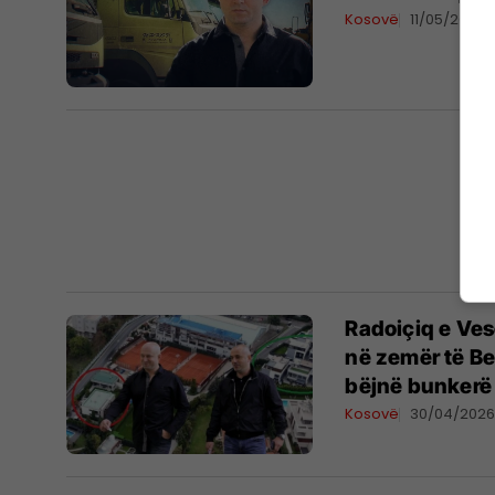
Kosovë
11/05/2026
Radoiçiq e Ves
në zemër të Be
bëjnë bunkerë
Kosovë
30/04/202