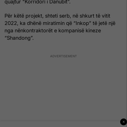
quajtur “Korridori i Danubit”.
Për këtë projekt, shteti serb, në shkurt të vitit
2022, ka dhënë miratimin që “Inkop” të jetë një
nga nënkontraktorët e kompanisë kineze
“Shandong”.
×