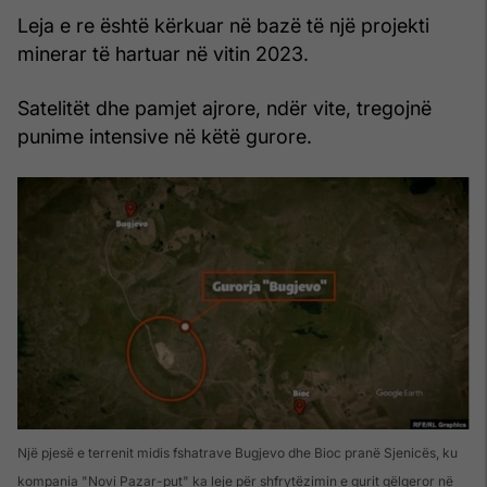
Leja e re është kërkuar në bazë të një projekti
minerar të hartuar në vitin 2023.
Satelitët dhe pamjet ajrore, ndër vite, tregojnë
punime intensive në këtë gurore.
Një pjesë e terrenit midis fshatrave Bugjevo dhe Bioc pranë Sjenicës, ku
kompania "Novi Pazar-put" ka leje për shfrytëzimin e gurit gëlqeror në