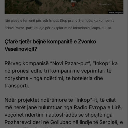
Një pjesë e terrenit përreth fshatit Stup pranë Sjenicës, ku kompania
"Novi Pazar-put" ka leje për eksplorim në lokacionin Stupska Lisa.
Çfarë tjetër bëjnë kompanitë e Zvonko
Veselinoviqit?
Përveç kompanisë “Novi Pazar-put”, “Inkop” ka
në pronësi edhe tri kompani me veprimtari të
ndryshme - nga ndërtimi, te hoteleria dhe
transporti.
Ndër projektet ndërtimore të “Inkop”-it, të cilat
më herët janë hulumtuar nga Radio Evropa e Lirë,
veçohet ndërtimi i autostradës së shpejtë nga
Pozharevci deri në Gollubac në lindje të Serbisë, e