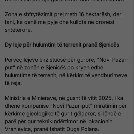
Zona e shfrytëzimit prej rreth 16 hektarësh, deri
tani, ka qenë me pyje dhe kullota në pronësi
shtetërore.
Dy leje për hulumtim të terrenit pranë Sjenicës
Përveç lejeve ekzistuese për gurore, “Novi Pazar-
put” në zonën e Sjenicës po kryen edhe
hulumtime të terrenit, në kërkim të vendburimeve
të reja.
Ministria e Minierave, në gusht të vitit 2025, i ka
dhënë kompanisë “Novi Pazar-put” miratimin për
kërkime gjeologjike të gurit gëlqeror, si lëndë e
parë për gur teknik ndërtimor në lokacionin
Vranjevica, pranë fshatit Duga Polana.