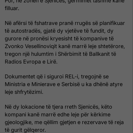
Por, në zonën e Sjenicës, gërmimet tashmë kanë
filluar.
Në afërsi të fshatrave pranë rrugës së planifikuar
të autostradës, gjatë dy vjetëve të fundit, dy
gurore në pronësi kryesisht të kompanive të
Zvonko Vesellinoviqit kanë marrë leje shtetërore,
tregon një hulumtim i Shërbimit të Ballkanit të
Radios Evropa e Lirë.
Dokumentet që i siguroi REL-i, tregojnë se
Ministria e Minierave e Serbisë u ka dhënë atyre
leje shfrytëzimi.
Në dy lokacione të tjera rreth Sjenicës, këto
kompani kanë marrë edhe leje për kërkime
gjeologjike, me qëllim gjetjen e rezervave të reja
të gurit gëlqeror.