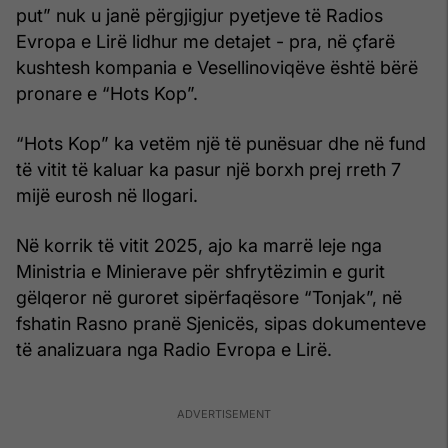
put” nuk u janë përgjigjur pyetjeve të Radios
Evropa e Lirë lidhur me detajet - pra, në çfarë
kushtesh kompania e Vesellinoviqëve është bërë
pronare e “Hots Kop”.
“Hots Kop” ka vetëm një të punësuar dhe në fund
të vitit të kaluar ka pasur një borxh prej rreth 7
mijë eurosh në llogari.
Në korrik të vitit 2025, ajo ka marrë leje nga
Ministria e Minierave për shfrytëzimin e gurit
gëlqeror në guroret sipërfaqësore “Tonjak”, në
fshatin Rasno pranë Sjenicës, sipas dokumenteve
të analizuara nga Radio Evropa e Lirë.