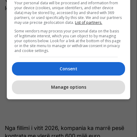
Vrënjaçka Banjë dhe për mirëmbajtjen e rrugëve
Your personal data will be processed and information from
lokale në Tutin, Sjenicë dhe Novi Pazar.
your device (cookies, unique identifiers, and other device
data) may be stored by, accessed by and shared with 369
partners, or used specifically by this site. We and our partners
may use precise geolocation data.
List of partners.
Some vendors may process your personal data on the basis
of legitimate interest, which you can object to by managing
your options below. Look for a link at the bottom of this page
or in the site menu to manage or withdraw consent in privacy
and cookie settings.
Consent
Manage options
Nga fillimi i vitit 2026, kompania ka marrë pesë
kontrata me vlerë rreth 600 mijë euro.