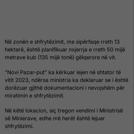
Në zonën e shfrytëzimit, me sipërfaqe rreth 13
hektarë, është planifikuar nxjerrja e rreth 50 mijë
metrave kub (135 mijë tonë) gëlqerore në vit.
“Novi Pazar-put” ka kërkuar lejen në shtator të
vitit 2023, ndërsa ministria ka deklaruar se i është
dorëzuar gjithë dokumentacioni i nevojshëm për
miratimin e shfrytëzimit.
Në këtë lokacion, siç tregon vendimi i Ministrisë
së Minierave, edhe më herët është lejuar
shfrytëzimi.