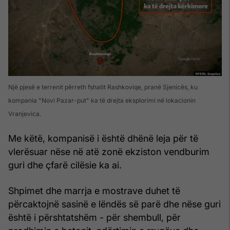
Një pjesë e terrenit përreth fshatit Rashkoviqe, pranë Sjenicës, ku
kompania "Novi Pazar-put" ka të drejta eksplorimi në lokacionin
Vranjevica.
Me këtë, kompanisë i është dhënë leja për të
vlerësuar nëse në atë zonë ekziston vendburim
guri dhe çfarë cilësie ka ai.
Shpimet dhe marrja e mostrave duhet të
përcaktojnë sasinë e lëndës së parë dhe nëse guri
është i përshtatshëm - për shembull, për