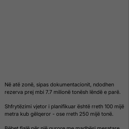
Në atë zonë, sipas dokumentacionit, ndodhen
rezerva prej mbi 7.7 milionë tonësh lëndë e parë.
Shfrytëzimi vjetor i planifikuar është rreth 100 mijë
metra kub gëlqeror - ose rreth 250 mijë tonë.
Bëhet fjalë për një gurore me madhësi mesatare.