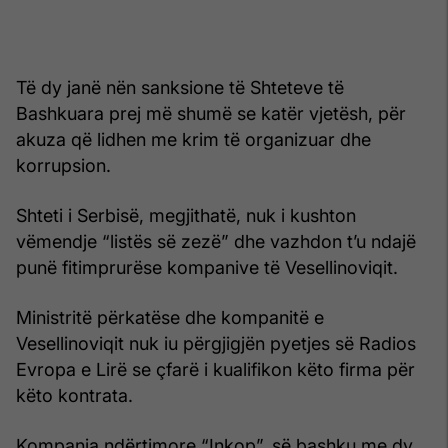
Të dy janë nën sanksione të Shteteve të
Bashkuara prej më shumë se katër vjetësh, për
akuza që lidhen me krim të organizuar dhe
korrupsion.
Shteti i Serbisë, megjithatë, nuk i kushton
vëmendje “listës së zezë” dhe vazhdon t’u ndajë
punë fitimprurëse kompanive të Vesellinoviqit.
Ministritë përkatëse dhe kompanitë e
Vesellinoviqit nuk iu përgjigjën pyetjes së Radios
Evropa e Lirë se çfarë i kualifikon këto firma për
këto kontrata.
Kompania ndërtimore “Inkop”, së bashku me dy