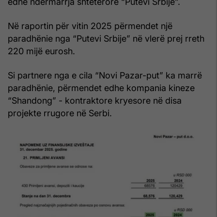
edhe ndërmarrja shtetërore “Putevi Srbije”.
Në raportin për vitin 2025 përmendet një
paradhënie nga “Putevi Srbije” në vlerë prej rreth
220 mijë eurosh.
Si partnere nga e cila “Novi Pazar-put” ka marrë
paradhënie, përmendet edhe kompania kineze
“Shandong” - kontraktore kryesore në disa
projekte rrugore në Serbi.