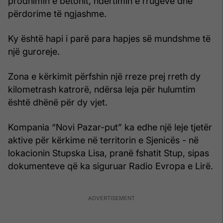
prodhimin e betonit, ndërtimin e rrugëve dhe
përdorime të ngjashme.
Ky është hapi i parë para hapjes së mundshme të
një guroreje.
Zona e kërkimit përfshin një rreze prej rreth dy
kilometrash katrorë, ndërsa leja për hulumtim
është dhënë për dy vjet.
Kompania “Novi Pazar-put” ka edhe një leje tjetër
aktive për kërkime në territorin e Sjenicës - në
lokacionin Stupska Lisa, pranë fshatit Stup, sipas
dokumenteve që ka siguruar Radio Evropa e Lirë.