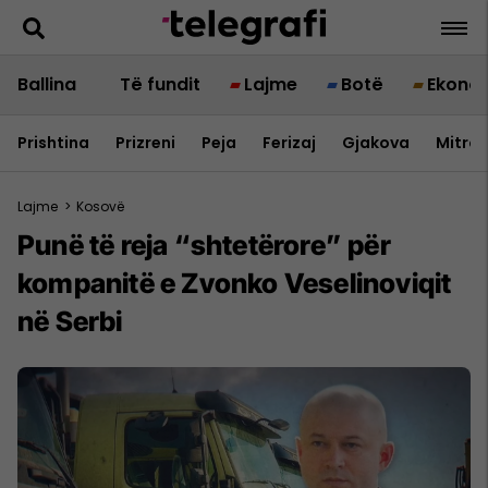
Ballina
Të fundit
Lajme
Botë
Ekono
Prishtina
Prizreni
Peja
Ferizaj
Gjakova
Mitrov
Lajme
>
Kosovë
Punë të reja “shtetërore” për
kompanitë e Zvonko Veselinoviqit
në Serbi