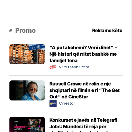
Promo
Reklamo këtu
"A po takohemi? Veni dihet" –
Një histori që rritet bashkë me
familjet tona
Viva Fresh Store
Russell Crowe në rolin e një
shqiptari në filmin e ri “The Get
Out” në CineStar
Cinestar
Konkurset e javës në Telegrafi
Jobs: Mundësi të reja për