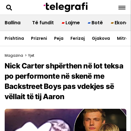
Ballina
Të fundit
Lajme
Botë
Ekono
Prishtina
Prizreni
Peja
Ferizaj
Gjakova
Mitrov
Magazina
>
Yjet
Nick Carter shpërthen në lot teksa
po performonte në skenë me
Backstreet Boys pas vdekjes së
vëllait të tij Aaron