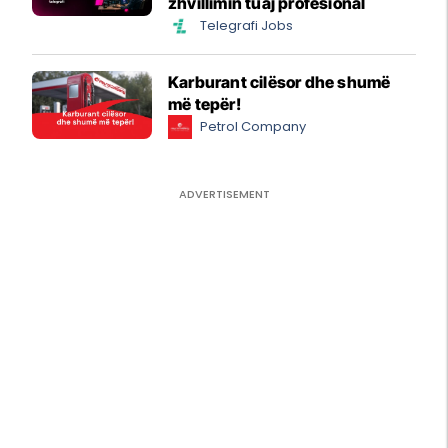
zhvillimin tuaj profesional
Telegrafi Jobs
Karburant cilësor dhe shumë
më tepër!
Petrol Company