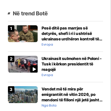
Në trend Botë
Pesë ditë pas marrjes së
detyrës, shefi i ri i ushtrisë
ukrainase urdhëron kontroll të
madh
Evropa
Ukrainasit sulmohen në Poloni -
Tusk i kërkon presidentit të
reagojë
Evropa
Vendet më të mira për
emigrantët në vitin 2026, po
mendoni të filloni një jetë jashtë
vendit?
Nga Bota