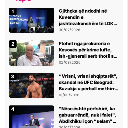
Gjithçka që ndodhi në
Kuvendin e
jashtëzakonshëm të LDK-
së
30/07/2026
Ftohet nga prokuroria e
Kosovës për krime lufte,
ish-gjenerali serb thotë se
dikush e tradhtoi në
02/08/2026
Beograd
“Vrisni, vrisni shqiptarët”,
skandal në UFC Beograd:
Buzukja u përball me thirrje
anti-shqiptare nga
01/08/2026
tribunat
"Nëse është përfshirë, ka
gabuar rëndë, nuk i falet",
Abdixhiku i çon “selam”
Përparim Ramës
30/07/2026