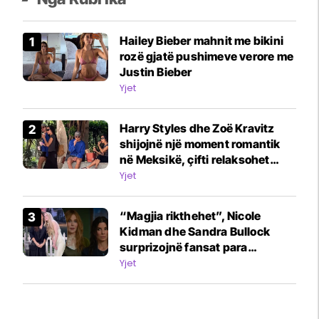
Hailey Bieber mahnit me bikini
rozë gjatë pushimeve verore me
Justin Bieber
Yjet
Harry Styles dhe Zoë Kravitz
shijojnë një moment romantik
në Meksikë, çifti relaksohet
gjatë turneut të këngëtarit
Yjet
“Magjia rikthehet”, Nicole
Kidman dhe Sandra Bullock
surprizojnë fansat para
vazhdimit të “Practical Magic”
Yjet