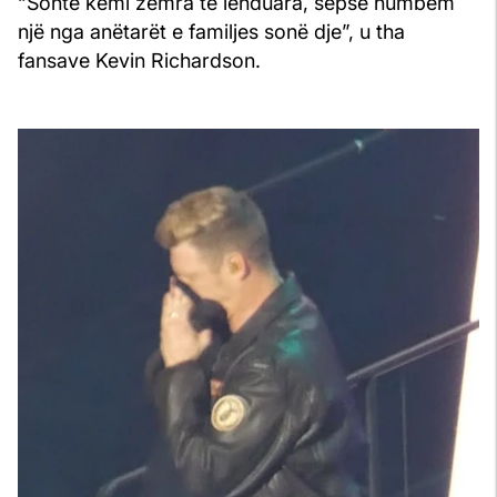
“Sonte kemi zemra të lënduara, sepse humbëm
një nga anëtarët e familjes sonë dje”, u tha
fansave Kevin Richardson.