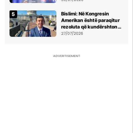
Bislimi: Në Kongresin
Amerikan është paraqitur
rezoluta që kundërshton
mbajtjen e Asamblesë
27/07/2026
Parlamentare të OSBE-së
në Beograd