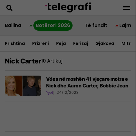
Ballina
Botërori 2026
Të fundit
Lajme
Prishtina
Prizreni
Peja
Ferizaj
Gjakova
Mitrov
Nick Carter
10 Artikuj
Vdes në moshën 41 vjeçare motra e
Nick dhe Aaron Carter, Bobbie Jean
Yjet
24/12/2023