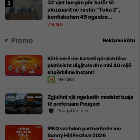
32 vjet burgim për katër të
akuzuarit në rastin “Toka 2”,
konfiskohen 45 ngastra
kadastrale
Drejtësi
Promo
Reklamo këtu
Këtë herë me kartelë gërvishtëse
plotësisht digjitale dhe mbi 40 mijë
shpërblime instant!
Meridian
Zgjidhni një nga katër modelet tuaja
të preferuara Peugeot
Peugot Kosova
IPKO vazhdon partneritetin me
Sunny Hill Festival 2026