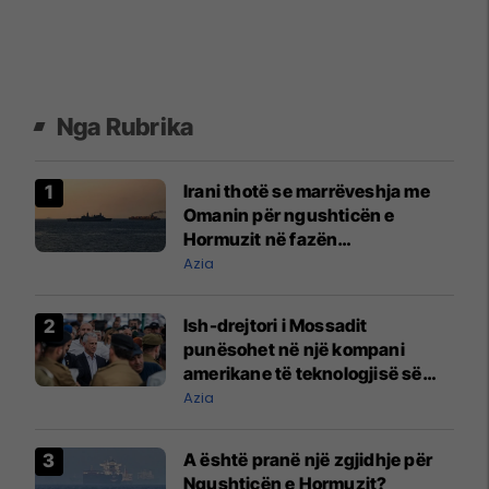
Nga Rubrika
Irani thotë se marrëveshja me
Omanin për ngushticën e
Hormuzit në fazën
përfundimtare
Azia
Ish-drejtori i Mossadit
punësohet në një kompani
amerikane të teknologjisë së
mbrojtjes
Azia
A është pranë një zgjidhje për
Ngushticën e Hormuzit?