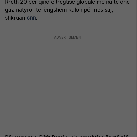
Rreth 20 për qind e tregtisë globale me naftë dhe
gaz natyror të lëngshëm kalon përmes saj,
shkruan
cnn
.