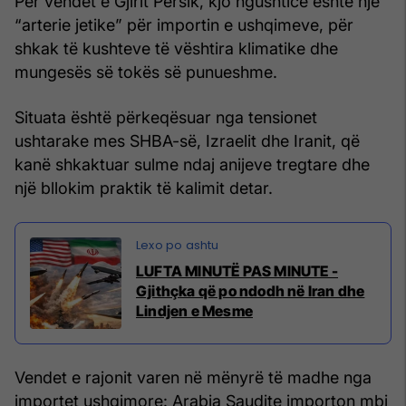
Për vendet e Gjirit Persik, kjo ngushticë është një
“arterie jetike” për importin e ushqimeve, për
shkak të kushteve të vështira klimatike dhe
mungesës së tokës së punueshme.
Situata është përkeqësuar nga tensionet
ushtarake mes SHBA-së, Izraelit dhe Iranit, që
kanë shkaktuar sulme ndaj anijeve tregtare dhe
një bllokim praktik të kalimit detar.
LUFTA MINUTË PAS MINUTE -
Gjithçka që po ndodh në Iran dhe
Lindjen e Mesme
Vendet e rajonit varen në mënyrë të madhe nga
importet ushqimore: Arabia Saudite importon mbi