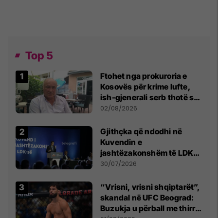
Top 5
Ftohet nga prokuroria e
Kosovës për krime lufte,
ish-gjenerali serb thotë se
dikush e tradhtoi në
02/08/2026
Beograd
Gjithçka që ndodhi në
Kuvendin e
jashtëzakonshëm të LDK-
së
30/07/2026
“Vrisni, vrisni shqiptarët”,
skandal në UFC Beograd:
Buzukja u përball me thirrje