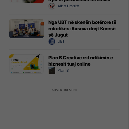
Alba Health
Nga UBT në skenën botërore të
robotikës: Kosova drejt Koresë
së Jugut
UBT
Plan B Creative rrit ndikimin e
biznesit tuaj online
Plan B