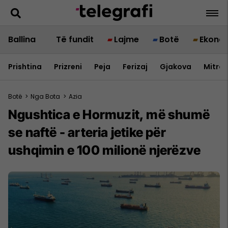
Ballina
Të fundit
Lajme
Botë
Ekono
Prishtina
Prizreni
Peja
Ferizaj
Gjakova
Mitrov
Botë
>
Nga Bota
>
Azia
Ngushtica e Hormuzit, më shumë
se naftë - arteria jetike për
ushqimin e 100 milionë njerëzve