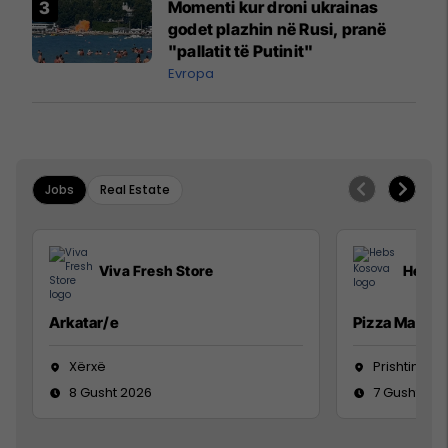
Momenti kur droni ukrainas
godet plazhin në Rusi, pranë
"pallatit të Putinit"
Evropa
Jobs
Real Estate
Viva Fresh Store
Hebs 
Arkatar/e
Pizza Man
Xërxë
Prishtinë
8 Gusht 2026
7 Gusht 20