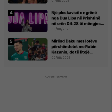
anti-shqiptare nga
01/08/2026
tribunat
Një pleskavicë e ngrënë
nga Dua Lipa në Prishtinë
në orën 04:28 të mëngjesit
- dhe bota digjitale serbe
03/08/2026
shpall gjendjen e luftës
Mirlind Daku mes lotëve
përshëndetet me Rubin
Kazanin, do të fitojë
miliona te Spartak Moska
02/08/2026