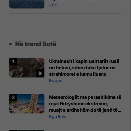
Azia
Në trend Botë
Ukrainasit i kapin ushtarët rusë
në befasi, ishin duke fjetur në
strehimoret e kamufluara
Evropa
Meteorologët me parashikime të
reja: Ndryshime ekstreme,
muajt e ardhshëm do të jenë të
pazakontë
Nga Bota