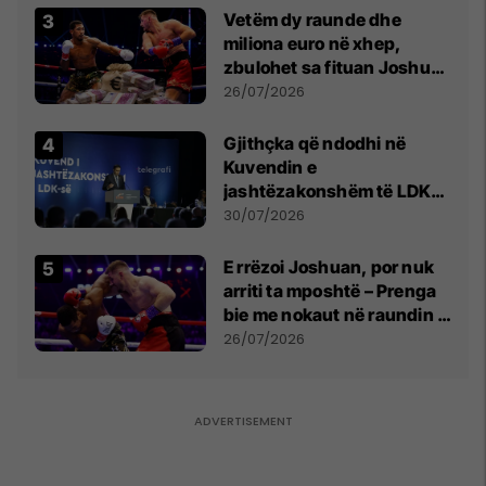
Vetëm dy raunde dhe
miliona euro në xhep,
zbulohet sa fituan Joshua
e Prenga
26/07/2026
Gjithçka që ndodhi në
Kuvendin e
jashtëzakonshëm të LDK-
së
30/07/2026
E rrëzoi Joshuan, por nuk
arriti ta mposhtë – Prenga
bie me nokaut në raundin e
dytë
26/07/2026