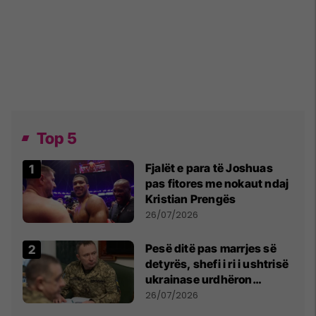
Top 5
Fjalët e para të Joshuas
pas fitores me nokaut ndaj
Kristian Prengës
26/07/2026
Pesë ditë pas marrjes së
detyrës, shefi i ri i ushtrisë
ukrainase urdhëron
kontroll të madh
26/07/2026