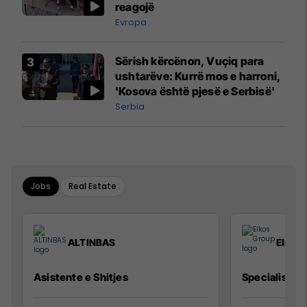
reagojë
Evropa
Sërish kërcënon, Vuçiq para
ushtarëve: Kurrë mos e harroni,
'Kosova është pjesë e Serbisë'
Serbia
Jobs
Real Estate
ALTINBAS
Elkos
Asistente e Shitjes
Specialist Mi