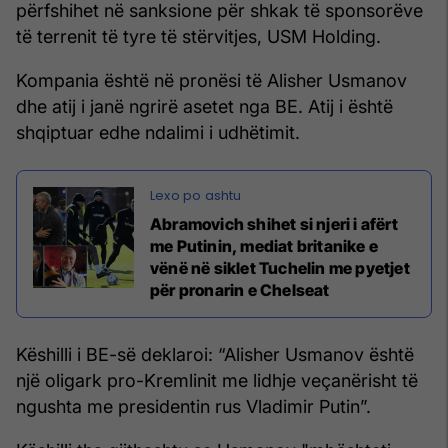
përfshihet në sanksione për shkak të sponsorëve
të terrenit të tyre të stërvitjes, USM Holding.
Kompania është në pronësi të Alisher Usmanov
dhe atij i janë ngrirë asetet nga BE. Atij i është
shqiptuar edhe ndalimi i udhëtimit.
Abramovich shihet si njeri i afërt
me Putinin, mediat britanike e
vënë në siklet Tuchelin me pyetjet
për pronarin e Chelseat
Këshilli i BE-së deklaroi: “Alisher Usmanov është
një oligark pro-Kremlinit me lidhje veçanërisht të
ngushta me presidentin rus Vladimir Putin”.