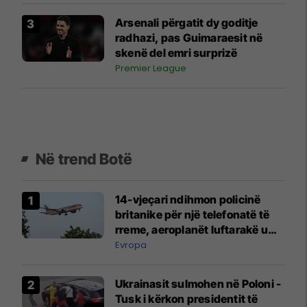
Arsenali përgatit dy goditje
radhazi, pas Guimaraesit në
skenë del emri surprizë
Premier League
Në trend Botë
14-vjeçari ndihmon policinë
britanike për një telefonatë të
rreme, aeroplanët luftarakë u
ngritën në ajër për të
Evropa
interceptuar fluturaken e Qatar
Airways që po shkonte drejt
Ukrainasit sulmohen në Poloni -
Mançesterit
Tusk i kërkon presidentit të