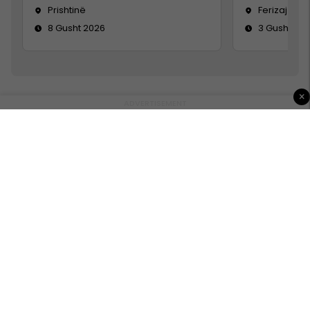
Prishtinë
Ferizaj
8 Gusht 2026
3 Gusht 20
×