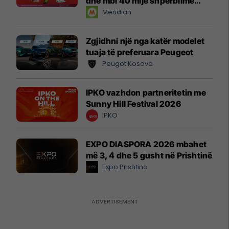
dhe mbi 40 mijë shpërblime
instant!
Meridian
Zgjidhni një nga katër modelet
tuaja të preferuara Peugeot
Peugot Kosova
IPKO vazhdon partneritetin me
Sunny Hill Festival 2026
IPKO
EXPO DIASPORA 2026 mbahet
më 3, 4 dhe 5 gusht në Prishtinë
Expo Prishtina