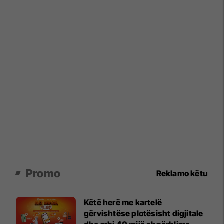
Promo
Reklamo këtu
Këtë herë me kartelë
gërvishtëse plotësisht digjitale