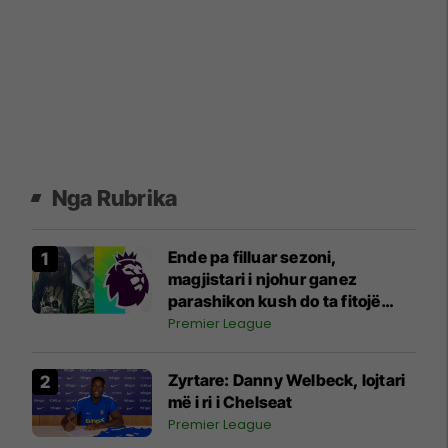
Nga Rubrika
Ende pa filluar sezoni,
magjistari i njohur ganez
parashikon kush do ta fitojë
Ligën Premier
Premier League
Zyrtare: Danny Welbeck, lojtari
më i ri i Chelseat
Premier League