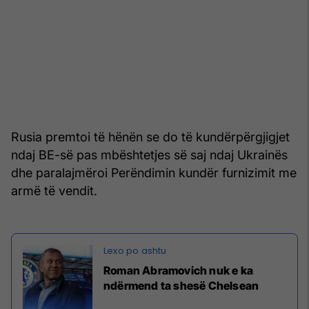
Rusia premtoi të hënën se do të kundërpërgjigjet
ndaj BE-së pas mbështetjes së saj ndaj Ukrainës
dhe paralajmëroi Perëndimin kundër furnizimit me
armë të vendit.
Roman Abramovich nuk e ka
ndërmend ta shesë Chelsean