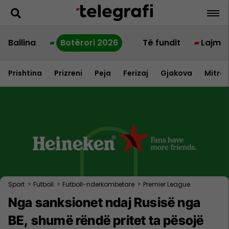
Ballina
Botërori 2026
Të fundit
Lajme
Prishtina
Prizreni
Peja
Ferizaj
Gjakova
Mitrov
Sport
>
Futboll
>
Futboll-nderkombetare
>
Premier League
Nga sanksionet ndaj Rusisë nga
BE, shumë rëndë pritet ta pësojë