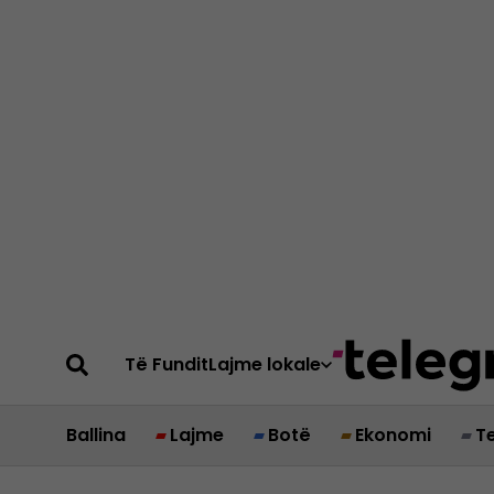
Të Fundit
Lajme lokale
Ballina
Lajme
Botë
Ekonomi
T