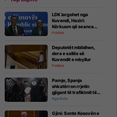
LDK largohet nga
Kuvendi, Haziri:
Kërkuam që seanca
konstituive të mbahet
Politikë
sonte
Deputetët mblidhen,
dera e sallës së
Kuvendit e mbyllur
Politikë
Pamje, Spanja
shkatërron rrjetin
gjigant të trafikimit të
emigrantëve dhe
Nga Bota
drogës në Mesdhe
Gjini: Sonte Kosovën e