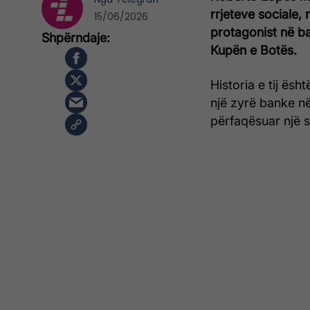
rrjeteve sociale,
15/06/2026
protagonist në ba
Kupën e Botës.
Historia e tij ës
një zyrë banke në
përfaqësuar një sh