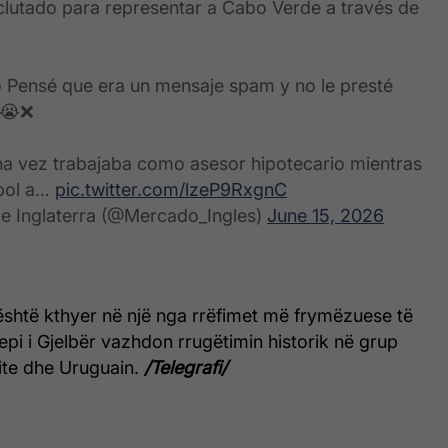
clutado para representar a Cabo Verde a través de
 Pensé que era un mensaje spam y no le presté
 😭❌
na vez trabajaba como asesor hipotecario mientras
tbol a…
pic.twitter.com/lzeP9RxgnC
e Inglaterra (@Mercado_Ingles)
June 15, 2026
ij është kthyer në një nga rrëfimet më frymëzuese të
epi i Gjelbër vazhdon rrugëtimin historik në grup
te dhe Uruguain.
/Telegrafi/