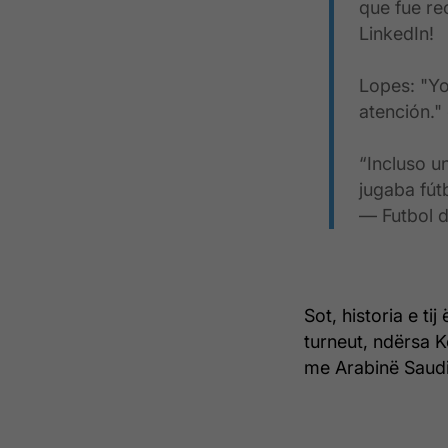
que fue re
LinkedIn!
Lopes: "Yo
atención."
“Incluso u
jugaba fú
— Futbol d
Sot, historia e t
turneut, ndërsa K
me Arabinë Saudi