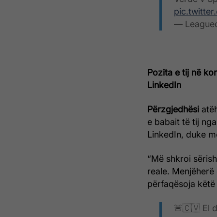
pic.twitt
— Leagueo
Pozita e tij në 
LinkedIn
Përzgjedhësi
atë
e babait të tij ng
LinkedIn, duke m
“Më shkroi sëris
reale. Menjëherë
përfaqësoja këtë 
🚨🇨🇻 El 