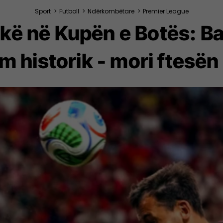
Sport
>
Futboll
>
Ndërkombëtare
>
Premier League
ë në Kupën e Botës: Ban
 historik - mori ftesën 