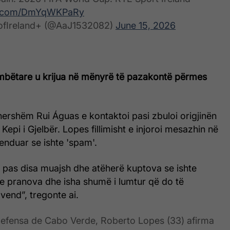
er.com/DmYqWKPaRy
fIreland+ (@AaJ1532082)
June 15, 2026
kombëtare u krijua në mënyrë të pazakontë përmes
hershëm Rui Águas e kontaktoi pasi zbuloi origjinën
a Kepi i Gjelbër. Lopes fillimisht e injoroi mesazhin në
enduar se ishte 'spam'.
h pas disa muajsh dhe atëherë kuptova se ishte
 e pranova dhe isha shumë i lumtur që do të
vend”, tregonte ai.
defensa de Cabo Verde, Roberto Lopes (33) afirma