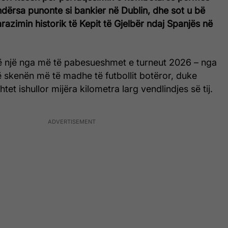
 ndërsa punonte si bankier në Dublin, dhe sot u bë
razimin historik të Kepit të Gjelbër ndaj Spanjës në
htë një nga më të pabesueshmet e turneut 2026 – nga
 skenën më të madhe të futbollit botëror, duke
tet ishullor mijëra kilometra larg vendlindjes së tij.