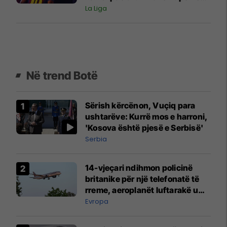
Botës?
La Liga
Në trend Botë
Sërish kërcënon, Vuçiq para
ushtarëve: Kurrë mos e harroni,
'Kosova është pjesë e Serbisë'
Serbia
14-vjeçari ndihmon policinë
britanike për një telefonatë të
rreme, aeroplanët luftarakë u
ngritën në ajër për të
Evropa
interceptuar fluturaken e Qatar
Airways që po shkonte drejt