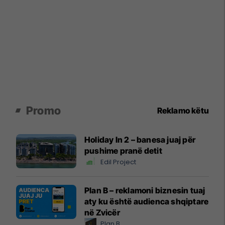
Promo
Reklamo këtu
Holiday In 2 – banesa juaj për
pushime pranë detit
Edil Project
Plan B – reklamoni biznesin tuaj
aty ku është audienca shqiptare
në Zvicër
Plan B