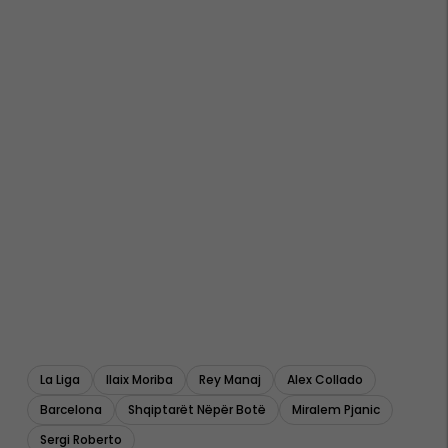
La Liga
Ilaix Moriba
Rey Manaj
Alex Collado
Barcelona
Shqiptarët Nëpër Botë
Miralem Pjanic
Sergi Roberto