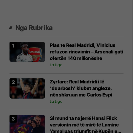
Nga Rubrika
Plas te Real Madridi, Vinicius
refuzon rinovimin – Arsenali gati
ofertën 140 milionëshe
La Liga
Zyrtare: Real Madridi i lë
‘duarbosh’ klubet angleze,
nënshkruan me Carlos Espi
La Liga
Si mund ta nxjerrë Hansi Flick
versionin më të mirë të Lamine
Yamal pas triumfit në Kupën e