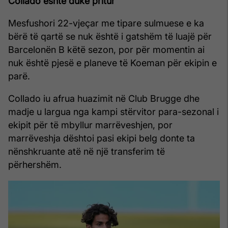
Collado është duke pritur
Mesfushori 22-vjeçar me tipare sulmuese e ka
bërë të qartë se nuk është i gatshëm të luajë për
Barcelonën B këtë sezon, por për momentin ai
nuk është pjesë e planeve të Koeman për ekipin e
parë.
Collado iu afrua huazimit në Club Brugge dhe
madje u largua nga kampi stërvitor para-sezonal i
ekipit për të mbyllur marrëveshjen, por
marrëveshja dështoi pasi ekipi belg donte ta
nënshkruante atë në një transferim të
përhershëm.