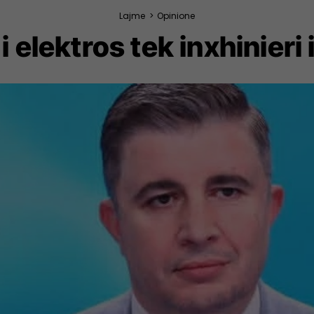
Lajme
>
Opinione
i elektros tek inxhinieri i