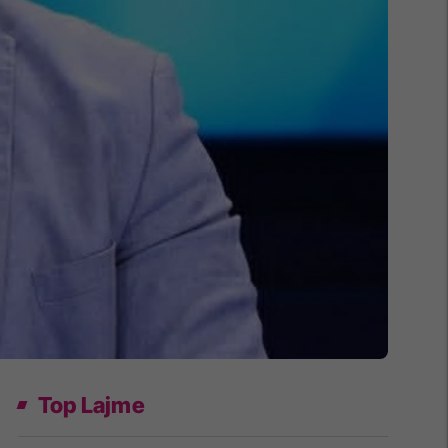
Top Lajme