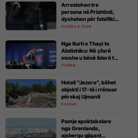
Arrestohen tre
persona në Prishtinë,
dyshohen për falsifikim
dokumentesh dhe
Kronika e Zezë
mashtrim me toka
Nga Kurti e Thaçi te
Abdixhiku: Në çfarë
moshe u bënë liderë të
partive kryesore
Politikë
Hoteli “Jezero”, bëhet
objekti i 17-të i rrënuar
përskaj Ujmanit
Kosovë
Pamje spektakolare
nga Grenlanda,
ajsbergu gjigant