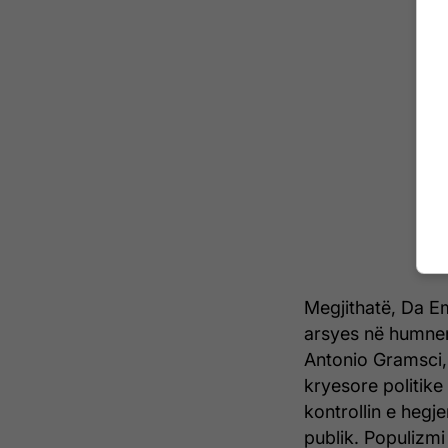
Megjithatë, Da Em
arsyes në humner
Antonio Gramsci,
kryesore politike
kontrollin e hegj
publik. Populizmi