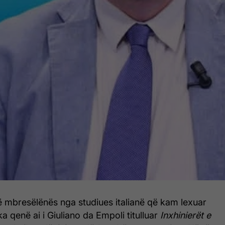
ë mbresëlënës nga studiues italianë që kam lexuar
a qenë ai i Giuliano da Empoli titulluar
Inxhinierët e