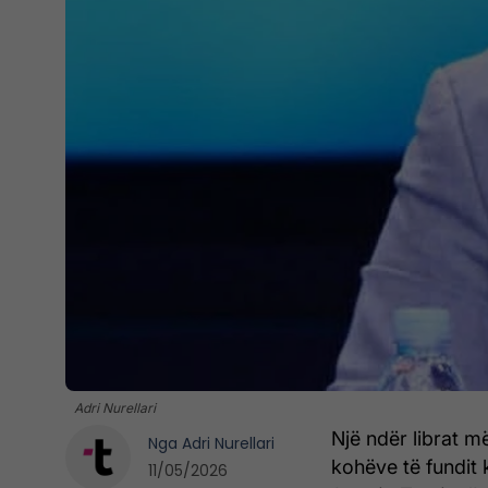
Adri Nurellari
Një ndër librat m
Nga
Adri Nurellari
kohëve të fundit k
11/05/2026