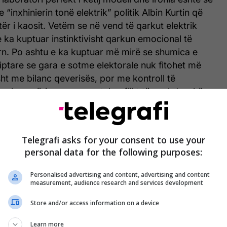
inxhinierin tonë elektrik” politik Albin Kurtin që
ër i kaosit. Vetëm se në vend të qarkut elektrik
se ka kuptuar instinktivisht qarkun emocional të
n. Po ashtu e ka kuptuar më mirë se shumica e
hqiptare se gara e sotme elektorale nuk fitohet më
 me bilanc qeverisës, por me kontroll të
onal: zemërim permanent, konflikt të vazhdueshëm,
dhe mobilizim digjital. Sepse populizmi modern nuk
tika klasike, nuk ndërton stabilitet; por, ndërton
rueshmëri sikurse po e përjetojmë me zgjedhje e
Telegrafi asks for your consent to use your
 të 7 qershorit. Prandaj, fenomeni Kurti nuk mund
personal data for the following purposes:
 përmes politikës klasike, por si fenomen
v emocional. Një kombinim mes populizmit
Personalised advertising and content, advertising and content
measurement, audience research and services development
imit permanent dhe mobilizimit digjital agresiv.
Store and/or access information on a device
Learn more