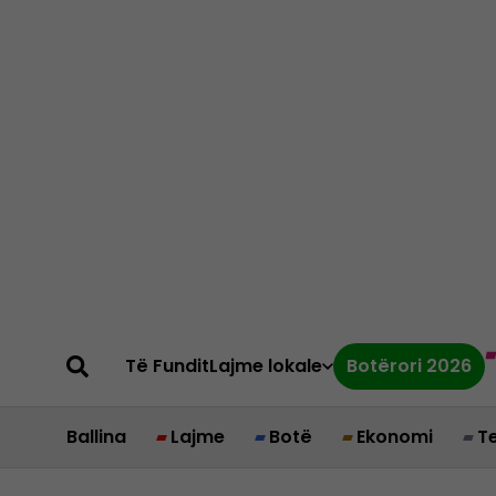
Të Fundit
Lajme lokale
Botërori 2026
Ballina
Lajme
Botë
Ekonomi
T