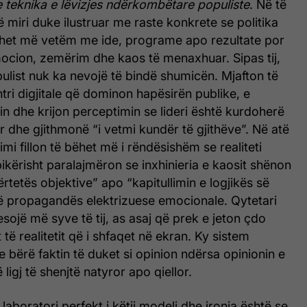
 teknika e lëvizjes ndërkombëtare populiste
. Në të
 miri duke ilustruar me raste konkrete se politika
het më vetëm me ide, programe apo rezultate por
ocion, zemërim dhe kaos të menaxhuar. Sipas tij,
ulist nuk ka nevojë të bindë shumicën. Mjafton të
htri digjitale që dominon hapësirën publike, e
in dhe krijon perceptimin se lideri është kurdoherë
r dhe gjithmonë “i vetmi kundër të gjithëve”. Në atë
i fillon të bëhet më i rëndësishëm se realiteti
ikërisht paralajmëron se inxhinieria e kaosit shënon
ërtetës objektive” apo “kapitullimin e logjikës së
ë propagandës elektrizuese emocionale. Qytetari
esojë më syve të tij, as asaj që prek e jeton çdo
t të realitetit që i shfaqet në ekran. Ky sistem
 bërë faktin të duket si opinion ndërsa opinionin e
jë ligj të shenjtë natyror apo qiellor.
laboratori perfekt i këtij modeli dhe ironia është se