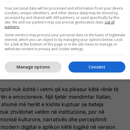
Your personal data will be processed and information from your device
(cookies, unique identifiers, and other device data) may be stored by,
accessed by and shared with 369 partners, or used specifically by this
site. We and our partners may use precise geolocation data.
List of
partners.
Some vendors may process your personal data on the basis of legitimate
interest, which you can object to by managing your options below. Look
for a link at the bottom of this page or in the site menu to manage or
withdraw consent in privacy and cookie settings.
Manage options
Consent
poli nuk është i vetmi që ka pikasur këtë rënie të
ën e emocioneve. Një tjetër mendimtar Italian,
 shumë më herët e kishte kuptuar se beteja
 nuk zhvillohet vetëm në institucione, por në
emonisë kulturore, narrativës dhe perceptimit
 modern digjital e aplikon këtë logjikë në version