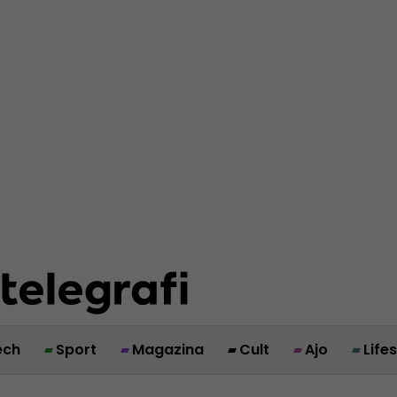
ech
Sport
Magazina
Cult
Ajo
Life