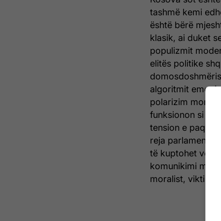
tashmë kemi edhe “
është bërë mjesht
klasik, ai duket 
populizmit moder
elitës politike s
domosdoshmërisht
algoritmit emoci
polarizim moral 
funksionon si poli
tension e paqënd
reja parlamentare
të kuptohet vetëm
komunikimi masi
moralist, viktimiz