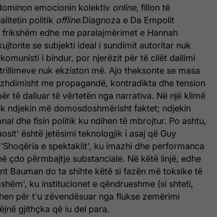
 dominon emocionin kolektiv
online
, fillon të
litetin politik
offline
.Diagnoza e Da Empolit
n frikshëm edhe me paralajmërimet e Hannah
kujtonte se subjekti ideal i sundimit autoritar nuk
komunisti i bindur, por njerëzit për të cilët dallimi
trillimeve nuk ekziston më. Ajo theksonte se masa
zhdimisht me propagandë, kontradikta dhe tension
ër të dalluar të vërtetën nga narrativa. Në një klimë
t nuk ndjekin më domosdoshmërisht faktet; ndjekin
nal dhe fisin politik ku ndihen të mbrojtur. Po ashtu,
kaosit' është jetësimi teknologjik i asaj që Guy
'Shoqëria e spektaklit', ku imazhi dhe performanca
jnë çdo përmbajtje substanciale. Në këtë linjë, edhe
t Bauman do ta shihte këtë si fazën më toksike të
gshëm', ku institucionet e qëndrueshme (si shteti,
hkrihen për t'u zëvendësuar nga flukse zemërimi
ëjnë gjithçka që iu del para.