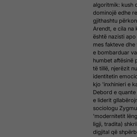
algoritmik: kush
dominojë edhe rea
gjithashtu përko
Arendt, e cila na 
është nazisti apo 
mes fakteve dhe 
e bombarduar va
humbet aftësinë p
të tillë, njerëzi
identitetin emocio
kjo 'inxhinieri e 
Debord e quante 
e liderit gllabëro
sociologu Zygmun
'modernitetit lën
ligji, tradita) s
digjital që shpërb