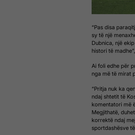
“Pas disa paraqitj
sy të një menaxhe
Dubnica, një ekip
histori të madhe”,
Ai foli edhe për p
nga më të mirat 
“Pritja nuk ka qe
ndaj shtetit të K
komentatori më ësh
Megjithatë, duhet
korrektë ndaj mej
sportdashësve të f