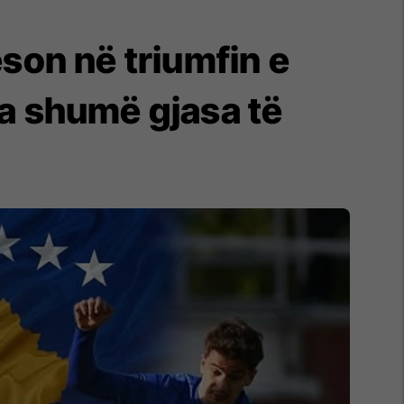
eson në triumfin e
ka shumë gjasa të