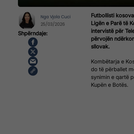
Futbollisti kosov
Nga
Vjola Cuci
Ligën e Parë të 
25/03/2026
intervistë për Tele
përvojën ndërkomb
sllovak.
Kombëtarja e Koso
do të përballet m
synimin e qartë pë
Kupën e Botës.