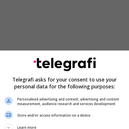
tar që kanë një lidhje mes futbollit të Kosovës dhe
ë është sulmuesi gjilanas, Muhamed Dubova, i cili ka
Telegrafi asks for your consent to use your
tij në Sllovaki dhe përballjen e së enjtes mes
personal data for the following purposes:
sovës dhe asaj të Sllovakisë.
Personalised advertising and content, advertising and content
measurement, audience research and services development
Store and/or access information on a device
Learn more