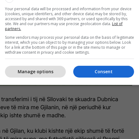
Your personal data will be processed and information from your device
(cookies, unique identifiers, and other device data) may be stored by,
accessed by and shared with 369 partners, or used specifically by this
site. We and our partners may use precise geolocation data.
List of
partners.
Some vendors may process your personal data on the basis of legitimate
interest, which you can object to by managing your options below. Look
for a link at the bottom of this page or in the site menu to manage or
withdraw consent in privacy and cookie settings.
Manage options
Consent
transferimi i tij në Sllovaki te skuadra Dubnica
jeve të mira me Gjilanin, në një periudhë kur
kip ishte shumë e madhe.
në Gjilan, ku klubi kishte një ekip shumë të fortë
të mira pune, me futbollistë cilësorë si Progni,