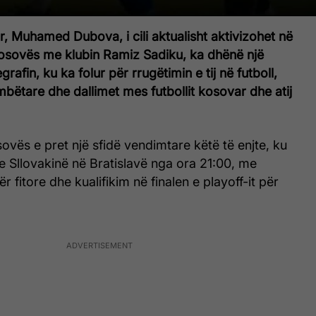
ar, Muhamed Dubova, i cili aktualisht aktivizohet në
Kosovës me klubin Ramiz Sadiku, ka dhënë një
grafin, ku ka folur për rrugëtimin e tij në futboll,
ëtare dhe dallimet mes futbollit kosovar dhe atij
vës e pret një sfidë vendimtare këtë të enjte, ku
e Sllovakinë në Bratislavë nga ora 21:00, me
r fitore dhe kualifikim në finalen e playoff-it për