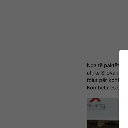
Nga të paktët loj
atij të Sllovakis
folur për kohën e 
Kombëtares së Ko