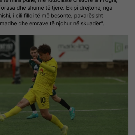
Torasa dhe shumë të tjerë. Ekipi drejtohej nga
ishi, i cili filloi të më besonte, pavarësisht
madhe dhe emrave të njohur në skuadër”.