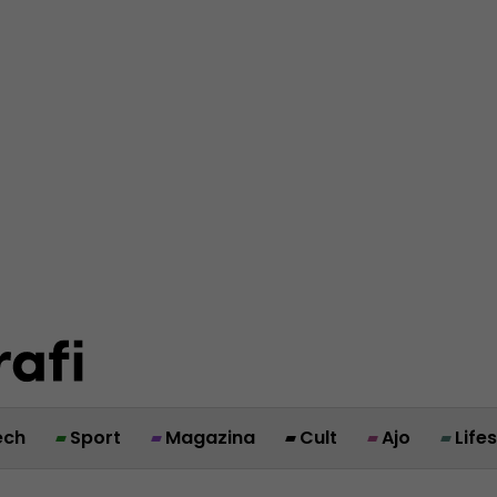
ech
Sport
Magazina
Cult
Ajo
Life