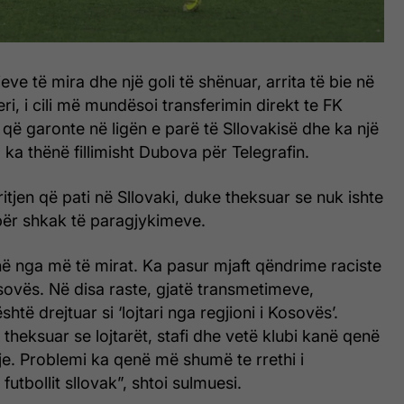
eve të mira dhe një goli të shënuar, arrita të bie në
ri, i cili më mundësoi transferimin direkt te FK
 që garonte në ligën e parë të Sllovakisë dhe ka një
 ka thënë fillimisht Dubova për Telegrafin.
ritjen që pati në Sllovaki, duke theksuar se nuk ishte
për shkak të paragjykimeve.
në nga më të mirat. Ka pasur mjaft qëndrime raciste
osovës. Në disa raste, gjatë transmetimeve,
të drejtuar si ‘lojtari nga regjioni i Kosovës’.
 theksuar se lojtarët, stafi dhe vetë klubi kanë qenë
e. Problemi ka qenë më shumë te rrethi i
utbollit sllovak”, shtoi sulmuesi.