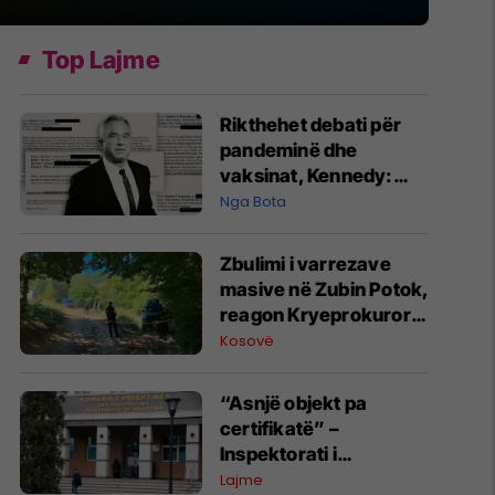
Top Lajme
Rikthehet debati për
pandeminë dhe
vaksinat, Kennedy:
Izolimi na bëri dëm
Nga Bota
Zbulimi i varrezave
masive në Zubin Potok,
reagon Kryeprokurori i
Shtetit
Kosovë
“Asnjë objekt pa
certifikatë” –
Inspektorati i
Prishtinës
Lajme