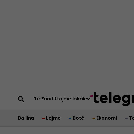
Të Fundit
Lajme lokale
Ballina
Lajme
Botë
Ekonomi
T