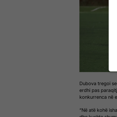
Dubova tregoi se 
erdhi pas paraqit
konkurrenca në e
“Në atë kohë isha 
dhe kushte shumë 