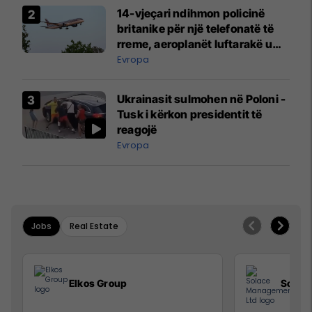
14-vjeçari ndihmon policinë
britanike për një telefonatë të
rreme, aeroplanët luftarakë u
ngritën në ajër për të
Evropa
interceptuar fluturaken e Qatar
Airways që po shkonte drejt
Ukrainasit sulmohen në Poloni -
Mançesterit
Tusk i kërkon presidentit të
reagojë
Evropa
Jobs
Real Estate
Elkos Group
Solac