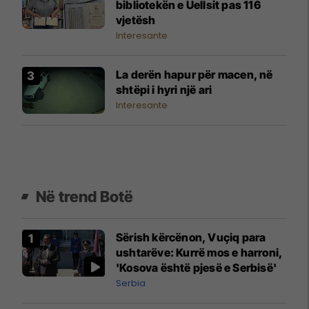
bibliotekën e Uellsit pas 116
vjetësh
Interesante
La derën hapur për macen, në
shtëpi i hyri një ari
Interesante
Në trend Botë
Sërish kërcënon, Vuçiq para
ushtarëve: Kurrë mos e harroni,
'Kosova është pjesë e Serbisë'
Serbia