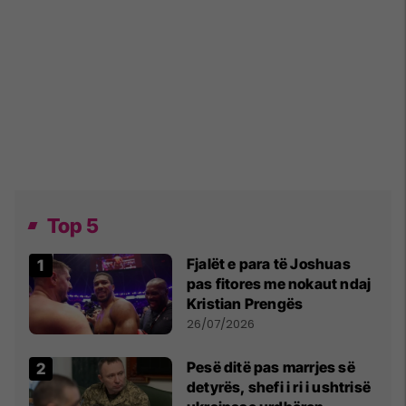
Top 5
Fjalët e para të Joshuas
pas fitores me nokaut ndaj
Kristian Prengës
26/07/2026
Pesë ditë pas marrjes së
detyrës, shefi i ri i ushtrisë