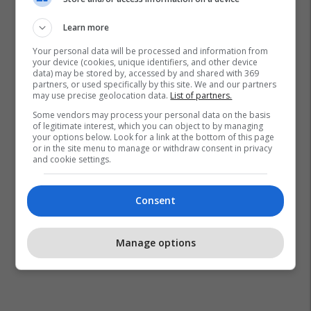
Learn more
Your personal data will be processed and information from
your device (cookies, unique identifiers, and other device
data) may be stored by, accessed by and shared with 369
partners, or used specifically by this site. We and our partners
may use precise geolocation data.
List of partners.
Some vendors may process your personal data on the basis
of legitimate interest, which you can object to by managing
your options below. Look for a link at the bottom of this page
or in the site menu to manage or withdraw consent in privacy
Nëna
Djali
and cookie settings.
Consent
Manage options