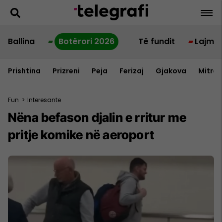
Ballina
Botërori 2026
Të fundit
Lajme
Prishtina
Prizreni
Peja
Ferizaj
Gjakova
Mitrov
Fun
>
Interesante
Nëna befason djalin e rritur me
pritje komike në aeroport