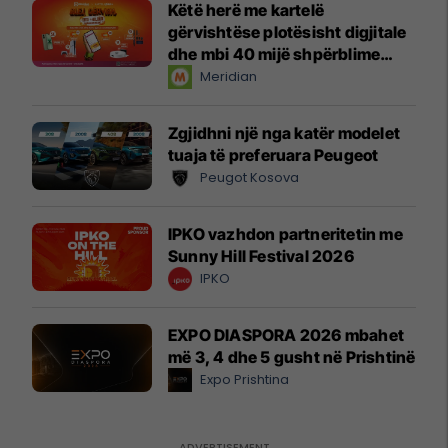
Këtë herë me kartelë
gërvishtëse plotësisht digjitale
dhe mbi 40 mijë shpërblime
instant!
Meridian
Zgjidhni një nga katër modelet
tuaja të preferuara Peugeot
Peugot Kosova
IPKO vazhdon partneritetin me
Sunny Hill Festival 2026
IPKO
EXPO DIASPORA 2026 mbahet
më 3, 4 dhe 5 gusht në Prishtinë
Expo Prishtina