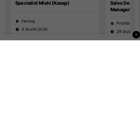
Specialist Mishi (Kasap)
Sales Devel
Manager
Ferizaj
Prishtinë
3 Gusht 2026
29 Gusht 2
×