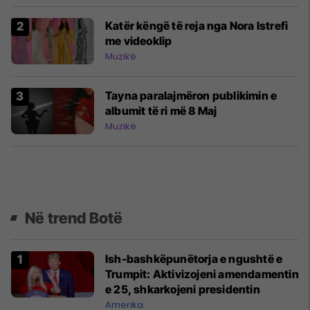
Katër këngë të reja nga Nora Istrefi
me videoklip
Muzikë
Tayna paralajmëron publikimin e
albumit të ri më 8 Maj
Muzikë
Në trend Botë
Ish-bashkëpunëtorja e ngushtë e
Trumpit: Aktivizojeni amendamentin
e 25, shkarkojeni presidentin
Amerika