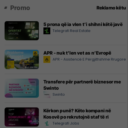
Promo
Reklamo këtu
5 prona që ia vlen t’i shihni këtë javë
Telegrafi Real Estate
APR - nuk t’len vet as n’Evropë
APR - Asistencë E Përgjithshme Rrugore
Transfere për partnerë biznesor me
Swinto
Swinto
Kërkon punë? Këto kompani në
Kosovë po rekrutojnë staf të ri
Telegrafi Jobs