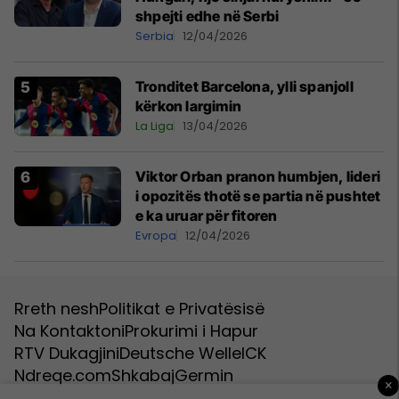
shpejti edhe në Serbi
Serbia
12/04/2026
Tronditet Barcelona, ylli spanjoll
kërkon largimin
La Liga
13/04/2026
Viktor Orban pranon humbjen, lideri
i opozitës thotë se partia në pushtet
e ka uruar për fitoren
Evropa
12/04/2026
Rreth nesh
Politikat e Privatësisë
Na Kontaktoni
Prokurimi i Hapur
RTV Dukagjini
Deutsche Welle
ICK
Ndreqe.com
Shkabaj
Germin
×