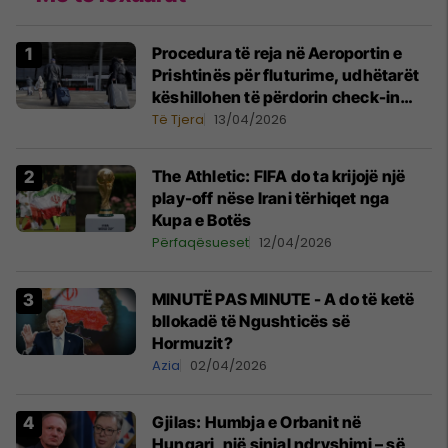
Procedura të reja në Aeroportin e
Prishtinës për fluturime, udhëtarët
këshillohen të përdorin check-in
online
Të Tjera
13/04/2026
The Athletic: FIFA do ta krijojë një
play-off nëse Irani tërhiqet nga
Kupa e Botës
Përfaqësueset
12/04/2026
MINUTË PAS MINUTE - A do të ketë
bllokadë të Ngushticës së
Hormuzit?
Azia
02/04/2026
Gjilas: Humbja e Orbanit në
Hungari, një sinjal ndryshimi – së