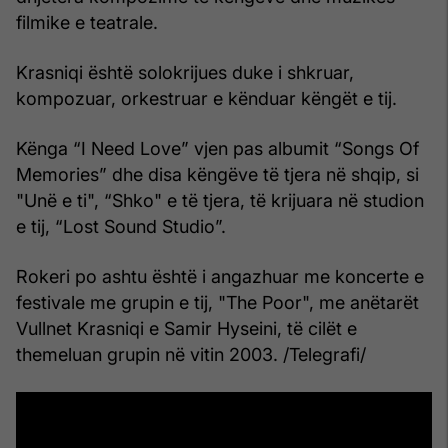
filmike e teatrale.
Krasniqi është solokrijues duke i shkruar,
kompozuar, orkestruar e kënduar këngët e tij.
Kënga “I Need Love” vjen pas albumit “Songs Of
Memories” dhe disa këngëve të tjera në shqip, si
"Unë e ti", “Shko" e të tjera, të krijuara në studion
e tij, “Lost Sound Studio”.
Rokeri po ashtu është i angazhuar me koncerte e
festivale me grupin e tij, "The Poor", me anëtarët
Vullnet Krasniqi e Samir Hyseini, të cilët e
themeluan grupin në vitin 2003. /Telegrafi/