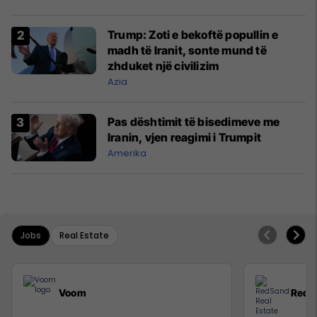
Trump: Zoti e bekoftë popullin e
madh të Iranit, sonte mund të
zhduket një civilizim
Azia
Pas dështimit të bisedimeve me
Iranin, vjen reagimi i Trumpit
Amerika
Jobs
Real Estate
Voom
RedS