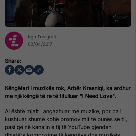
Nga
Telegrafi
02/04/2017
Këngëtari i muzikës rok, Arbër Krasniqi, ka ardhur
me një këngë të re të titulluar "I Need Love".
Ai është mjaft i angazhuar me muzike, por pa i
kushtuar shumë kohë promovimit të punës së tij,
pasi që në kanalin e tij të YouTube gjenden
dhjetëra kompozime të këngëve dhe muzikës