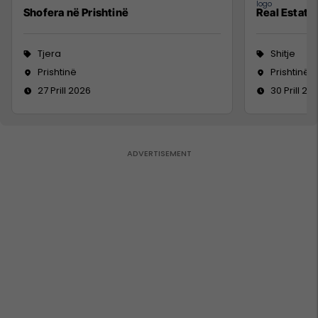
Shofera në Prishtinë
Real Estate
Tjera
Shitje
Prishtinë
Prishtinë
27 Prill 2026
30 Prill 20