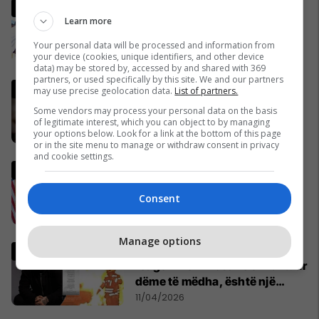
Pse Fidel Castro gjithmonë
Learn more
mbante dy orë të markës
Rolex? (Foto)
Your personal data will be processed and information from
29/11/2016
your device (cookies, unique identifiers, and other device
data) may be stored by, accessed by and shared with 369
partners, or used specifically by this site. We and our partners
Lideri i Iranit thyen heshtjen,
may use precise geolocation data.
List of partners.
lëshon një deklaratë të rrallë
Some vendors may process your personal data on the basis
publike
of legitimate interest, which you can object to by managing
your options below. Look for a link at the bottom of this page
06/04/2026
or in the site menu to manage or withdraw consent in privacy
and cookie settings.
Ish-zyrtari amerikan, Kent:
SHBA-ja do të largohet nga
Consent
NATO dhe do ta mbështet
Izraelin në një luftë të
09/04/2026
mundshme me Turqinë në Siri
Manage options
Ia djegin veturat në Zvicër,
reagon Mozzik: Janë shkaktuar
dëme të mëdha, është një
bandë nga Franca
11/04/2026