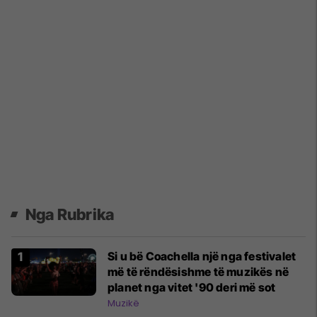
Nga Rubrika
Si u bë Coachella një nga festivalet
më të rëndësishme të muzikës në
planet nga vitet '90 deri më sot
Muzikë