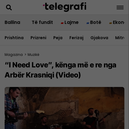
Ballina
Të fundit
Lajme
Botë
Ekono
Prishtina
Prizreni
Peja
Ferizaj
Gjakova
Mitrov
Magazina
>
Muzikë
“I Need Love”, kënga më e re nga
Arbër Krasniqi (Video)