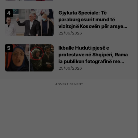
​Gjykata Speciale: Të
paraburgosurit mund të
vizitojnë Kosovën për arsye
humanitare
22/06/2026
Ikballe Huduti pjesë e
protestave në Shqipëri, Rama
ia publikon fotografinë me
Ahmadinejadin e Iranit
25/06/2026