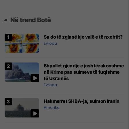
Në trend Botë
Sa do të zgjasë kjo valë e të nxehtit?
Evropa
Shpallet gjendje e jashtëzakonshme
në Krime pas sulmeve të fuqishme
të Ukrainës
Evropa
Hakmerret SHBA-ja, sulmon Iranin
Amerika