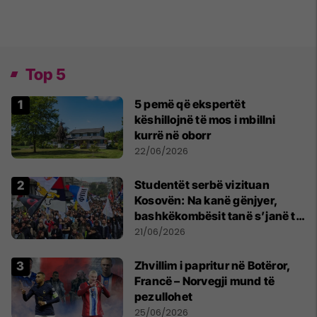
Top 5
5 pemë që ekspertët
këshillojnë të mos i mbillni
kurrë në oborr
22/06/2026
Studentët serbë vizituan
Kosovën: Na kanë gënjyer,
bashkëkombësit tanë s’janë të
shtypur
21/06/2026
Zhvillim i papritur në Botëror,
Francë – Norvegji mund të
pezullohet
25/06/2026