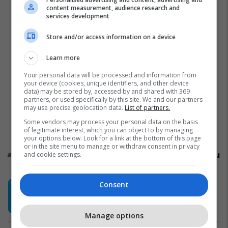
content measurement, audience research and
services development
Store and/or access information on a device
Learn more
Your personal data will be processed and information from
your device (cookies, unique identifiers, and other device
data) may be stored by, accessed by and shared with 369
partners, or used specifically by this site. We and our partners
may use precise geolocation data.
List of partners.
Some vendors may process your personal data on the basis
of legitimate interest, which you can object to by managing
your options below. Look for a link at the bottom of this page
or in the site menu to manage or withdraw consent in privacy
Promo
Reklamo këtu
and cookie settings.
"Ku metën akllat?" - Heb’s
Consent
paralajmëron diçka të re për verën
Heb's Kosova
Manage options