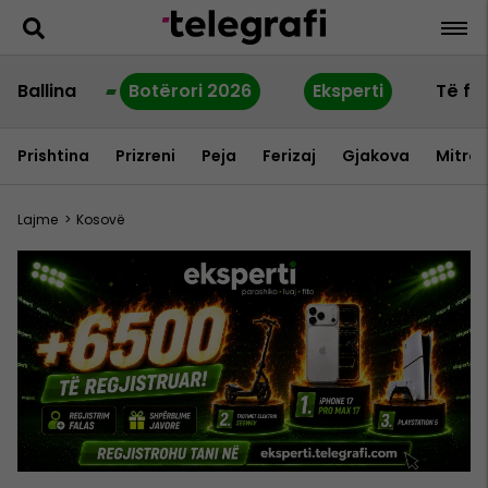
Ballina
Botërori 2026
Eksperti
Të fu
Prishtina
Prizreni
Peja
Ferizaj
Gjakova
Mitrov
Lajme
>
Kosovë