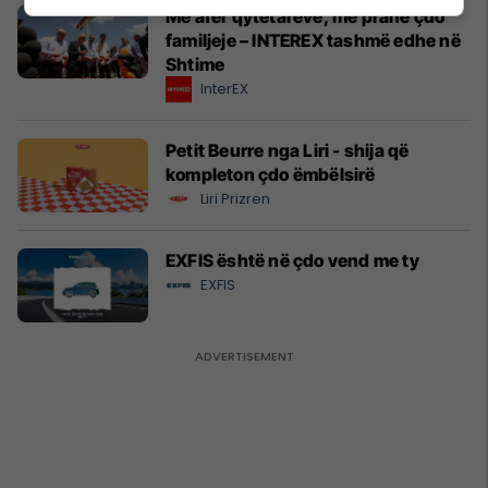
Më afër qytetarëve, më pranë çdo
familjeje – INTEREX tashmë edhe në
Shtime
InterEX
Petit Beurre nga Liri - shija që
kompleton çdo ëmbëlsirë
Liri Prizren
EXFIS është në çdo vend me ty
EXFIS