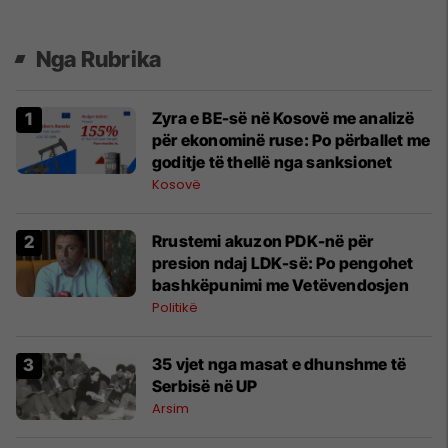
Nga Rubrika
Zyra e BE-së në Kosovë me analizë
për ekonominë ruse: Po përballet me
goditje të thellë nga sanksionet
Kosovë
Rrustemi akuzon PDK-në për
presion ndaj LDK-së: Po pengohet
bashkëpunimi me Vetëvendosjen
Politikë
​35 vjet nga masat e dhunshme të
Serbisë në UP
Arsim