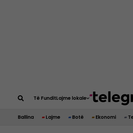
Të Fundit
Lajme lokale
Ballina
Lajme
Botë
Ekonomi
T