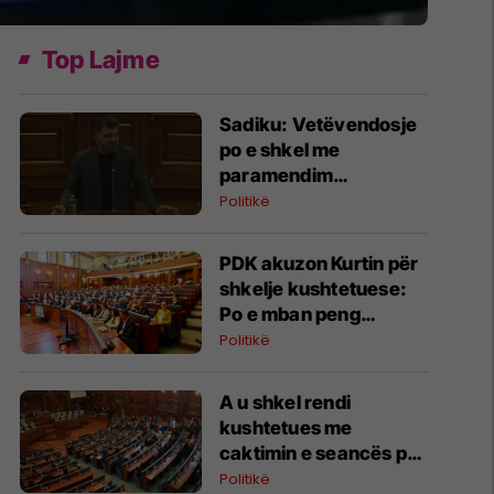
Top Lajme
Sadiku: Vetëvendosje
po e shkel me
paramendim
Kushtetutën
Politikë
PDK akuzon Kurtin për
shkelje kushtetuese:
Po e mban peng
konstituimin e Kuvendit
Politikë
A u shkel rendi
kushtetues me
caktimin e seancës për
të shtunën?
Politikë