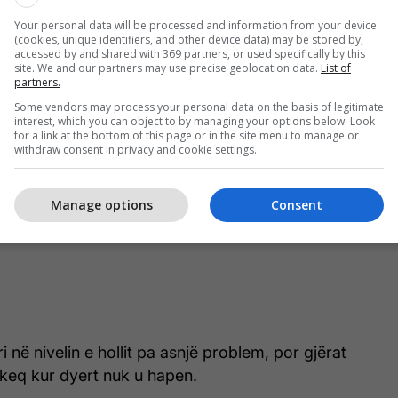
Your personal data will be processed and information from your device
(cookies, unique identifiers, and other device data) may be stored by,
accessed by and shared with 369 partners, or used specifically by this
site. We and our partners may use precise geolocation data.
List of
partners.
Some vendors may process your personal data on the basis of legitimate
interest, which you can object to by managing your options below. Look
for a link at the bottom of this page or in the site menu to manage or
withdraw consent in privacy and cookie settings.
Manage options
Consent
 në nivelin e hollit pa asnjë problem, por gjërat
ë keq kur dyert nuk u hapen.