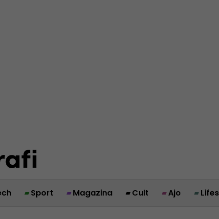
ech
Sport
Magazina
Cult
Ajo
Life