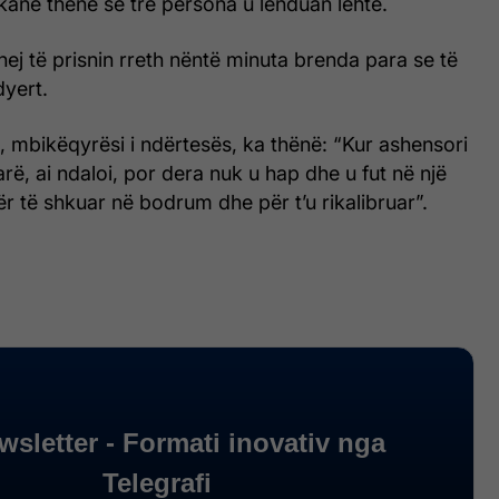
kanë thënë se tre persona u lënduan lehtë.
hej të prisnin rreth nëntë minuta brenda para se të
dyert.
 mbikëqyrësi i ndërtesës, ka thënë: “Kur ashensori
parë, ai ndaloi, por dera nuk u hap dhe u fut në një
 për të shkuar në bodrum dhe për t’u rikalibruar”.