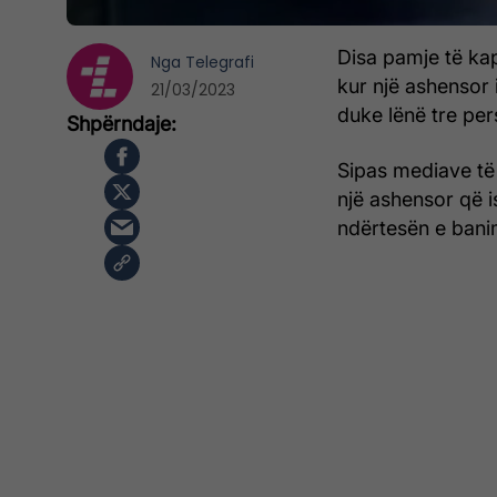
Disa pamje të ka
Nga
Telegrafi
kur një ashensor 
21/03/2023
duke lënë tre per
Sipas mediave të h
një ashensor që i
ndërtesën e bani