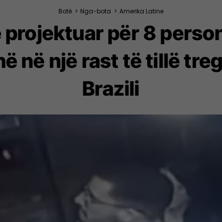
Botë
>
Nga-bota
>
Amerika Latine
 projektuar për 8 persona
 në një rast të tillë tr
Brazili