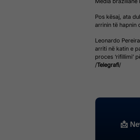
Media braziliane 
Pos kësaj, ata du
arrinin të hapnin 
Leonardo Pereira,
arriti në katin e 
proces ‘rifillimi’
/
Telegrafi
/