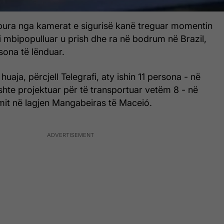
pura nga kamerat e sigurisë kanë treguar momentin
i mbipopulluar u prish dhe ra në bodrum në Brazil,
sona të lënduar.
uaja, përcjell Telegrafi, aty ishin 11 persona - në
shte projektuar për të transportuar vetëm 8 - në
mit në lagjen Mangabeiras të Maceió.