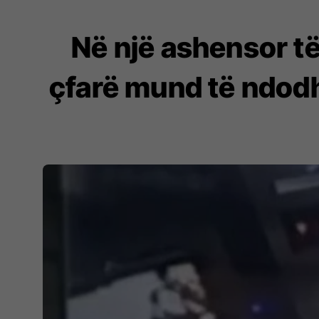
Në një ashensor të
çfarë mund të ndodhë