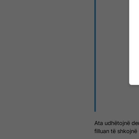
Ata udhëtojnë deri
filluan të shkojn