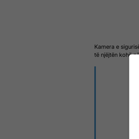
Kamera e sigurisë
të njëjtën kohë në