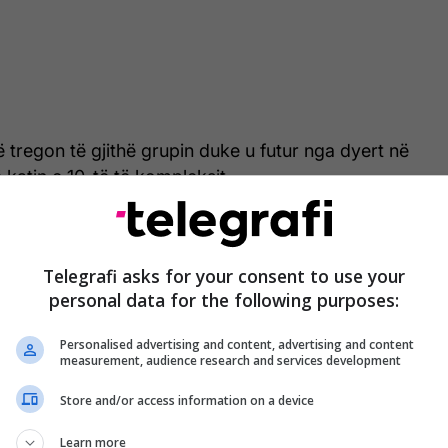
 tregon të gjithë grupin duke u futur nga dyert në
 katin e 10-të të kompleksit.
Telegrafi asks for your consent to use your
personal data for the following purposes:
Personalised advertising and content, advertising and content
measurement, audience research and services development
Store and/or access information on a device
Learn more