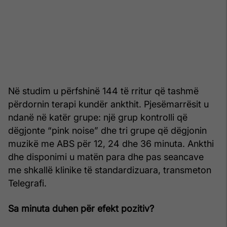
Në studim u përfshinë 144 të rritur që tashmë
përdornin terapi kundër ankthit. Pjesëmarrësit u
ndanë në katër grupe: një grup kontrolli që
dëgjonte “pink noise” dhe tri grupe që dëgjonin
muzikë me ABS për 12, 24 dhe 36 minuta. Ankthi
dhe disponimi u matën para dhe pas seancave
me shkallë klinike të standardizuara, transmeton
Telegrafi.
Sa minuta duhen për efekt pozitiv?