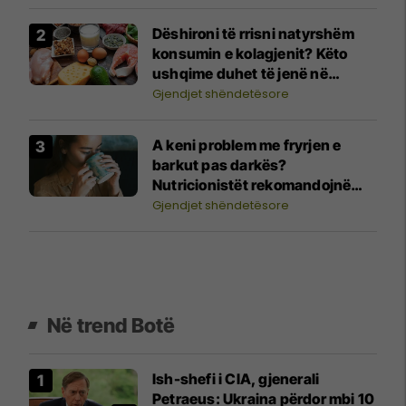
Dëshironi të rrisni natyrshëm
konsumin e kolagjenit? Këto
ushqime duhet të jenë në
menunë tuaj
Gjendjet shëndetësore
A keni problem me fryrjen e
barkut pas darkës?
Nutricionistët rekomandojnë
këtë pije
Gjendjet shëndetësore
Në trend Botë
Ish-shefi i CIA, gjenerali
Petraeus: Ukraina përdor mbi 10