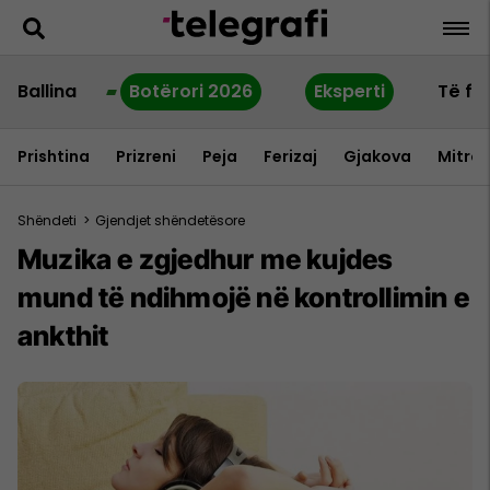
Ballina
Botërori 2026
Eksperti
Të fu
Prishtina
Prizreni
Peja
Ferizaj
Gjakova
Mitrov
Shëndeti
>
Gjendjet shëndetësore
Muzika e zgjedhur me kujdes
mund të ndihmojë në kontrollimin e
ankthit