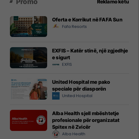
Promo
Reklamo këtu
Oferta e Korrikut në FAFA Sun
Fafa Resorts
EXFIS – Katër stinë, një zgjedhje
e sigurt
EXFIS
United Hospital me pako
speciale për diasporën
United Hospital
Alba Health sjell mbështetje
profesionale për organizatat
Spitex në Zvicër
Alba Health