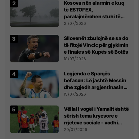
Kosova nën alarmin e kuq
të ESTOFEX,
paralajmërohen stuhi të
fuqishme me breshër dhe
21/07/2026
erëra të forta
Sllovenët zbulojnë se sa do
të fitojë Vincic për gjykimin
e finales së Kupës së Botës
18/07/2026
Legjenda e Spanjës
befason: Lë jashtë Messin
dhe zgjedh argjentinasin
më të mirë në botë
15/07/2026
Vëllai i vogël i Yamalit është
sërish tema kryesore e
rrjeteve sociale - vodhi
vëmendjen pas finales së
20/07/2026
Kupës së Botës