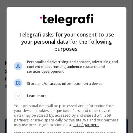
Telegrafi asks for your consent to use
your personal data for the following
purposes:
Personalised advertising and content, advertising and
Megjithatë, kjo qasje nuk i zëvendëson metodat
content measurement, audience research and
standarde të trajtimit. Ajo mund të përdoret si
services development
mbështetje shtesë, sidomos në momentet kur
Store and/or access information on a device
ankthi është më i theksuar.
/Telegrafi/
Learn more
Your personal data will be processed and information from
your device (cookies, unique identifiers, and other device
data) may be stored by, accessed by and shared with 369
partners, or used specifically by this site. We and our partners
may use precise geolocation data.
List of partners.