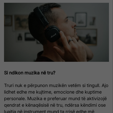
Si ndikon muzika në tru?
Truri nuk e përpunon muzikën vetëm si tingull. Ajo
lidhet edhe me kujtime, emocione dhe kuptime
personale. Muzika e preferuar mund të aktivizojë
qendrat e kënaqësisë në tru, ndërsa këndimi ose
luajtja në instrument mund ta rrisë edhe më