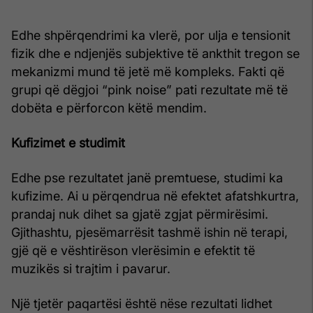
Edhe shpërqendrimi ka vlerë, por ulja e tensionit
fizik dhe e ndjenjës subjektive të ankthit tregon se
mekanizmi mund të jetë më kompleks. Fakti që
grupi që dëgjoi “pink noise” pati rezultate më të
dobëta e përforcon këtë mendim.
Kufizimet e studimit
Edhe pse rezultatet janë premtuese, studimi ka
kufizime. Ai u përqendrua në efektet afatshkurtra,
prandaj nuk dihet sa gjatë zgjat përmirësimi.
Gjithashtu, pjesëmarrësit tashmë ishin në terapi,
gjë që e vështirëson vlerësimin e efektit të
muzikës si trajtim i pavarur.
Një tjetër paqartësi është nëse rezultati lidhet