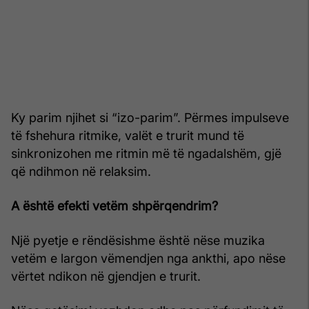
Ky parim njihet si “izo-parim”. Përmes impulseve
të fshehura ritmike, valët e trurit mund të
sinkronizohen me ritmin më të ngadalshëm, gjë
që ndihmon në relaksim.
A është efekti vetëm shpërqendrim?
Një pyetje e rëndësishme është nëse muzika
vetëm e largon vëmendjen nga ankthi, apo nëse
vërtet ndikon në gjendjen e trurit.