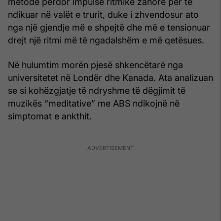
metodë përdor impulse ritmike zanore për të
ndikuar në valët e trurit, duke i zhvendosur ato
nga një gjendje më e shpejtë dhe më e tensionuar
drejt një ritmi më të ngadalshëm e më qetësues.
Në hulumtim morën pjesë shkencëtarë nga
universitetet në Londër dhe Kanada. Ata analizuan
se si kohëzgjatje të ndryshme të dëgjimit të
muzikës “meditative” me ABS ndikojnë në
simptomat e ankthit.