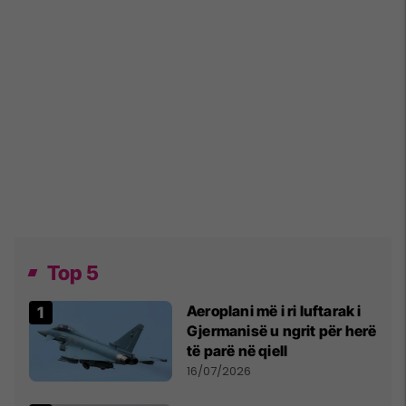
Top 5
Aeroplani më i ri luftarak i
Gjermanisë u ngrit për herë
të parë në qiell
16/07/2026