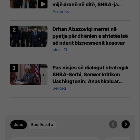
mijë dronë në ditë, SHBA-ja
mbetet shumë prapa në
Amerika
prodhim
Dritan Abazoviqi merret në
pyetje për dhënien e shtetësisë
së nderit biznesmenit kosovar
Mali i Zi
Pas nisjes së dialogut strategjik
SHBA-Serbi, Serwer kritikon
Uashingtonin: Anashkaluat
Banjskën, sulmin ndaj KFOR-it
Serbia
dhe rrëmbimin e Policëve të
Kosovës
Jobs
Real Estate