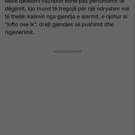
Nëse qetësimi vazhdon edhe pas përfundimit të
dëgjimit, kjo mund të tregojë për një ndryshim më
të thellë: kalimin nga gjendja e alarmit, e njohur si
“lufto ose ik”, drejt gjendjes së pushimit dhe
rigjenerimit.