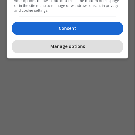
your options below. Look for a link at the bottom of this page
or in the site menu to manage or withdraw consent in privacy
and cookie settings.
Consent
Infeksionet Verore
Jodi
Manage options