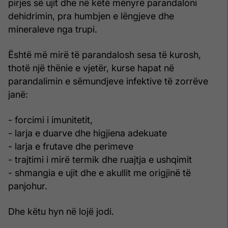
pirjes së ujit dhe në këtë mënyrë parandaloni
dehidrimin, pra humbjen e lëngjeve dhe
mineraleve nga trupi.
Është më mirë të parandalosh sesa të kurosh,
thotë një thënie e vjetër, kurse hapat në
parandalimin e sëmundjeve infektive të zorrëve
janë:
- forcimi i imunitetit,
- larja e duarve dhe higjiena adekuate
- larja e frutave dhe perimeve
- trajtimi i mirë termik dhe ruajtja e ushqimit
- shmangia e ujit dhe e akullit me origjinë të
panjohur.
Dhe këtu hyn në lojë jodi.