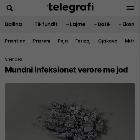
Ballina
Të fundit
Lajme
Botë
Ekono
Prishtina
Prizreni
Peja
Ferizaj
Gjakova
Mitrov
Shëndeti
Mundni infeksionet verore me jod