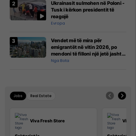
Ukrainasit sulmohen në Poloni -
Tusk i kërkon presidentit të
reagojë
Evropa
Vendet më të mira për
emigrantët në vitin 2026, po
mendoni të filloni një jetë jashtë
vendit?
Nga Bota
Jobs
Real Estate
Viva Fresh Store
Viva F