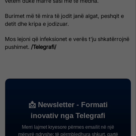
vetëm duke marrë sasi më të mëdha.
Burimet më të mira të jodit janë algat, peshqit e
detit dhe kripa e jodizuar.
Mos lejoni që infeksionet e verës t'ju shkatërrojnë
pushimet.
/Telegrafi/