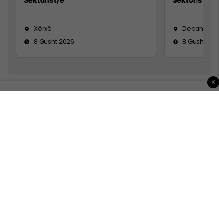
Sektorist/e
Sektorist/e
Xërxë
Deçan
8 Gusht 2026
8 Gusht 20
×