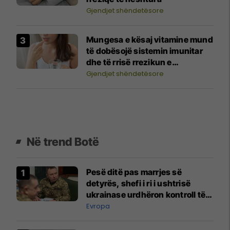
Gjendjet shëndetësore
Mungesa e kësaj vitamine mund
të dobësojë sistemin imunitar
dhe të rrisë rrezikun e
infeksioneve
Gjendjet shëndetësore
Në trend Botë
Pesë ditë pas marrjes së
detyrës, shefi i ri i ushtrisë
ukrainase urdhëron kontroll të
madh
Evropa