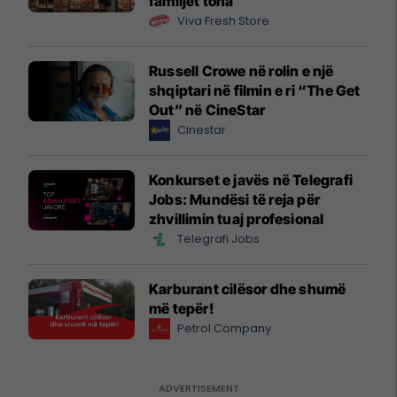
familjet tona
Viva Fresh Store
Russell Crowe në rolin e një
shqiptari në filmin e ri “The Get
Out” në CineStar
Cinestar
Konkurset e javës në Telegrafi
Jobs: Mundësi të reja për
zhvillimin tuaj profesional
Telegrafi Jobs
Karburant cilësor dhe shumë
më tepër!
Petrol Company