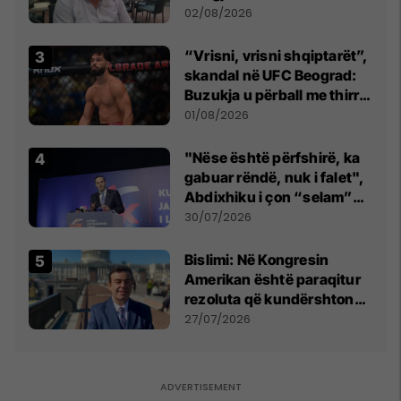
dikush e tradhtoi në
02/08/2026
Beograd
“Vrisni, vrisni shqiptarët”,
skandal në UFC Beograd:
Buzukja u përball me thirrje
anti-shqiptare nga
01/08/2026
tribunat
"Nëse është përfshirë, ka
gabuar rëndë, nuk i falet",
Abdixhiku i çon “selam”
Përparim Ramës
30/07/2026
Bislimi: Në Kongresin
Amerikan është paraqitur
rezoluta që kundërshton
mbajtjen e Asamblesë
27/07/2026
Parlamentare të OSBE-së
në Beograd