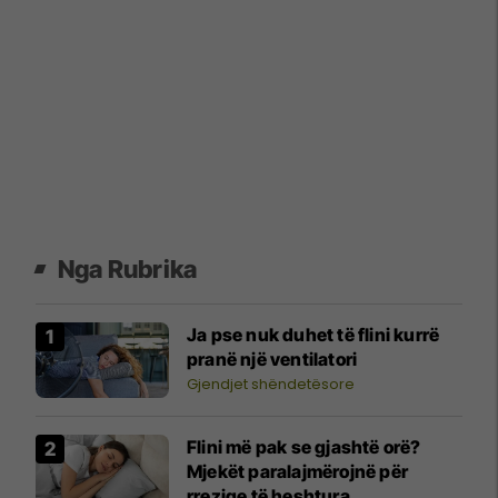
Nga Rubrika
Ja pse nuk duhet të flini kurrë
pranë një ventilatori
Gjendjet shëndetësore
Flini më pak se gjashtë orë?
Mjekët paralajmërojnë për
rreziqe të heshtura