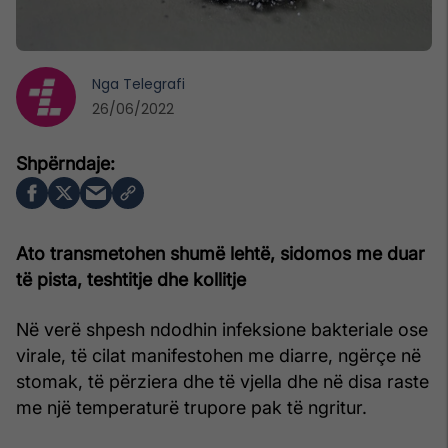
Nga
Telegrafi
26/06/2022
Ato transmetohen shumë lehtë, sidomos me duar
të pista, teshtitje dhe kollitje
Në verë shpesh ndodhin infeksione bakteriale ose
virale, të cilat manifestohen me diarre, ngërçe në
stomak, të përziera dhe të vjella dhe në disa raste
me një temperaturë trupore pak të ngritur.