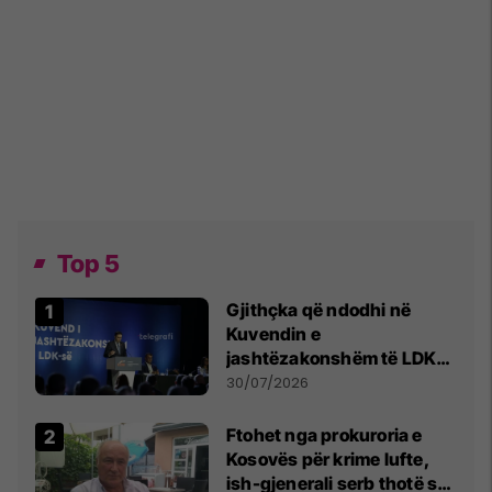
Top 5
Gjithçka që ndodhi në
Kuvendin e
jashtëzakonshëm të LDK-
së
30/07/2026
Ftohet nga prokuroria e
Kosovës për krime lufte,
ish-gjenerali serb thotë se