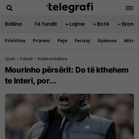
Ballina
Të fundit
Lajme
Botë
Ekono
Prishtina
Prizreni
Peja
Ferizaj
Gjakova
Mitrov
Sport
>
Futboll
>
Ndërkombëtare
Mourinho përsërit: Do të kthehem
te Interi, por...