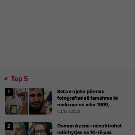
Top 5
Bota e njohu përmes
fotografisë së famshme të
realizuar në vitin 1999,
pensionohet Xajë Mustafa
02/06/2026
Osman Azemi i nënshtrohet
ndërhyrjes së 10-të pas