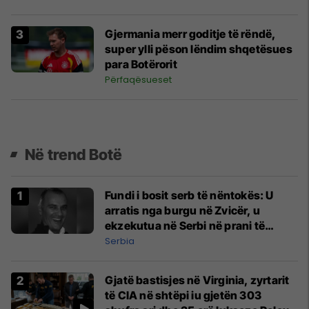
Gjermania merr goditje të rëndë,
super ylli pëson lëndim shqetësues
para Botërorit
Përfaqësueset
Në trend Botë
Fundi i bosit serb të nëntokës: U
arratis nga burgu në Zvicër, u
ekzekutua në Serbi në prani të
shefit të policisë
Serbia
Gjatë bastisjes në Virginia, zyrtarit
të CIA në shtëpi iu gjetën 303