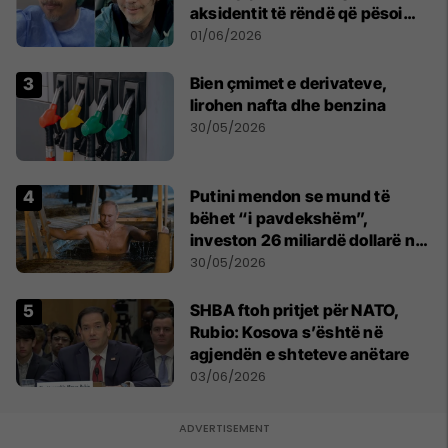
aksidentit të rëndë që pësoi
vitin e kaluar
01/06/2026
Bien çmimet e derivateve,
lirohen nafta dhe benzina
30/05/2026
Putini mendon se mund të
bëhet “i pavdekshëm”,
investon 26 miliardë dollarë në
'luftën kundër plakjes'
30/05/2026
SHBA ftoh pritjet për NATO,
Rubio: Kosova s’është në
agjendën e shteteve anëtare
03/06/2026