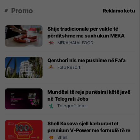
Promo
Reklamo këtu
Shije tradicionale për vakte të
përditshme me suxhukun MEKA
MEKA HALAL FOOD
Qershori nis me pushime në Fafa
Fafa Resort
Mundësi të reja punësimi këtë javë
në Telegrafi Jobs
Telegrafi Jobs
Shell Kosova sjell karburantet
premium V-Power me formulë të re
Shell