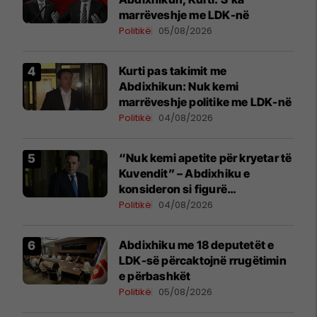
marrëveshje me LDK-në
Politikë
05/08/2026
Kurti pas takimit me
Abdixhikun: Nuk kemi
marrëveshje politike me LDK-në
Politikë
04/08/2026
“Nuk kemi apetite për kryetar të
Kuvendit” – Abdixhiku e
konsideron si figurë
ceremoniale
Politikë
04/08/2026
Abdixhiku me 18 deputetët e
LDK-së përcaktojnë rrugëtimin
e përbashkët
Politikë
05/08/2026