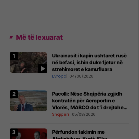
Më të lexuarat
Ukrainasit i kapin ushtarët rusë
në befasi, ishin duke fjetur në
strehimoret e kamufluara
Evropa
04/08/2026
Pacolli: Nëse Shqipëria zgjidh
kontratën për Aeroportin e
Vlorës, MABCO do t’i drejtohet
arbitrazhit ndërkombëtar
Shqipëri
05/08/2026
Përfundon takimin me
Abdixhikun, Kurti: S'ka