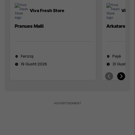
Viva Fresh Store
Viva F
Pranues Malli
Arkatare
Ferizaj
Pejë
19 Gusht 2026
31 Gusht 20