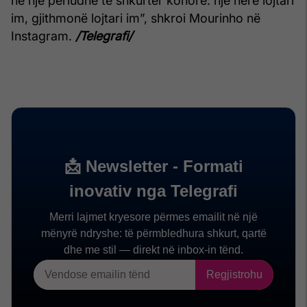
në një periudhë të shkurtër kohore: një herë lojtari
im, gjithmonë lojtari im”, shkroi Mourinho në
Instagram.
/Telegrafi/