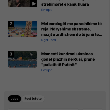
strehimoret e kamufluara
Evropa
Meteorologët me parashikime të
reja: Ndryshime ekstreme,
muajt e ardhshëm do të jenë të
pazakontë
Nga Bota
Momenti kur droni ukrainas
godet plazhin në Rusi, pranë
"pallatit të Putinit"
Evropa
Jobs
Real Estate