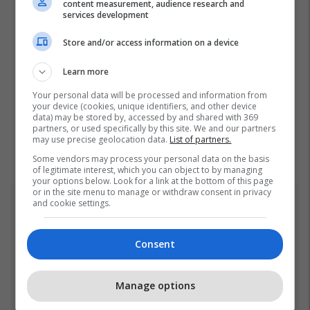
content measurement, audience research and
services development
Store and/or access information on a device
Learn more
Your personal data will be processed and information from
your device (cookies, unique identifiers, and other device
data) may be stored by, accessed by and shared with 369
partners, or used specifically by this site. We and our partners
may use precise geolocation data.
List of partners.
Some vendors may process your personal data on the basis
of legitimate interest, which you can object to by managing
your options below. Look for a link at the bottom of this page
or in the site menu to manage or withdraw consent in privacy
and cookie settings.
Top 5
Ftohet nga prokuroria e
Consent
Kosovës për krime lufte,
ish-gjenerali serb thotë se
dikush e tradhtoi në
02/08/2026
Manage options
Beograd