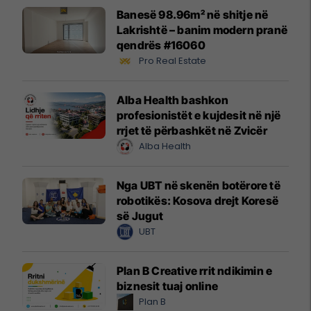
Banesë 98.96m² në shitje në
Lakrishtë – banim modern pranë
qendrës #16060
Pro Real Estate
Alba Health bashkon
profesionistët e kujdesit në një
rrjet të përbashkët në Zvicër
Alba Health
Nga UBT në skenën botërore të
robotikës: Kosova drejt Koresë
së Jugut
UBT
Plan B Creative rrit ndikimin e
biznesit tuaj online
Plan B