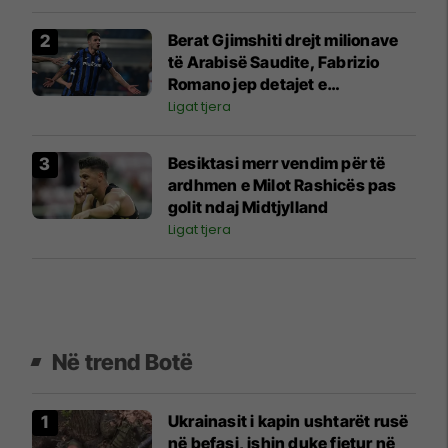
Berat Gjimshiti drejt milionave
të Arabisë Saudite, Fabrizio
Romano jep detajet e
transferimit
Ligat tjera
Besiktasi merr vendim për të
ardhmen e Milot Rashicës pas
golit ndaj Midtjylland
Ligat tjera
Në trend Botë
Ukrainasit i kapin ushtarët rusë
në befasi, ishin duke fjetur në