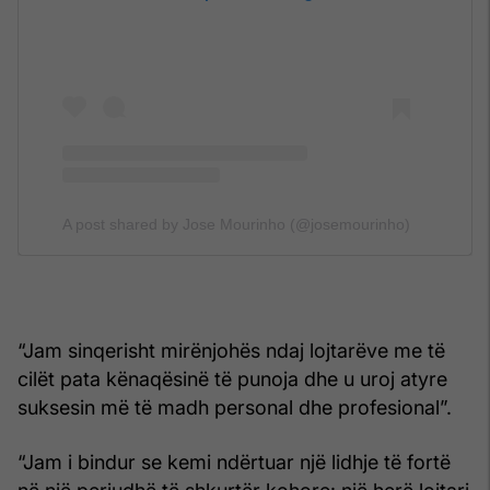
A post shared by Jose Mourinho (@josemourinho)
“Jam sinqerisht mirënjohës ndaj lojtarëve me të
cilët pata kënaqësinë të punoja dhe u uroj atyre
suksesin më të madh personal dhe profesional”.
“Jam i bindur se kemi ndërtuar një lidhje të fortë