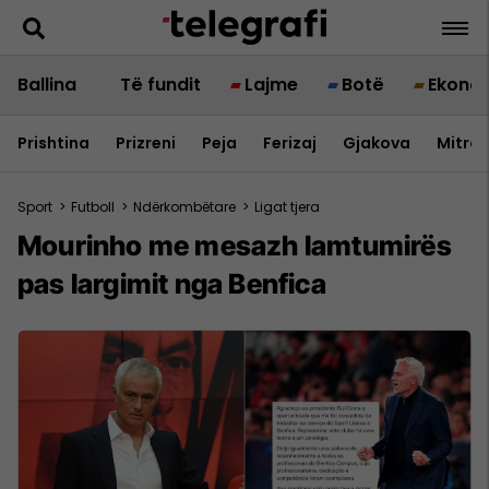
Ballina
Të fundit
Lajme
Botë
Ekono
Prishtina
Prizreni
Peja
Ferizaj
Gjakova
Mitrov
Sport
>
Futboll
>
Ndërkombëtare
>
Ligat tjera
Mourinho me mesazh lamtumirës
pas largimit nga Benfica