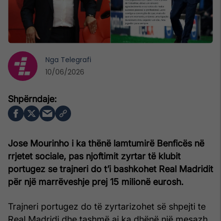
Nga
Telegrafi
10/06/2026
Jose Mourinho i ka thënë lamtumirë Benficës në
rrjetet sociale, pas njoftimit zyrtar të klubit
portugez se trajneri do t’i bashkohet Real Madridit
për një marrëveshje prej 15 milionë eurosh.
Trajneri portugez do të zyrtarizohet së shpejti te
Real Madridi dhe tashmë ai ka dhënë një mesazh