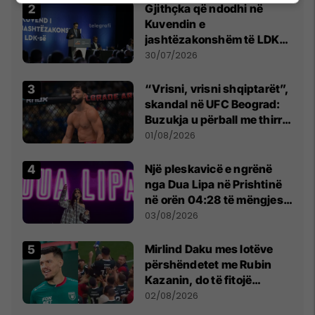
Gjithçka që ndodhi në
Kuvendin e
jashtëzakonshëm të LDK-
së
30/07/2026
“Vrisni, vrisni shqiptarët”,
skandal në UFC Beograd:
Buzukja u përball me thirrje
anti-shqiptare nga
01/08/2026
tribunat
Një pleskavicë e ngrënë
nga Dua Lipa në Prishtinë
në orën 04:28 të mëngjesit
- dhe bota digjitale serbe
03/08/2026
shpall gjendjen e luftës
Mirlind Daku mes lotëve
përshëndetet me Rubin
Kazanin, do të fitojë
miliona te Spartak Moska
02/08/2026