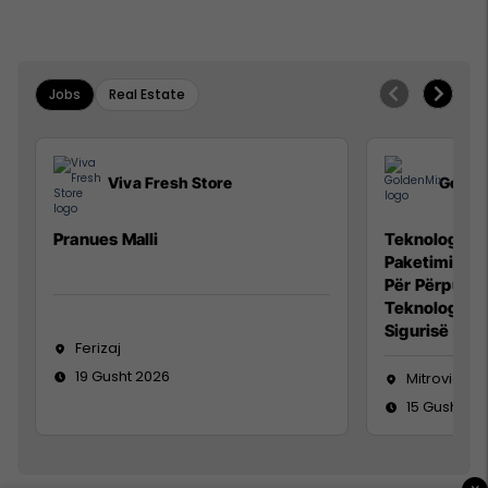
Jobs
Real Estate
Viva Fresh Store
Golde
Pranues Malli
Teknolog/e p
Paketimin e 
Për Përpunim
Teknolog/e 
Sigurisë së 
Ferizaj
19 Gusht 2026
Mitrovicë
15 Gusht 20