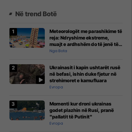
Në trend Botë
Meteorologët me parashikime të
reja: Ndryshime ekstreme,
muajt e ardhshëm do të jenë të
pazakontë
Nga Bota
Ukrainasit i kapin ushtarët rusë
në befasi, ishin duke fjetur në
strehimoret e kamufluara
Evropa
Momenti kur droni ukrainas
godet plazhin në Rusi, pranë
"pallatit të Putinit"
Evropa