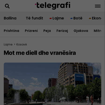
Ballina
Të fundit
Lajme
Botë
Ekono
Prishtina
Prizreni
Peja
Ferizaj
Gjakova
Mitrov
Lajme
>
Kosovë
Mot me diell dhe vranësira