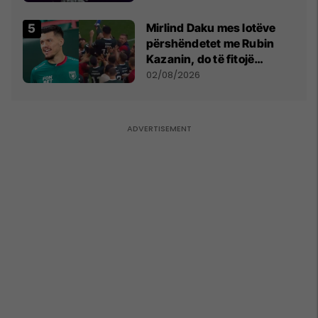
shpall gjendjen e luftës
Mirlind Daku mes lotëve
përshëndetet me Rubin
Kazanin, do të fitojë
miliona te Spartak Moska
02/08/2026