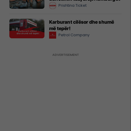
Prishtina Ticket
Karburant cilësor dhe shumë
më tepër!
Petrol Company