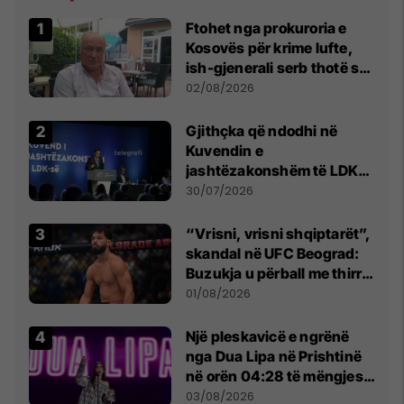
Ftohet nga prokuroria e
Kosovës për krime lufte,
ish-gjenerali serb thotë se
dikush e tradhtoi në
02/08/2026
Beograd
Gjithçka që ndodhi në
Kuvendin e
jashtëzakonshëm të LDK-
së
30/07/2026
“Vrisni, vrisni shqiptarët”,
skandal në UFC Beograd:
Buzukja u përball me thirrje
anti-shqiptare nga
01/08/2026
tribunat
Një pleskavicë e ngrënë
nga Dua Lipa në Prishtinë
në orën 04:28 të mëngjesit
- dhe bota digjitale serbe
03/08/2026