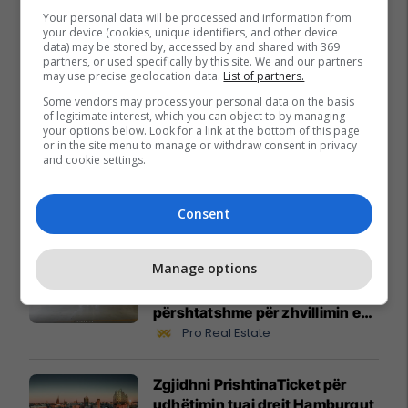
Your personal data will be processed and information from
your device (cookies, unique identifiers, and other device
data) may be stored by, accessed by and shared with 369
partners, or used specifically by this site. We and our partners
may use precise geolocation data.
List of partners.
Some vendors may process your personal data on the basis
Promo
Reklamo këtu
of legitimate interest, which you can object to by managing
your options below. Look for a link at the bottom of this page
or in the site menu to manage or withdraw consent in privacy
Nga UBT në skenën botërore të
and cookie settings.
robotikës: Kosova drejt Koresë
së Jugut
Consent
UBT
Manage options
Objekt 2475m² me qira në
Sllatinë të Madhe – hapësirë e
përshtatshme për zhvillimin e
biznesit #16068
Pro Real Estate
Zgjidhni PrishtinaTicket për
udhëtimin tuaj drejt Hamburgut