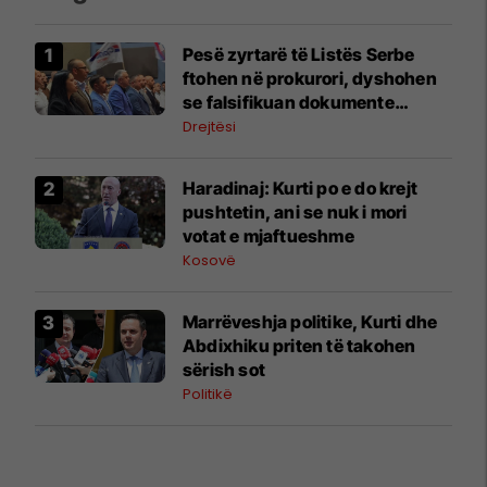
Pesë zyrtarë të Listës Serbe
ftohen në prokurori, dyshohen
se falsifikuan dokumente
komunale
Drejtësi
​Haradinaj: Kurti po e do krejt
pushtetin, ani se nuk i mori
votat e mjaftueshme
Kosovë
Marrëveshja politike, Kurti dhe
Abdixhiku priten të takohen
sërish sot
Politikë