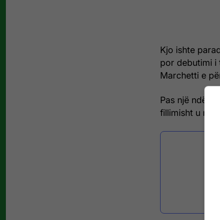
Kjo ishte paraq
por debutimi i
Marchetti e pë
Pas një ndërhy
fillimisht u n