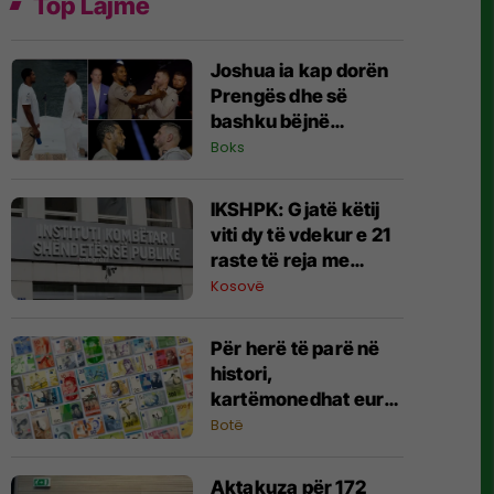
Top Lajme
Joshua ia kap dorën
Prengës dhe së
bashku bëjnë
shqiponjën
Boks
IKSHPK: Gjatë këtij
viti dy të vdekur e 21
raste të reja me
HIV/AIDS
Kosovë
Për herë të parë në
histori,
kartëmonedhat euro
po ndryshohen - këto
Botë
janë propozimet
Aktakuza për 172