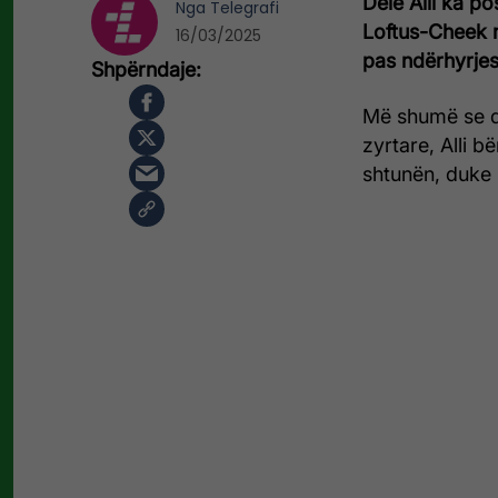
Dele Alli ka p
Nga
Telegrafi
Loftus-Cheek n
16/03/2025
pas ndërhyrjes
Më shumë se dy 
zyrtare, Alli b
shtunën, duke