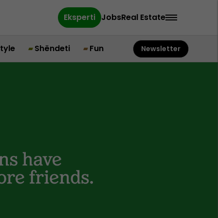
Eksperti
Jobs
Real Estate
style
Shëndeti
Fun
Newsletter