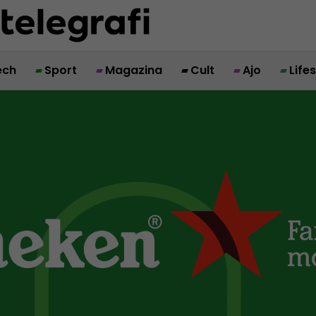
ech
Sport
Magazina
Cult
Ajo
Life