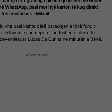
ostuar një fotografi nga biseda që kishte me Ruben
ë WhatsApp, pasi mori një karton të kuq direkt
 tek mesfushori i Milanit.
vite pasi kishte bërë paraqitjen e tij të fundit
ëri rikthimin e shumëpritur në fushën e blertë të
 zëvendësuar Lucas Da Cunha në minutën e 81-të.