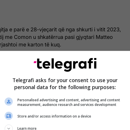
itja e parë e 28-vjeçarit që nga shkurti i vitit 2023,
 tij me Comon u shkatërrua pasi gjyqtari Matteo
rjashtoi me karton të kuq.
rje të ashpër që bëri ndaj Loftus-Cheek, Alli
dëshkua me karton të verdhë.
Telegrafi asks for your consent to use your
personal data for the following purposes:
Debutim që zgjati vetëm 10
Personalised advertising and content, advertising and content
minuta: Dele Alli mori karton të
measurement, audience research and services development
kuq, Walker iu lut gjyqtari mos
Store and/or access information on a device
ta ndëshkonte
Learn more