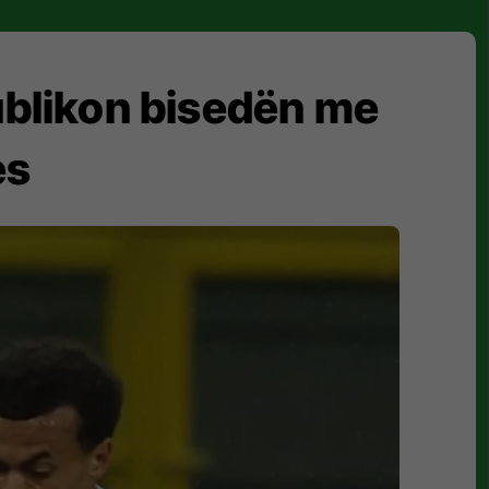
publikon bisedën me
es