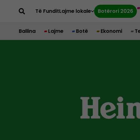
Të Fundit
Lajme lokale
Botërori 2026
Ballina
Lajme
Botë
Ekonomi
T