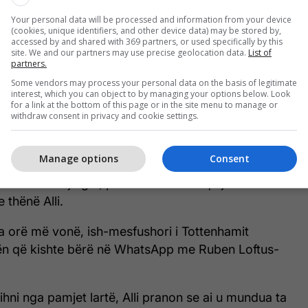
tti pas një rishikimi të aksionit në VAR e ndryshoi
Your personal data will be processed and information from your device
(cookies, unique identifiers, and other device data) may be stored by,
 pas vëmendjen e mori Kyle Walker, i cili u duk
accessed by and shared with 369 partners, or used specifically by this
j të tregonte mëshirë ndaj Allit.
site. We and our partners may use precise geolocation data.
List of
partners.
dielës, Alli reagoi pas kartonit të kuq ndaj Milanit
Some vendors may process your personal data on the basis of legitimate
interest, which you can object to by managing your options below. Look
imi në rrjetin e tij social Instagram.
for a link at the bottom of this page or in the site menu to manage or
withdraw consent in privacy and cookie settings.
Manage options
Consent
 rikthimin tim në një mënyrë pas këtyre dy viteve,
të ishte me një gol, por ndihem mirë që jam
e thënë Alli.
 orë më vonë, ish-mesfushori i Tottenhamit
dën që kishte bërë në WhatsApp me Ruben Loftus-
ihni nga pamjet lartë, Alli pranon se ai u mundua ta