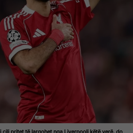
cili pritet të largohet nga Liverpooli këtë verë, do