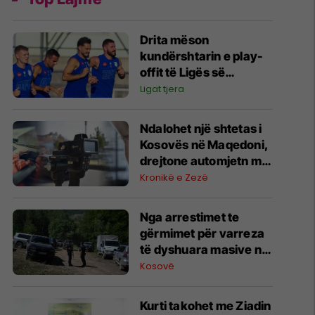
Drita mëson
kundërshtarin e play-
offit të Ligës së
Konferencës nëse e
Ligat tjera
tejkalon Tre Fiorin
Ndalohet një shtetas i
Kosovës në Maqedoni,
drejtone automjetn me
220 km/h
Kronikë e Zezë
Nga arrestimet te
gërmimet për varreza
të dyshuara masive në
Zubin Potok, çfarë
Kosovë
dihet deri më tani?
Kurti takohet me Ziadin