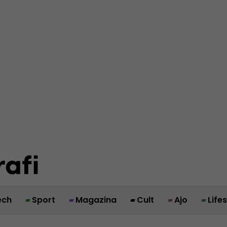
ech
Sport
Magazina
Cult
Ajo
Life