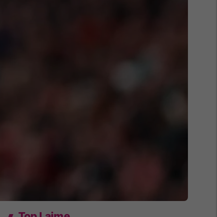
Top Lajme