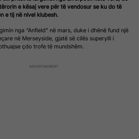
tërorin e kësaj vere për të vendosur se ku do të
 e tij në nivel klubesh.
argimin nga “Anfield” në mars, duke i dhënë fund një
çare në Merseyside, gjatë së cilës superylli i
 pothuajse çdo trofe të mundshëm.