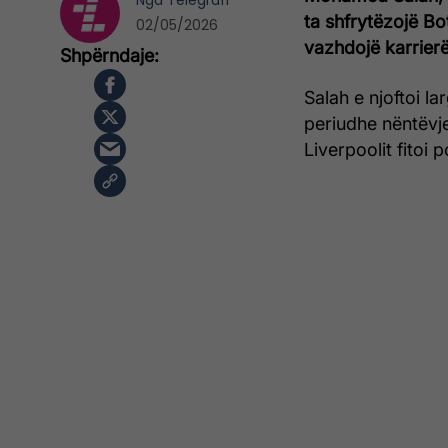
Nga
Telegrafi
ta shfrytëzojë Bo
02/05/2026
vazhdojë karrierën
Salah e njoftoi l
periudhe nëntëvje
Liverpoolit fitoi