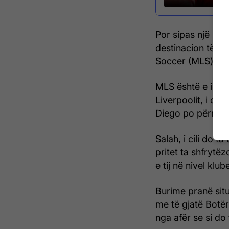
Por sipas një rap
destinacion të ri
Soccer (MLS) në 
MLS është e inter
Liverpoolit, i cil
Diego po përmend
Salah, i cili do t
pritet ta shfryt
e tij në nivel klub
Burime pranë situa
me të gjatë Botër
nga afër se si do 