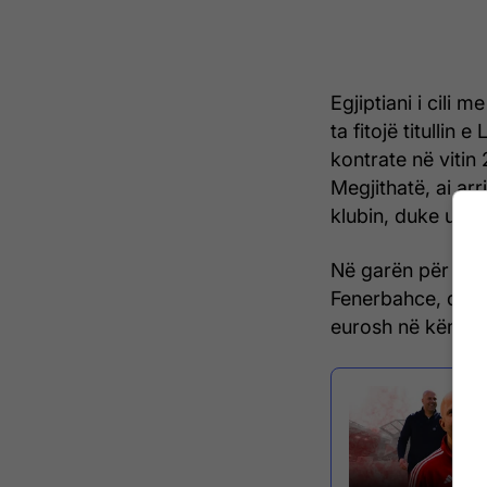
Egjiptiani i cili 
ta fitojë titullin
kontrate në vitin 
Megjithatë, ai ar
klubin, duke u bërë
Në garën për firm
Fenerbahce, që th
eurosh në këmbim