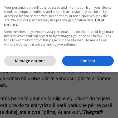
Your personal data will be processed and information from your device
(cookies, unique identifiers, and other device data) may be stored by,
accessed by and shared with 369 partners, or used specifically by this
ortimi të
TEAMtalk
, Salah do të shqyrtojë një
site. We and our partners may use precise geolocation data.
List of
 gjatë Botërorit të kësaj vere — Major League
partners.
Shtetet e Bashkuara.
Some vendors may process your personal data on the basis of legitimate
interest, which you can object to by managing your options below. Look
for a link at the bottom of this page or in the site menu to manage or
esuar ta sjellë në kampionatin e saj anësorin e
withdraw consent in privacy and cookie settings.
i u rendit i katërti në “Topin e Artë” 2025, ndërsa San
et si destinacioni më i mundshëm.
Manage options
Consent
a udhëheqë Egjiptin si kapiten në këtë turne veror,
ëzojë kohën në SHBA për të vendosur për të ardhmen
esh.
tës bëjnë të ditur se familja e egjiptianit do të jetë
orit dhe do ta shfrytëzojë këtë periudhë për të parë
të dukej jeta e tyre “përtej Atlantikut”./
Telegrafi
/