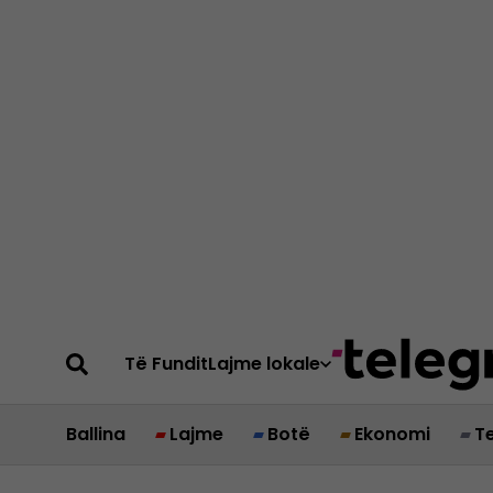
Të Fundit
Lajme lokale
Ballina
Lajme
Botë
Ekonomi
T