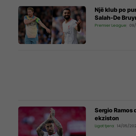
Një klub po pu
Salah-De Bruy
Premier League
09
Sergio Ramos d
ekziston
Ligat tjera
14/05/20