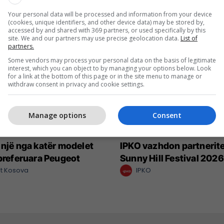
Your personal data will be processed and information from your device
(cookies, unique identifiers, and other device data) may be stored by,
accessed by and shared with 369 partners, or used specifically by this
site. We and our partners may use precise geolocation data.
List of
partners.
Some vendors may process your personal data on the basis of legitimate
interest, which you can object to by managing your options below. Look
for a link at the bottom of this page or in the site menu to manage or
withdraw consent in privacy and cookie settings.
Manage options
Consent
 një nga katër modelet
IPKO vazhdon partnerit
 preferuara Peugeot
Sunny Hill Festival 2026
t Kosova
IPKO