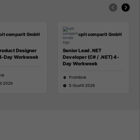
pit comparit GmbH
cpit comparit GmbH
Product Designer
Senior Lead .NET
 4-Day Workweek
Developer (C# / .NET) 4-
Day Workweek
inë
Prishtinë
t 2026
5 Gusht 2026