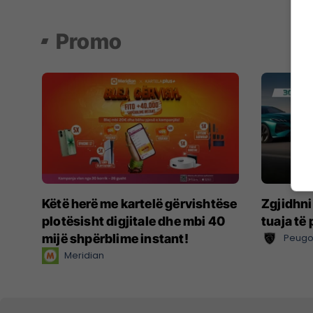
Promo
Këtë herë me kartelë gërvishtëse
Zgjidhni
plotësisht digjitale dhe mbi 40
tuaja të
mijë shpërblime instant!
Peugo
Meridian