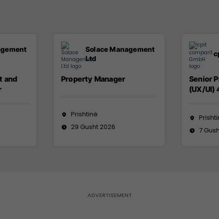
agement
Solace Management
c
Ltd
t and
Property Manager
Senior 
r
(UX/UI)
Prishtinë
Prisht
29 Gusht 2026
7 Gush