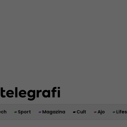
ech
Sport
Magazina
Cult
Ajo
Life