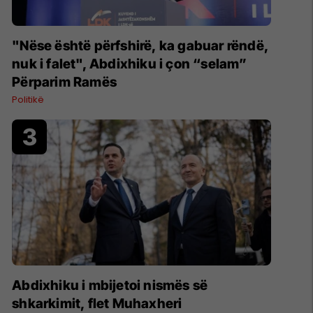
"Nëse është përfshirë, ka gabuar rëndë,
nuk i falet", Abdixhiku i çon “selam”
Përparim Ramës
Politikë
Abdixhiku i mbijetoi nismës së
shkarkimit, flet Muhaxheri