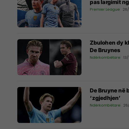
pas largimit ng
Premier League
26
Zbulohen dy kl
De Bruynes
Ndërkombëtare
13
De Bruyne në b
‘zgjedhjen’
Ndërkombëtare
26