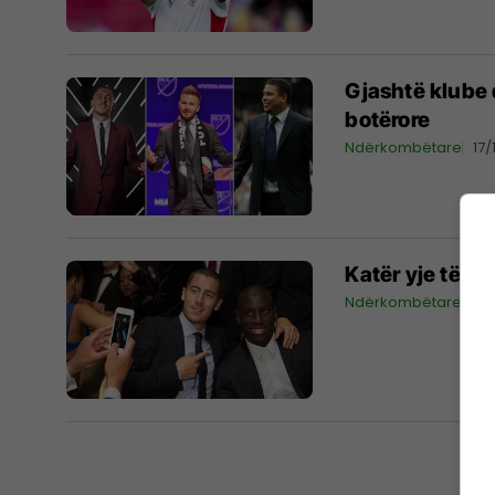
Gjashtë klube 
botërore
Ndërkombëtare
17/
Katër yje të fu
Ndërkombëtare
26