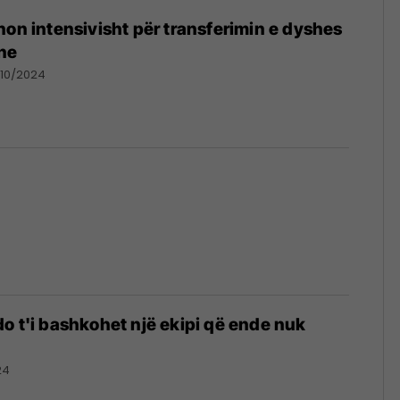
non intensivisht për transferimin e dyshes
ne
/10/2024
o t'i bashkohet një ekipi që ende nuk
24