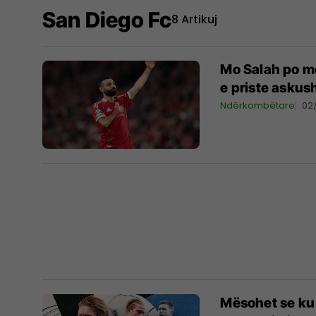
San Diego Fc
8 Artikuj
Mo Salah po me
e priste askus
Ndërkombëtare
02
Mësohet se ku 