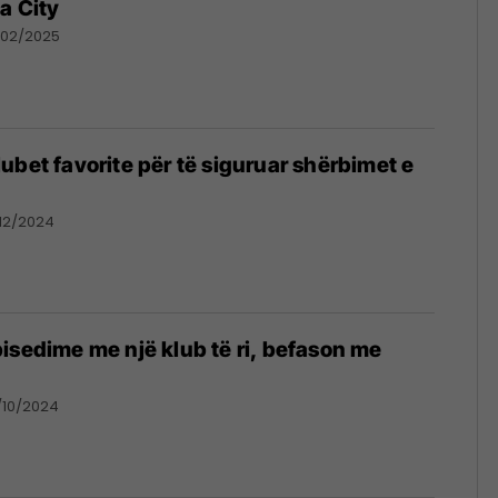
a City
/02/2025
ubet favorite për të siguruar shërbimet e
/12/2024
isedime me një klub të ri, befason me
/10/2024