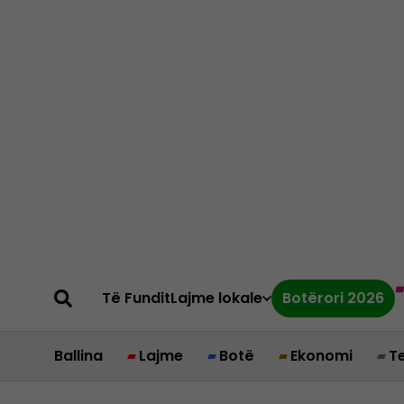
Të Fundit
Lajme lokale
Botërori 2026
Ballina
Lajme
Botë
Ekonomi
T