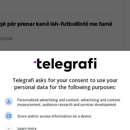
që për pronar kanë ish-futbollistë me famë
10/2018
tbollit blejnë së bashku një skuadër
Telegrafi asks for your consent to use your
/06/2017
personal data for the following purposes:
Personalised advertising and content, advertising and content
measurement, audience research and services development
Store and/or access information on a device
1
Learn more