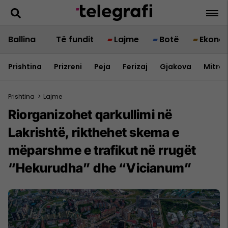
Ballina
Të fundit
Lajme
Botë
Ekono
Prishtina
Prizreni
Peja
Ferizaj
Gjakova
Mitrov
Prishtina
>
Lajme
Riorganizohet qarkullimi në
Lakrishtë, rikthehet skema e
mëparshme e trafikut në rrugët
“Hekurudha” dhe “Vicianum”