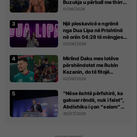
Buzukja u përball me thirrje
anti-shqiptare nga
01/08/2026
tribunat
Një pleskavicë e ngrënë
nga Dua Lipa në Prishtinë
në orën 04:28 të mëngjesit
- dhe bota digjitale serbe
03/08/2026
shpall gjendjen e luftës
Mirlind Daku mes lotëve
përshëndetet me Rubin
Kazanin, do të fitojë
miliona te Spartak Moska
02/08/2026
"Nëse është përfshirë, ka
gabuar rëndë, nuk i falet",
Abdixhiku i çon “selam”
Përparim Ramës
30/07/2026