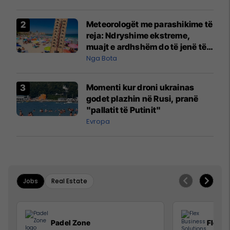
Meteorologët me parashikime të
reja: Ndryshime ekstreme,
muajt e ardhshëm do të jenë të
pazakontë
Nga Bota
Momenti kur droni ukrainas
godet plazhin në Rusi, pranë
"pallatit të Putinit"
Evropa
Jobs
Real Estate
Padel Zone
Flex B