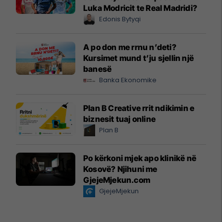
Luka Modricit te Real Madridi?
Edonis Bytyqi
A po don me rrnu n’deti?
Kursimet mund t’ju sjellin një
banesë
Banka Ekonomike
Plan B Creative rrit ndikimin e
biznesit tuaj online
Plan B
Po kërkoni mjek apo klinikë në
Kosovë? Njihuni me
GjejeMjekun.com
GjejeMjekun