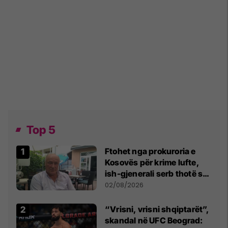
Top 5
Ftohet nga prokuroria e
Kosovës për krime lufte,
ish-gjenerali serb thotë se
dikush e tradhtoi në
02/08/2026
Beograd
“Vrisni, vrisni shqiptarët”,
skandal në UFC Beograd: