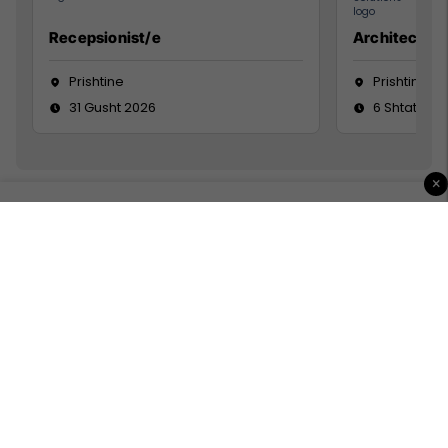
Recepsionist/e
Architect
Prishtine
Prishtinë
31 Gusht 2026
6 Shtator 2
×