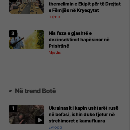
themelimin e Ekipit për të Drejtat
e Fëmijës në Kryeqytet
Lajme
Nis faza e gjashtë e
dezinsektimit hapësinor në
Prishtinë
Mjedis
Në trend Botë
Ukrainasit i kapin ushtarët rusë
në befasi, ishin duke fjetur në
strehimoret e kamufluara
Evropa