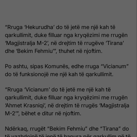
“Rruga ‘Hekurudha’ do të jetë me një kah të
qarkullimit, duke filluar nga kryqëzimi me rrugën
‘Magjistralja M-2’, në drejtim të rrugëve ‘Tirana’
dhe ‘Bekim Fehmiu’”, thuhet në njoftim.
Po ashtu, sipas Komunës, edhe rruga “Vicianum”
do të funksionojë me një kah të qarkullimit.
“Rruga ‘Vicianum’ do të jetë me një kah të
qarkullimit, duke filluar nga kryqëzimi me rrugën
‘Ahmet Krasniqi’, në drejtim të rrugës ‘Magjistralja
M-2’”, bëhet e ditur në njoftim.
Ndërkaq, rrugët “Bekim Fehmiu” dhe “Tirana” do
të vazhdojnë të jenë të hapura për qarkullim në të