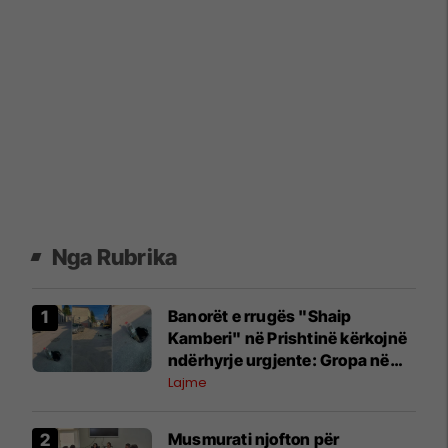
Nga Rubrika
Banorët e rrugës "Shaip
Kamberi" në Prishtinë kërkojnë
ndërhyrje urgjente: Gropa në
mes të rrugës po rrezikon
Lajme
qytetarët
Musmurati njofton për