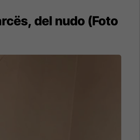
cës, del nudo (Foto