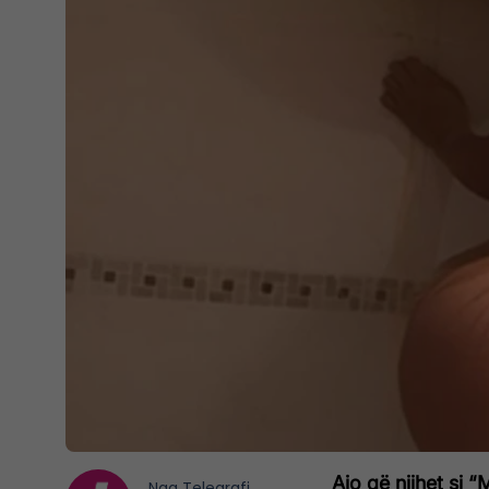
Ajo që njihet si
Nga
Telegrafi