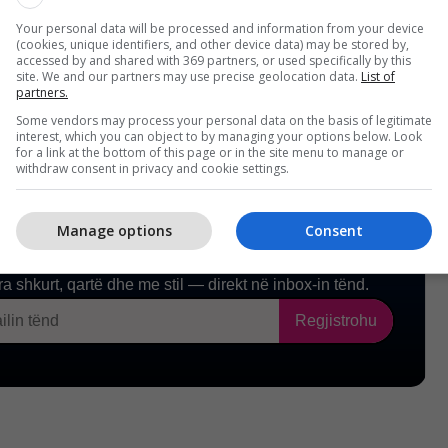
Your personal data will be processed and information from your device
(cookies, unique identifiers, and other device data) may be stored by,
accessed by and shared with 369 partners, or used specifically by this
site. We and our partners may use precise geolocation data.
List of
partners.
Some vendors may process your personal data on the basis of legitimate
interest, which you can object to by managing your options below. Look
for a link at the bottom of this page or in the site menu to manage or
withdraw consent in privacy and cookie settings.
Manage options
Consent