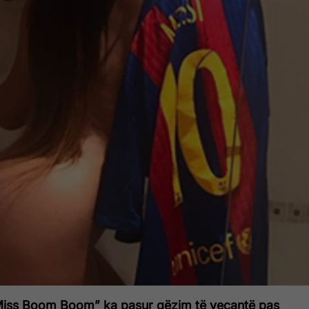
 “Miss Boom Boom” ka pasur gëzim të veçantë pas