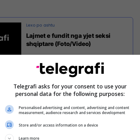
Lajmet e fundit nga yjet seksi
shqiptare (Foto/Video)
balon me numrin 6 dhe një fanellë të Barcës, teksa
 në pjesët intime të trupit të saj.
Telegrafi asks for your consent to use your
personal data for the following purposes:
ështu të provokojë lojtarët e Parisit, të cilëve nuk
ja e saj.
Personalised advertising and content, advertising and content
measurement, audience research and services development
të – lojtarëve të Barcelonës do t’u pëlqejë Suzy dhe
nuk është befasi nëse edhe e ka ftuar për takime
Store and/or access information on a device
/
Learn more