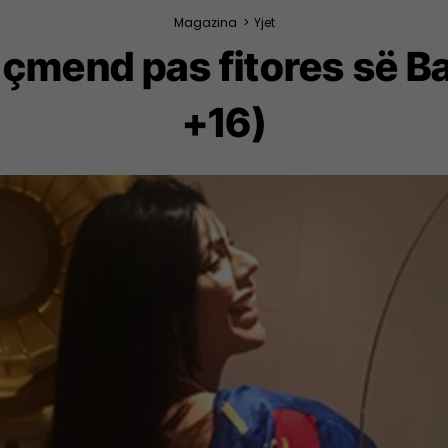
Magazina
>
Yjet
mend pas fitores së Bar
+16)