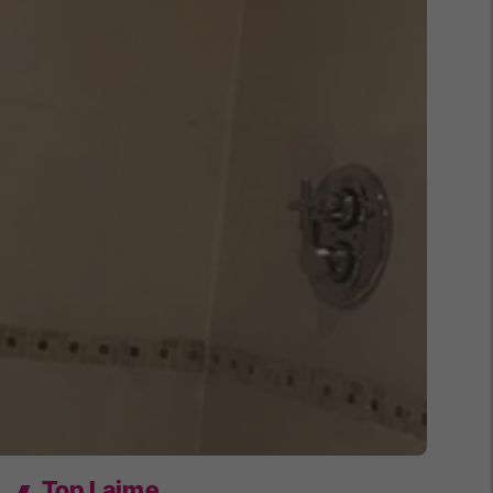
Top Lajme