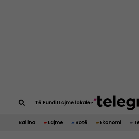
Të Fundit
Lajme lokale
Ballina
Lajme
Botë
Ekonomi
T