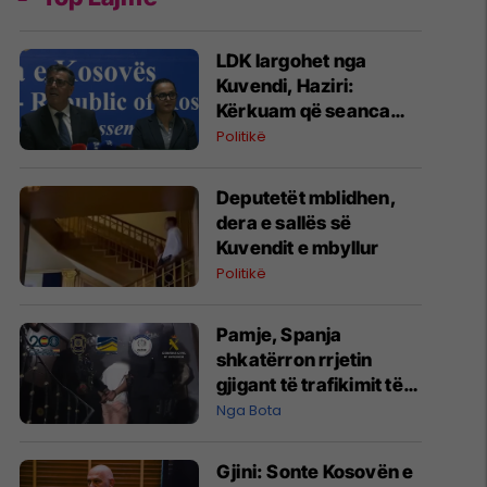
LDK largohet nga
Kuvendi, Haziri:
Kërkuam që seanca
konstituive të mbahet
Politikë
sonte
Deputetët mblidhen,
dera e sallës së
Kuvendit e mbyllur
Politikë
Pamje, Spanja
shkatërron rrjetin
gjigant të trafikimit të
emigrantëve dhe
Nga Bota
drogës në Mesdhe
Gjini: Sonte Kosovën e