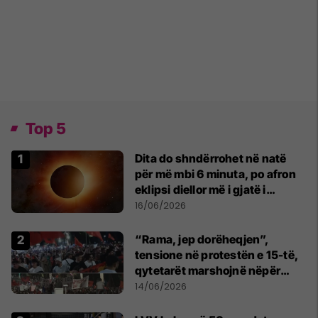
Top 5
Dita do shndërrohet në natë
për më mbi 6 minuta, po afron
eklipsi diellor më i gjatë i
shekullit të 21-të
16/06/2026
“Rama, jep dorëheqjen”,
tensione në protestën e 15-të,
qytetarët marshojnë nëpër
kryeqytet
14/06/2026