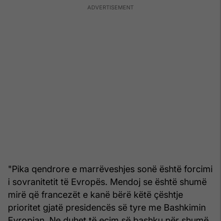
"Pika qendrore e marrëveshjes sonë është forcimi
i sovranitetit të Evropës. Mendoj se është shumë
mirë që francezët e kanë bërë këtë çështje
prioritet gjatë presidencës së tyre me Bashkimin
Evropian. Ne duhet të ecim së bashku për shumë