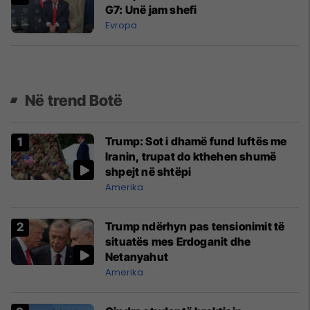
G7: Unë jam shefi
Evropa
Në trend Botë
Trump: Sot i dhamë fund luftës me
Iranin, trupat do kthehen shumë
shpejt në shtëpi
Amerika
Trump ndërhyn pas tensionimit të
situatës mes Erdoganit dhe
Netanyahut
Amerika