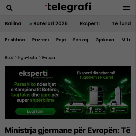
Ballina
Botërori 2026
Eksperti
Të fundit
Prishtina
Prizreni
Peja
Ferizaj
Gjakova
Mitrov
Botë
>
Nga-bota
>
Evropa
Ministrja gjermane për Evropën: Të