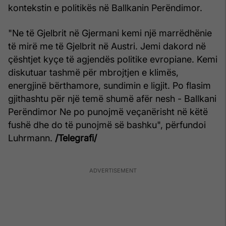
kontekstin e politikës në Ballkanin Perëndimor.
"Ne të Gjelbrit në Gjermani kemi një marrëdhënie
të mirë me të Gjelbrit në Austri. Jemi dakord në
çështjet kyçe të agjendës politike evropiane. Kemi
diskutuar tashmë për mbrojtjen e klimës,
energjinë bërthamore, sundimin e ligjit. Po flasim
gjithashtu për një temë shumë afër nesh - Ballkani
Perëndimor Ne po punojmë veçanërisht në këtë
fushë dhe do të punojmë së bashku", përfundoi
Luhrmann.
/Telegrafi/