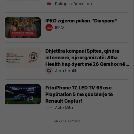
Dukagjini
Dukagjini Bookstore
IPKO zgjeron pakon “Diaspora”
IPKO
Dhjetëra kompani Spitex, qindra
infermierë, një organizatë: Alba
Health hap dyert më 26 Qershor në
Cyrih
Alba Health
Fito iPhone 17, LED TV 65 ose
PlayStation 5 me çdo blerje të
Renault Captur!
Auto Mita