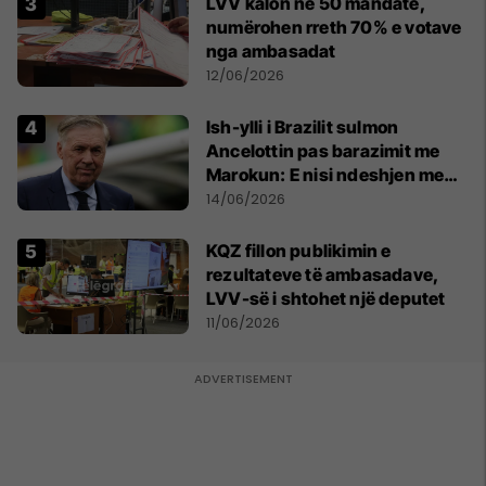
LVV kalon në 50 mandate,
numërohen rreth 70% e votave
nga ambasadat
12/06/2026
Ish-ylli i Brazilit sulmon
Ancelottin pas barazimit me
Marokun: E nisi ndeshjen me
formacionin e gabuar
14/06/2026
KQZ fillon publikimin e
rezultateve të ambasadave,
LVV-së i shtohet një deputet
11/06/2026