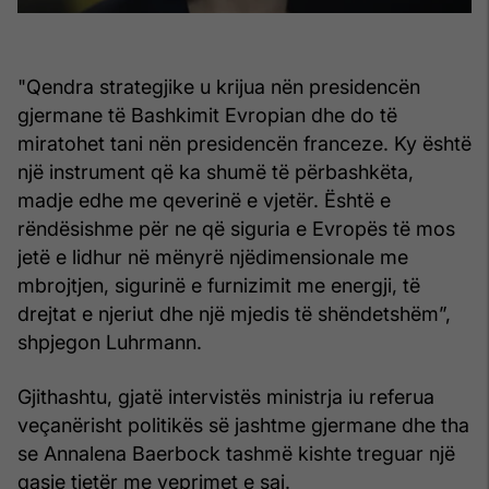
"Qendra strategjike u krijua nën presidencën
gjermane të Bashkimit Evropian dhe do të
miratohet tani nën presidencën franceze. Ky është
një instrument që ka shumë të përbashkëta,
madje edhe me qeverinë e vjetër. Është e
rëndësishme për ne që siguria e Evropës të mos
jetë e lidhur në mënyrë njëdimensionale me
mbrojtjen, sigurinë e furnizimit me energji, të
drejtat e njeriut dhe një mjedis të shëndetshëm”,
shpjegon Luhrmann.
Gjithashtu, gjatë intervistës ministrja iu referua
veçanërisht politikës së jashtme gjermane dhe tha
se Annalena Baerbock tashmë kishte treguar një
qasje tjetër me veprimet e saj.