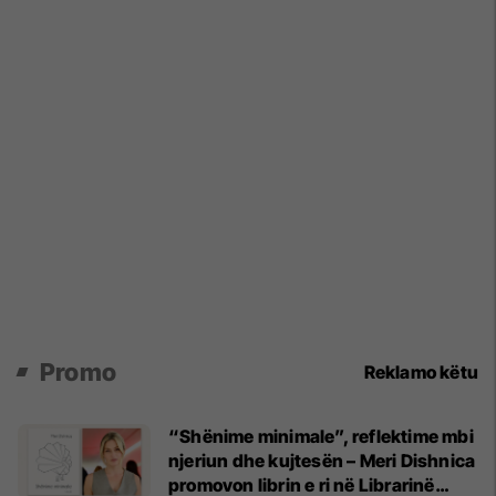
Promo
Reklamo këtu
“Shënime minimale”, reflektime mbi
njeriun dhe kujtesën – Meri Dishnica
promovon librin e ri në Librarinë