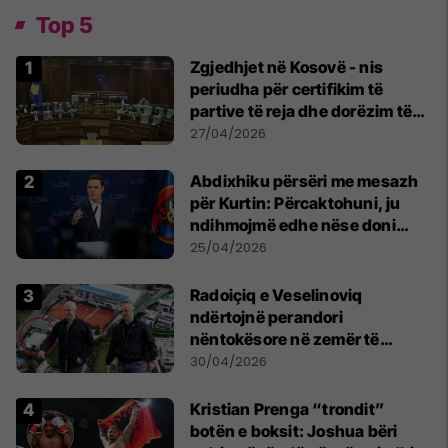
Top 5
Zgjedhjet në Kosovë - nis
periudha për certifikim të
partive të reja dhe dorëzim të
listës së kandidatëve për
27/04/2026
deputetë
Abdixhiku përsëri me mesazh
për Kurtin: Përcaktohuni, ju
ndihmojmë edhe nëse doni
marrëveshje me PDK-në
25/04/2026
Radoiçiq e Veselinoviq
ndërtojnë perandori
nëntokësore në zemër të
Beogradit, nën vilat e tyre
30/04/2026
dyshohet se po bëjnë bunkerë
Kristian Prenga “trondit”
botën e boksit: Joshua bëri