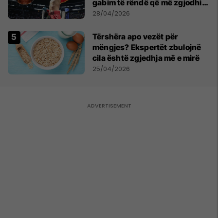
gabim të rëndë që më zgjodhi
mua si kundërshtar
28/04/2026
Tërshëra apo vezët për
mëngjes? Ekspertët zbulojnë
cila është zgjedhja më e mirë
25/04/2026