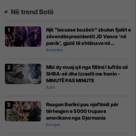
Në trend Botë
Një "lexuese buzësh" zbulon fjalët e
zëvendëspresidentit JD Vance 'në
panik', gjatë të shtënave në
Uashington DC
Amerika
Mbi dy muaj që nga fillimi i luftës së
SHBA-së dhe Izraelit me Iranin -
MINUTË PAS MINUTE
Azia
Reagon Berlini pas njoftimit për
tërheqjen e 5000 trupave
amerikane nga Gjermania
Evropa