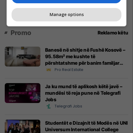
Manage options
Promo
Reklamo këtu
Banesë në shitje në Fushë Kosovë –
95.58m² me kushte të
përshtatshme për banim familjar
#14531
Pro Real Estate
Ja ku mund të aplikosh këtë javë –
mundësi të reja pune në Telegrafi
Jobs
Telegrafi Jobs
Studentët e Dizajnit të Modës në UNI
Universum International College