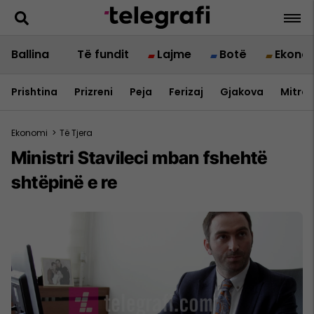
Ballina
Të fundit
Lajme
Botë
Ekono
Prishtina
Prizreni
Peja
Ferizaj
Gjakova
Mitrov
Ekonomi
>
Të Tjera
Ministri Stavileci mban fshehtë
shtëpinë e re