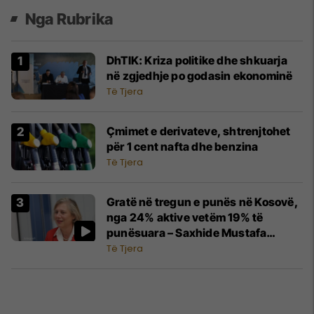
Nga Rubrika
DhTIK: Kriza politike dhe shkuarja
në zgjedhje po godasin ekonominë
Të Tjera
Çmimet e derivateve, shtrenjtohet
për 1 cent nafta dhe benzina
Të Tjera
Gratë në tregun e punës në Kosovë,
nga 24% aktive vetëm 19% të
punësuara – Saxhide Mustafa
kërkon veprime urgjente
Të Tjera