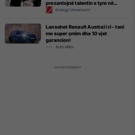
prezantojnë talentin e tyre në
Prishtina Fashion Night
Kolegji Universum
Lansohet Renault Austral i ri - tani
me super çmim dhe 10 vjet
garancion!
Auto Mita