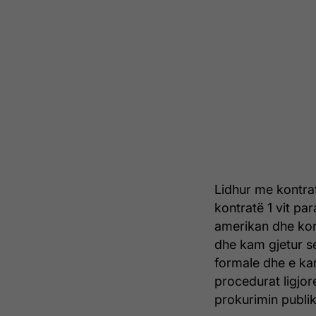
Lidhur me kontra
kontratë 1 vit par
amerikan dhe kon
dhe kam gjetur s
formale dhe e ka
procedurat ligjor
prokurimin publi