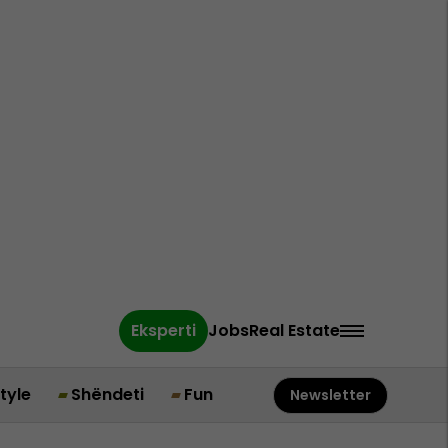
Eksperti
Jobs
Real Estate
style
Shëndeti
Fun
Newsletter