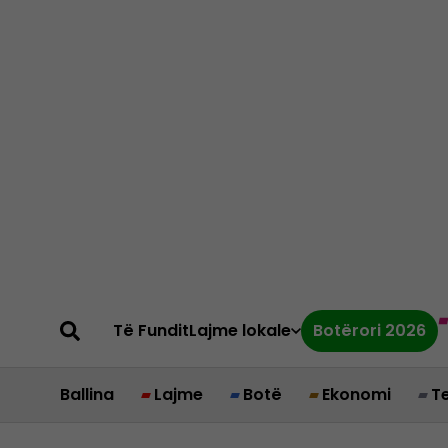
Të Fundit
Lajme lokale
Botërori 2026
Ballina
Lajme
Botë
Ekonomi
T