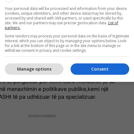
 kemi larguar tenderat nga Ministria.
Your personal data will be processed and information from your device
(cookies, unique identifiers, and other device data) may be stored by,
accessed by and shared with 369 partners, or used specifically by this
s të pareformuar. Jemi duke punuar që të
site. We and our partners may use precise geolocation data.
List of
 ne kemi nxënës dhe studentë me inteligjencë
partners.
niversitete publike dhe 25 institucione private janë
Some vendors may process your personal data on the basis of legitimate
interest, which you can object to by managing your options below. Look
por duhet të reformohen.
for a link at the bottom of this page or in the site menu to manage or
withdraw consent in privacy and cookie settings.
dyshime se është keqmnaxhuar dhe keqpërdorur
inistri i Arsimit premton për marrje te masave pas
Manage options
Consent
u publikuan dhe u përgjigj duke filluar se ministria
arë të përgatitur por kemi edhe menaxher jo sa
 në menaxhimin e politikave publike,kemi një
ASHt të pa udhëzuar të pa specializuar.