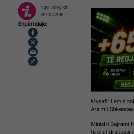
Nga
Telegrafi
25/05/2015
Mysafir i emisioni
Arsimit,Shkencës
Ministri Bajram
të cilat drejtuesi