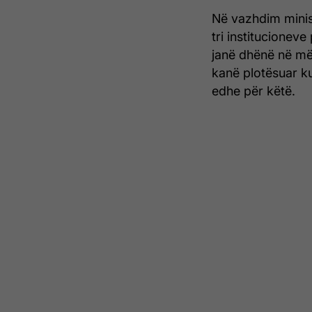
Në vazhdim minist
tri institucioneve
janë dhënë në mën
kanë plotësuar ku
edhe për këtë.