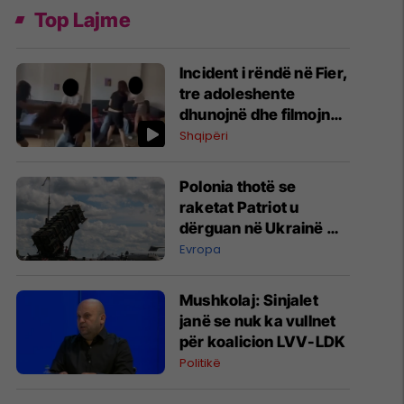
Top Lajme
Incident i rëndë në Fier,
tre adoleshente
dhunojnë dhe filmojnë
një bashkëmoshatare,
Shqipëri
policia nis hetimet
Polonia thotë se
raketat Patriot u
dërguan në Ukrainë me
kërkesë të NATO-s dhe
Evropa
ushtrisë amerikane
Mushkolaj: Sinjalet
janë se nuk ka vullnet
për koalicion LVV-LDK
Politikë