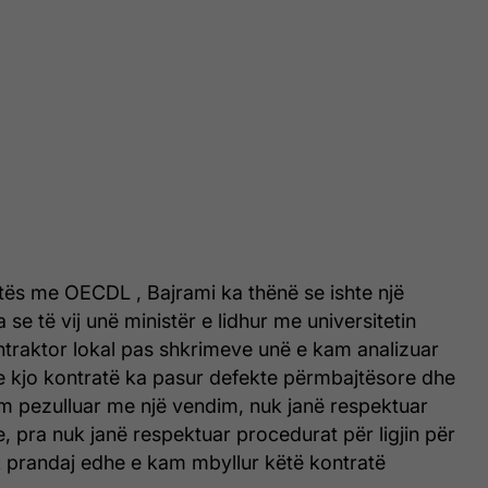
tës me OECDL , Bajrami ka thënë se ishte një
a se të vij unë ministër e lidhur me universitetin
traktor lokal pas shkrimeve unë e kam analizuar
e kjo kontratë ka pasur defekte përmbajtësore dhe
m pezulluar me një vendim, nuk janë respektuar
e, pra nuk janë respektuar procedurat për ligjin për
k prandaj edhe e kam mbyllur këtë kontratë