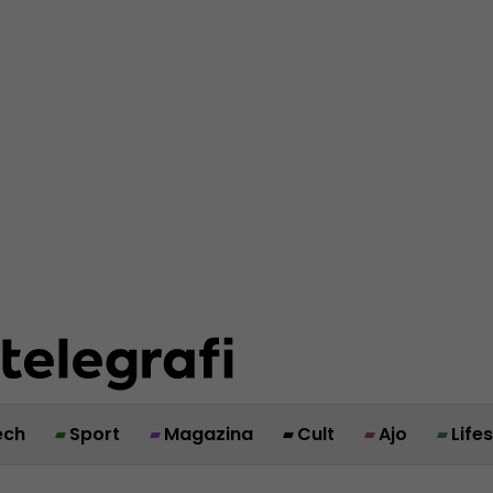
ech
Sport
Magazina
Cult
Ajo
Life