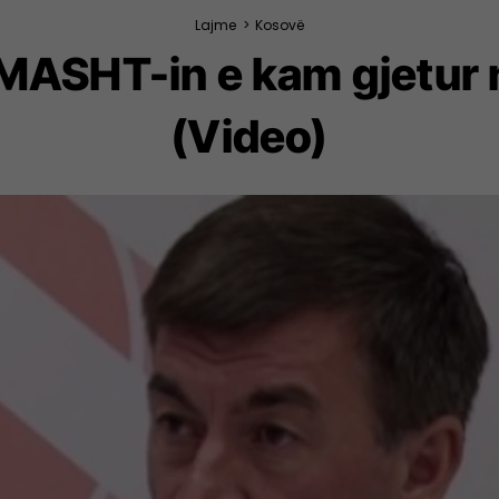
Lajme
>
Kosovë
 MASHT-in e kam gjetur 
(Video)