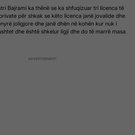
ri Bajrami ka thënë se ka shfuqizuar tri licenca të
 private për shkak se këto licenca janë jovalide dhe
yrë joligjore dhe janë dhën në kohën kur nuk i
shtet dhe është shkelur ligji dhe do të marrë masa