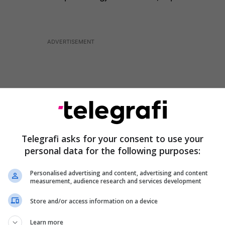
Telegrafi asks for your consent to use your
personal data for the following purposes:
Personalised advertising and content, advertising and content
measurement, audience research and services development
Store and/or access information on a device
mirë këtë Ministri edhe pse reformat do t’i bëj do të
 Kemi staf menaxherësh jo aq cilësorë”, tha Bajrami
Learn more