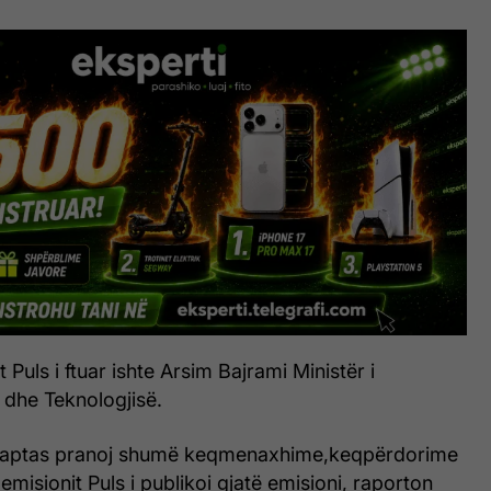
t Puls i ftuar ishte Arsim Bajrami Ministër i
 dhe Teknologjisë.
i haptas pranoj shumë keqmenaxhime,keqpërdorime
 i emisionit Puls i publikoi gjatë emisioni, raporton