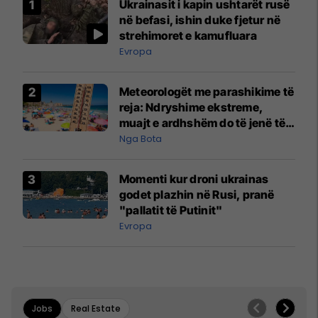
Ukrainasit i kapin ushtarët rusë
në befasi, ishin duke fjetur në
strehimoret e kamufluara
Evropa
Meteorologët me parashikime të
reja: Ndryshime ekstreme,
muajt e ardhshëm do të jenë të
pazakontë
Nga Bota
Momenti kur droni ukrainas
godet plazhin në Rusi, pranë
"pallatit të Putinit"
Evropa
Jobs
Real Estate