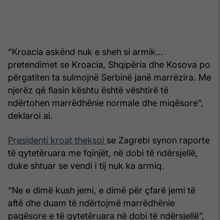
“Kroacia askënd nuk e sheh si armik…
pretendimet se Kroacia, Shqipëria dhe Kosova po
përgatiten ta sulmojnë Serbinë janë marrëzira. Me
njerëz që flasin kështu është vështirë të
ndërtohen marrëdhënie normale dhe miqësore”,
deklaroi ai.
Presidenti kroat theksoi
se Zagrebi synon raporte
të qytetëruara me fqinjët, në dobi të ndërsjellë,
duke shtuar se vendi i tij nuk ka armiq.
“Ne e dimë kush jemi, e dimë për çfarë jemi të
aftë dhe duam të ndërtojmë marrëdhënie
paqësore e të qytetëruara në dobi të ndërsjellë”,