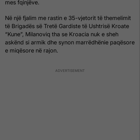
mes fqinjëve.
Në një fjalim me rastin e 35-vjetorit të themelimit
të Brigadës së Tretë Gardiste të Ushtrisë Kroate
“Kune”, Milanoviq tha se Kroacia nuk e sheh
askënd si armik dhe synon marrëdhënie paqësore
e miqësore në rajon.