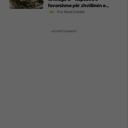
favorshme për zhvillimin e
biznesit #15796
Pro Real Estate