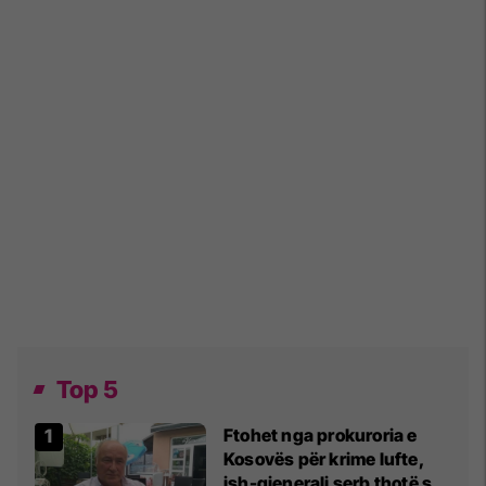
Top 5
Ftohet nga prokuroria e
Kosovës për krime lufte,
ish-gjenerali serb thotë se