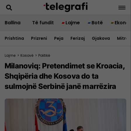
Ballina
Të fundit
Lajme
Botë
Ekono
Prishtina
Prizreni
Peja
Ferizaj
Gjakova
Mitrov
Lajme
>
Kosovë
>
Politikë
Milanoviq: Pretendimet se Kroacia,
Shqipëria dhe Kosova do ta
sulmojnë Serbinë janë marrëzira