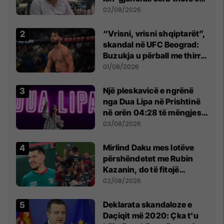
dikush e tradhtoi në
02/08/2026
Beograd
“Vrisni, vrisni shqiptarët”,
skandal në UFC Beograd:
Buzukja u përball me thirrje
anti-shqiptare nga
01/08/2026
tribunat
Një pleskavicë e ngrënë
nga Dua Lipa në Prishtinë
në orën 04:28 të mëngjesit
- dhe bota digjitale serbe
03/08/2026
shpall gjendjen e luftës
Mirlind Daku mes lotëve
përshëndetet me Rubin
Kazanin, do të fitojë
miliona te Spartak Moska
02/08/2026
​Deklarata skandaloze e
Daçiqit më 2020: Çka t'u