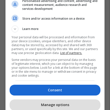
Personalised advertising and content, advertising and
content measurement, audience research and
services development
Store and/or access information on a device
Learn more
Your personal data will be processed and information from
your device (cookies, unique identifiers, and other device
data) may be stored by, accessed by and shared with 369
Serbia
Kosova
Kroacia
Shqipëria
partners, or used specifically by this site. We and our partners
Zoran Milanoviq
may use precise geolocation data.
List of partners.
Some vendors may process your personal data on the basis
of legitimate interest, which you can object to by managing
your options below. Look for a link at the bottom of this page
or in the site menu to manage or withdraw consent in privacy
and cookie settings.
Consent
Manage options