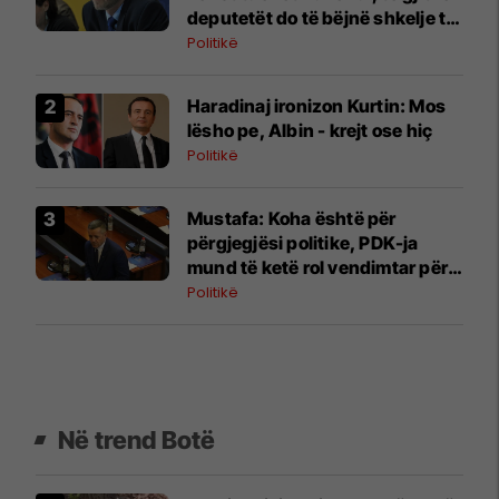
deputetët do të bëjnë shkelje të
rëndë kushtetuese
Politikë
Haradinaj ironizon Kurtin: Mos
lësho pe, Albin - krejt ose hiç
Politikë
Mustafa: Koha është për
përgjegjësi politike, PDK-ja
mund të ketë rol vendimtar për
qeverinë e re
Politikë
Në trend Botë