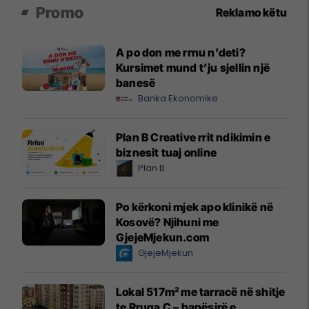
Promo
Reklamo këtu
A po don me rrnu n’deti?
Kursimet mund t’ju sjellin një
banesë
Banka Ekonomike
Plan B Creative rrit ndikimin e
biznesit tuaj online
Plan B
Po kërkoni mjek apo klinikë në
Kosovë? Njihuni me
GjejeMjekun.com
GjejeMjekun
Lokal 517m² me tarracë në shitje
te Rruga C – hapësirë e