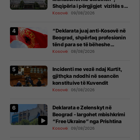
Shqipëria i përgjigjet vizitës së
Zelenskyt në Serbi
Kosovë
09/08/2026
“Deklarata juaj anti-Kosovë në
Beograd, shpërfaq profesionin
tënd para se të bëheshe
president”, OVL e UÇK-së i
Kosovë
08/08/2026
reagon Zelenskyt
Incidenti me vezë ndaj Kurtit,
gjithçka ndodhi në seancën
konstituive të Kuvendit
Kosovë
06/08/2026
Deklarata e Zelenskyt në
Beograd - largohet mbishkrimi
“Free Ukraine” nga Prishtina
Kosovë
09/08/2026