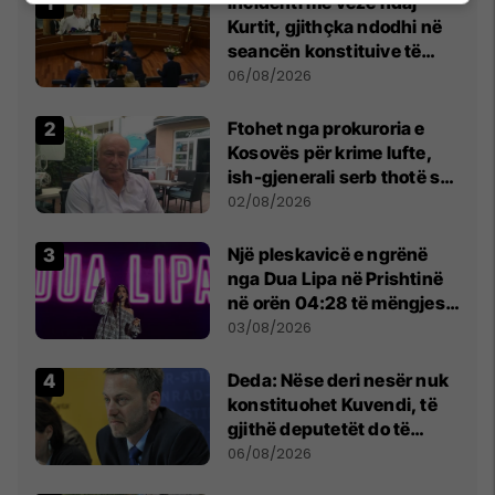
Incidenti me vezë ndaj
Kurtit, gjithçka ndodhi në
seancën konstituive të
Kuvendit
06/08/2026
Ftohet nga prokuroria e
Kosovës për krime lufte,
ish-gjenerali serb thotë se
dikush e tradhtoi në
02/08/2026
Beograd
Një pleskavicë e ngrënë
nga Dua Lipa në Prishtinë
në orën 04:28 të mëngjesit
- dhe bota digjitale serbe
03/08/2026
shpall gjendjen e luftës
Deda: Nëse deri nesër nuk
konstituohet Kuvendi, të
gjithë deputetët do të
bëjnë shkelje të rëndë
06/08/2026
kushtetuese