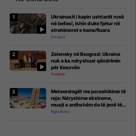
Ukrainasit i kapin ushtarët rusë
në befasi, ishin duke fjetur në
strehimoret e kamufluara
Evropa
Zelensky në Beograd: Ukraina
nuk e ka ndryshuar qëndrimin
për Kosovën
Politikë
Meteorologët me parashikime të
reja: Ndryshime ekstreme,
muajt e ardhshëm do të jenë të
pazakontë
Nga Bota