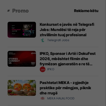
Promo
Reklamo këtu
Konkurset e javës në Telegrafi
Jobs: Mundësi të reja për
zhvillimin tuaj profesional
Telegrafi Jobs
IPKO, Sponsor i Artë i DokuFest
2026, mbështet filmin dhe
frymëzon gjeneratën e re të
krijuesve
IPKO
Pashtetat MEKA - zgjedhje
praktike për mëngjes, piknik
dhe rrugë
MEKA HALAL FOOD