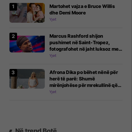
Martohet vajza e Bruce Willis
dhe Demi Moore
Yjet
Marcus Rashford shijon
pushimet në Saint-Tropez,
fotografohet në jaht luksoz me
gjashtë gra
Yjet
Afrona Dika po bëhet nënë për
herë të parë: Shumë
mirënjohëse për mrekullinë që
po rritet brenda meje
Yjet
Në trend Botë