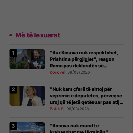
Më të lexuarat
"Kur Kosova nuk respektohet,
Prishtina përgjigjet", reagon
Rama pas deklaratës së
Zelenskyt në Beograd
Kosovë
09/08/2026
"Nuk kam çfarë të shtoj për
veprimin e deputetes, përveçse
uroj që të jetë qetësuar pas atij
momenti", reagon Kusari-Lila
Politikë
08/08/2026
"Kosova nuk mund të
krahasohet me Ukrainën",