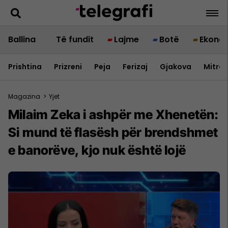
Ballina
Të fundit
Lajme
Botë
Ekono
Prishtina
Prizreni
Peja
Ferizaj
Gjakova
Mitrov
Magazina
>
Yjet
Milaim Zeka i ashpër me Xhenetën:
Si mund të flasësh për brendshmet
e banorëve, kjo nuk është lojë