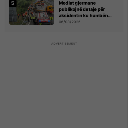
Mediat gjermane
publikojnë detaje për
aksidentin ku humbën
jetën tre mërgimtarë nga
06/08/2026
Komogllava e Ferizajt