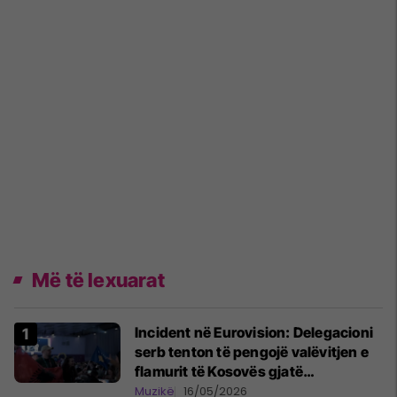
Më të lexuarat
Incident në Eurovision: Delegacioni
serb tenton të pengojë valëvitjen e
flamurit të Kosovës gjatë
performancës së Shqipërisë
Muzikë
16/05/2026