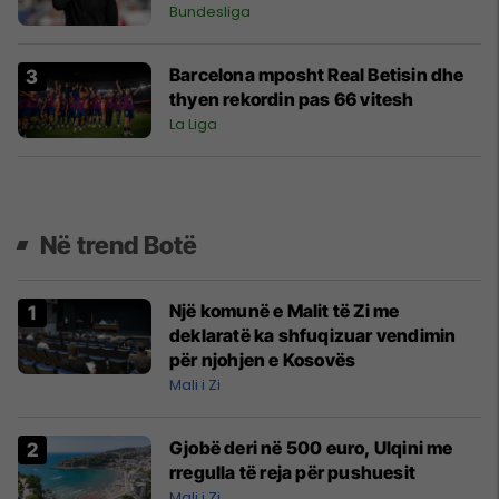
Bundesliga
Barcelona mposht Real Betisin dhe
thyen rekordin pas 66 vitesh
La Liga
Në trend Botë
Një komunë e Malit të Zi me
deklaratë ka shfuqizuar vendimin
për njohjen e Kosovës
Mali i Zi
Gjobë deri në 500 euro, Ulqini me
rregulla të reja për pushuesit
Mali i Zi