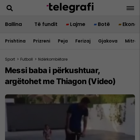
Ballina
Të fundit
Lajme
Botë
Ekono
Prishtina
Prizreni
Peja
Ferizaj
Gjakova
Mitrov
Sport
>
Futboll
>
Ndërkombëtare
Messi baba i përkushtuar,
argëtohet me Thiagon (Video)