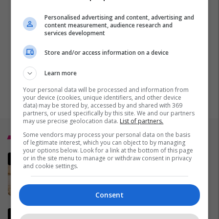
Personalised advertising and content, advertising and
content measurement, audience research and
services development
Store and/or access information on a device
Learn more
Your personal data will be processed and information from
your device (cookies, unique identifiers, and other device
data) may be stored by, accessed by and shared with 369
partners, or used specifically by this site. We and our partners
may use precise geolocation data.
List of partners.
Some vendors may process your personal data on the basis
Top 5
of legitimate interest, which you can object to by managing
your options below. Look for a link at the bottom of this page
Ditë historike në Stuttgart:
or in the site menu to manage or withdraw consent in privacy
and cookie settings.
Kryeministri i ri është me
origjinë nga Turqia, zonja e
parë një shqiptare nga
13/05/2026
Consent
Kanadaja
Rrahja në Skenderaj, reagon