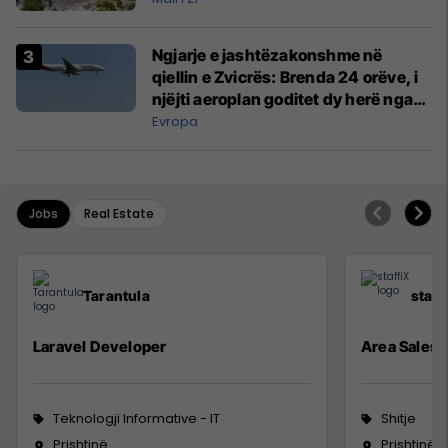
Ngjarje e jashtëzakonshme në
qiellin e Zvicrës: Brenda 24 orëve, i
njëjti aeroplan goditet dy herë nga
rrufeja
Evropa
Jobs
Real Estate
Tarantula
staff
Laravel Developer
Area Sales
Teknologji Informative - IT
Shitje
Prishtinë
Prishtinë