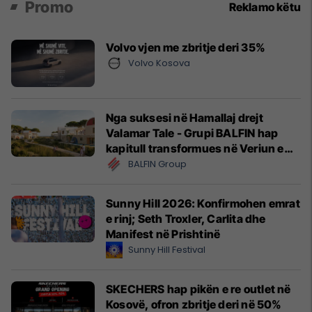
Promo
Reklamo këtu
Volvo vjen me zbritje deri 35%
Volvo Kosova
Nga suksesi në Hamallaj drejt
Valamar Tale - Grupi BALFIN hap
kapitull transformues në Veriun e
Shqipërisë
BALFIN Group
Sunny Hill 2026: Konfirmohen emrat
e rinj; Seth Troxler, Carlita dhe
Manifest në Prishtinë
Sunny Hill Festival
SKECHERS hap pikën e re outlet në
Kosovë, ofron zbritje deri në 50%