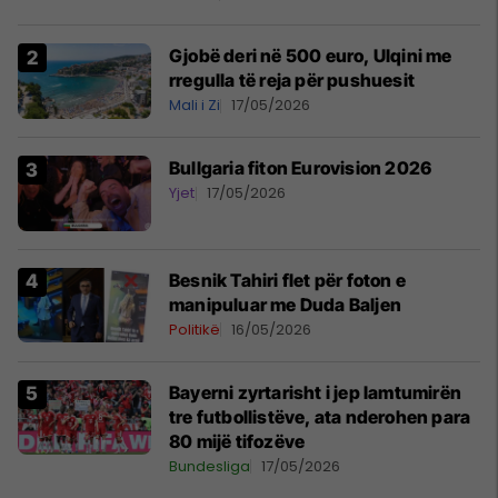
Gjobë deri në 500 euro, Ulqini me
rregulla të reja për pushuesit
Mali i Zi
17/05/2026
Bullgaria fiton Eurovision 2026
Yjet
17/05/2026
Besnik Tahiri flet për foton e
manipuluar me Duda Baljen
Politikë
16/05/2026
Bayerni zyrtarisht i jep lamtumirën
tre futbollistëve, ata nderohen para
80 mijë tifozëve
Bundesliga
17/05/2026