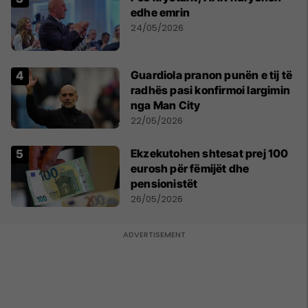
edhe emrin
24/05/2026
Guardiola pranon punën e tij të
radhës pasi konfirmoi largimin
nga Man City
22/05/2026
Ekzekutohen shtesat prej 100
eurosh për fëmijët dhe
pensionistët
26/05/2026