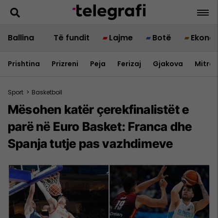
Ballina
Të fundit
Lajme
Botë
Ekono
Prishtina
Prizreni
Peja
Ferizaj
Gjakova
Mitrov
Sport
>
Basketboll
Mësohen katër çerekfinalistët e
parë në Euro Basket: Franca dhe
Spanja tutje pas vazhdimeve