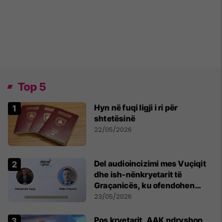
Top 5
Hyn në fuqi ligji i ri për
shtetësinë
22/05/2026
Del audioincizimi mes Vuçiqit
dhe ish-nënkryetarit të
Graçanicës, ku ofendohen
krerë të Kishës Ortodokse
23/05/2026
Serbe
Pos kryetarit, AAK ndryshon