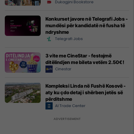
Dukagjini Bookstore
Konkurset javore në Telegrafi Jobs -
mundësi për kandidatë në fusha të
ndryshme
Telegrafi Jobs
3 vite me CineStar - festojmë
ditëlindjen me bileta vetëm 2.50€!
Cinestar
Kompleksi Linda në Fushë Kosovë -
aty ku çdo detaj i shërben jetës së
përditshme
Al Trade Center