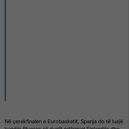
Në çerekfinalen e Eurobasketit, Spanja do të luajë
kundër fitueses së duelit ndërmjet Finlandës dhe