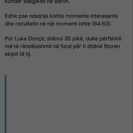
kundër Belgjikës në Berlin.
Edhe pse ndeshja kishte momente interesante
dhe rezultatin në një momenti ishte (64:63).
Por Luka Donçic shënoi 35 pikë, duke përfshirë
më të rëndësishmit në fund për ti dhënë fitoren
ekipit të tij.