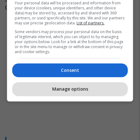
Your personal data will be processed and information from
Çekisë, i cili është caktuar për nesër.
your device (cookies, unique identifiers, and other device
data) may be stored by, accessed by and shared with 369
partners, or used specifically by this site. We and our partners
may use precise geolocation data.
List of partners.
Some vendors may process your personal data on the basis
of legitimate interest, which you can object to by managing
your options below. Look for a link at the bottom of this page
or in the site menu to manage or withdraw consent in privacy
and cookie settings.
Consent
Manage options