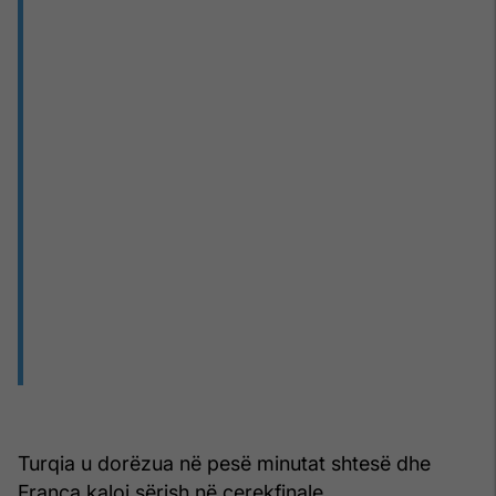
Turqia u dorëzua në pesë minutat shtesë dhe
Franca kaloi sërish në çerekfinale.