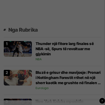
Nga Rubrika
Thunder një fitore larg finales së
NBA-së, Spurs të revoltuar me
gjykimin
NBA
Bluzë e grisur dhe mavijosje: Pronari
i Nottingham Forestit rrihet në një
sherr kaotik me grushte në finalen e
Euroligës
EuroLiga
×
New York Knicks mposhtin