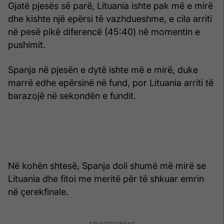
Gjatë pjesës së parë, Lituania ishte pak më e mirë
dhe kishte një epërsi të vazhdueshme, e cila arriti
në pesë pikë diferencë (45:40) në momentin e
pushimit.
Spanja në pjesën e dytë ishte më e mirë, duke
marrë edhe epërsinë në fund, por Lituania arriti të
barazojë në sekondën e fundit.
Në kohën shtesë, Spanja doli shumë më mirë se
Lituania dhe fitoi me meritë për të shkuar emrin
në çerekfinale.