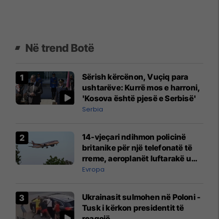
Në trend Botë
Sërish kërcënon, Vuçiq para
ushtarëve: Kurrë mos e harroni,
'Kosova është pjesë e Serbisë'
Serbia
14-vjeçari ndihmon policinë
britanike për një telefonatë të
rreme, aeroplanët luftarakë u
ngritën në ajër për të
Evropa
interceptuar fluturaken e Qatar
Airways që po shkonte drejt
Ukrainasit sulmohen në Poloni -
Mançesterit
Tusk i kërkon presidentit të
reagojë