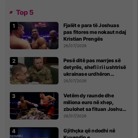
Top 5
Fjalët e para të Joshuas
pas fitores me nokaut ndaj
Kristian Prengës
26/07/2026
Pesë ditë pas marrjes së
detyrës, shefi i ri i ushtrisë
ukrainase urdhëron
kontroll të madh
26/07/2026
Vetëm dy raunde dhe
miliona euro në xhep,
zbulohet sa fituan Joshua
e Prenga
26/07/2026
Gjithçka që ndodhi në
Kuvendin e