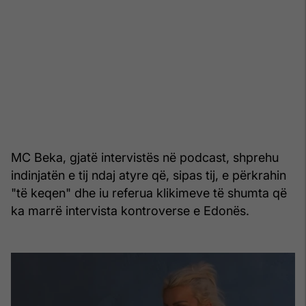
MC Beka, gjatë intervistës në podcast, shprehu
indinjatën e tij ndaj atyre që, sipas tij, e përkrahin
"të keqen" dhe iu referua klikimeve të shumta që
ka marrë intervista kontroverse e Edonës.