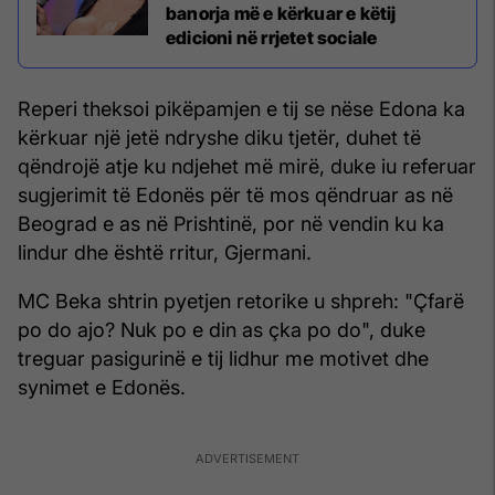
banorja më e kërkuar e këtij
edicioni në rrjetet sociale
Reperi theksoi pikëpamjen e tij se nëse Edona ka
kërkuar një jetë ndryshe diku tjetër, duhet të
qëndrojë atje ku ndjehet më mirë, duke iu referuar
sugjerimit të Edonës për të mos qëndruar as në
Beograd e as në Prishtinë, por në vendin ku ka
lindur dhe është rritur, Gjermani.
MC Beka shtrin pyetjen retorike u shpreh: "Çfarë
po do ajo? Nuk po e din as çka po do", duke
treguar pasigurinë e tij lidhur me motivet dhe
synimet e Edonës.