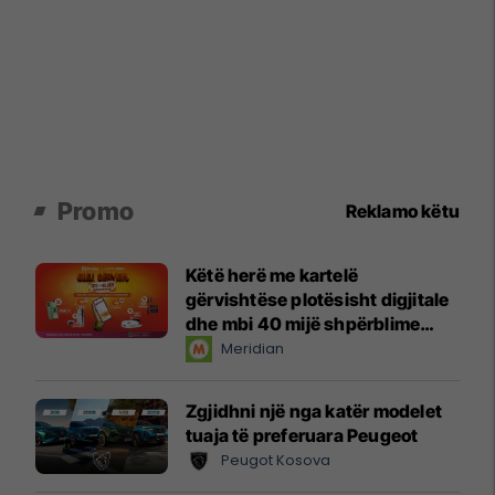
Promo
Reklamo këtu
Këtë herë me kartelë
gërvishtëse plotësisht digjitale
dhe mbi 40 mijë shpërblime
instant!
Meridian
Zgjidhni një nga katër modelet
tuaja të preferuara Peugeot
Peugot Kosova