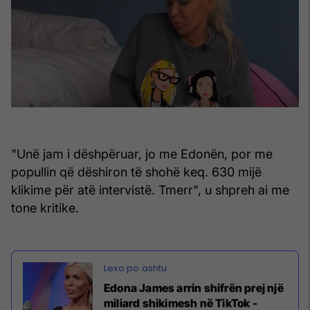
"Unë jam i dëshpëruar, jo me Edonën, por me
popullin që dëshiron të shohë keq. 630 mijë
klikime për atë intervistë. Tmerr", u shpreh ai me
tone kritike.
Edona James arrin shifrën prej një
miliard shikimesh në TikTok -