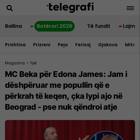
Ballina
Botërori 2026
Të fundit
Lajme
Prishtina
Prizreni
Peja
Ferizaj
Gjakova
Mitrov
Magazina
>
Yjet
MC Beka për Edona James: Jam i
dëshpëruar me popullin që e
përkrah të keqen, çka lypi ajo në
Beograd - pse nuk qëndroi atje