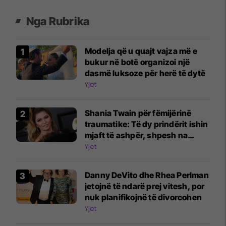
Nga Rubrika
Modelja që u quajt vajza më e
bukur në botë organizoi një
dasmë luksoze për herë të dytë
Yjet
Shania Twain për fëmijërinë
traumatike: Të dy prindërit ishin
mjaft të ashpër, shpesh na
rrihnin
Yjet
Danny DeVito dhe Rhea Perlman
jetojnë të ndarë prej vitesh, por
nuk planifikojnë të divorcohen
Yjet