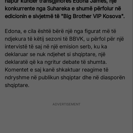
hapur kundër transgjinores Edona James, një
konkurrente nga Suhareka e shumë përfolur në
edicionin e sivjetmë të "Big Brother VIP Kosova".
Edona, e cila është bërë një nga figurat më të
ndjekura të këtij sezoni të BBVK, u përfol për një
intervistë të saj në një emision serb, ku ka
deklaruar se nuk ndjehet si shqiptare, një
deklaratë që ka ngritur debate të shumta.
Komentet e saj kanë shkaktuar reagime të
ndryshme në publikun shqiptar dhe në diasporën
shqiptare.