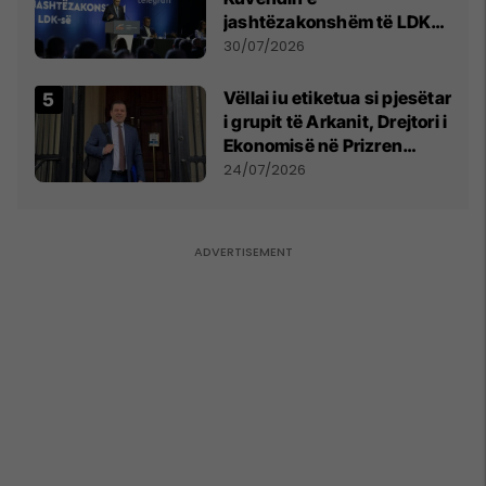
jashtëzakonshëm të LDK-
së
30/07/2026
Vëllai iu etiketua si pjesëtar
i grupit të Arkanit, Drejtori i
Ekonomisë në Prizren
mohon pretendimet
24/07/2026