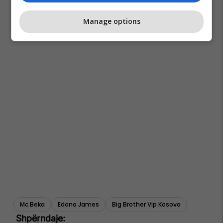
Manage options
Mc Beka
Edona James
Big Brother Vip Kosova