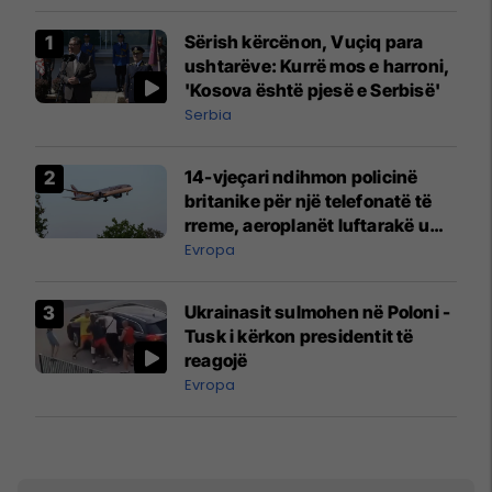
Sërish kërcënon, Vuçiq para
ushtarëve: Kurrë mos e harroni,
'Kosova është pjesë e Serbisë'
Serbia
14-vjeçari ndihmon policinë
britanike për një telefonatë të
rreme, aeroplanët luftarakë u
ngritën në ajër për të
Evropa
interceptuar fluturaken e Qatar
Airways që po shkonte drejt
Ukrainasit sulmohen në Poloni -
Mançesterit
Tusk i kërkon presidentit të
reagojë
Evropa