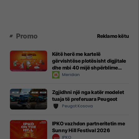
Promo
Reklamo këtu
Këtë herë me kartelë
gërvishtëse plotësisht digjitale
dhe mbi 40 mijë shpërblime
instant!
Meridian
Zgjidhni një nga katër modelet
tuaja të preferuara Peugeot
Peugot Kosova
IPKO vazhdon partneritetin me
Sunny Hill Festival 2026
IPKO