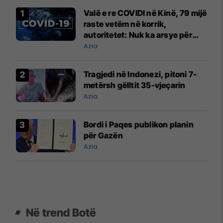
Valë e re COVIDI në Kinë, 79 mijë
raste vetëm në korrik,
autoritetet: Nuk ka arsye për
alarm
Azia
Tragjedi në Indonezi, pitoni 7-
metërsh gëlltit 35-vjeçarin
Azia
Bordi i Paqes publikon planin
për Gazën
Azia
Në trend Botë