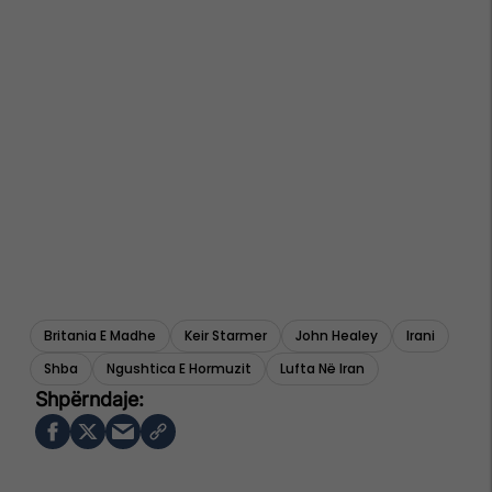
Britania E Madhe
Keir Starmer
John Healey
Irani
Shba
Ngushtica E Hormuzit
Lufta Në Iran