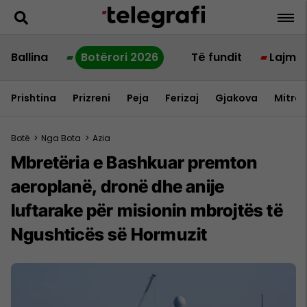
Ballina
Botërori 2026
Të fundit
Lajme
Prishtina
Prizreni
Peja
Ferizaj
Gjakova
Mitrov
Botë
>
Nga Bota
>
Azia
Mbretëria e Bashkuar premton
aeroplanë, dronë dhe anije
luftarake për misionin mbrojtës të
Ngushticës së Hormuzit