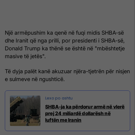
Një armëpushim ka qenë në fuqi midis SHBA-së
dhe Iranit që nga prilli, por presidenti i SHBA-së,
Donald Trump ka thënë se është në "mbështetje
masive të jetës".
Të dyja palët kanë akuzuar njëra-tjetrën për nisjen
e sulmeve në ngushticë.
SHBA-ja ka përdorur armë në vlerë
prej 24 miliardë dollarësh në
luftën me Iranin