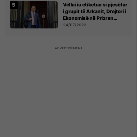
Vëllai iu etiketua si pjesëtar
i grupit të Arkanit, Drejtori i
Ekonomisë në Prizren
mohon pretendimet
24/07/2026