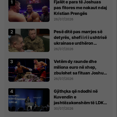
Fjalët e para të Joshuas
pas fitores me nokaut ndaj
Kristian Prengës
26/07/2026
Pesë ditë pas marrjes së
detyrës, shefi i ri i ushtrisë
ukrainase urdhëron
kontroll të madh
26/07/2026
Vetëm dy raunde dhe
miliona euro në xhep,
zbulohet sa fituan Joshua
e Prenga
26/07/2026
Gjithçka që ndodhi në
Kuvendin e
jashtëzakonshëm të LDK-
së
30/07/2026