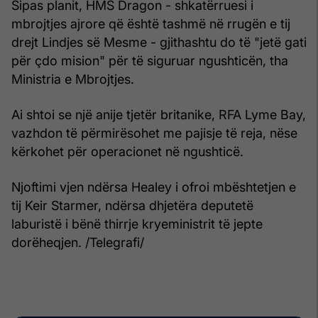
Sipas planit, HMS Dragon - shkatërruesi i
mbrojtjes ajrore që është tashmë në rrugën e tij
drejt Lindjes së Mesme - gjithashtu do të "jetë gati
për çdo mision" për të siguruar ngushticën, tha
Ministria e Mbrojtjes.
Ai shtoi se një anije tjetër britanike, RFA Lyme Bay,
vazhdon të përmirësohet me pajisje të reja, nëse
kërkohet për operacionet në ngushticë.
Njoftimi vjen ndërsa Healey i ofroi mbështetjen e
tij Keir Starmer, ndërsa dhjetëra deputetë
laburistë i bënë thirrje kryeministrit të jepte
dorëheqjen. /Telegrafi/