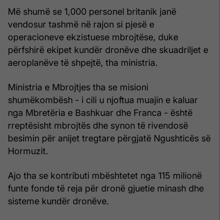
Më shumë se 1,000 personel britanik janë
vendosur tashmë në rajon si pjesë e
operacioneve ekzistuese mbrojtëse, duke
përfshirë ekipet kundër dronëve dhe skuadriljet e
aeroplanëve të shpejtë, tha ministria.
Ministria e Mbrojtjes tha se misioni
shumëkombësh - i cili u njoftua muajin e kaluar
nga Mbretëria e Bashkuar dhe Franca - është
rreptësisht mbrojtës dhe synon të rivendosë
besimin për anijet tregtare përgjatë Ngushticës së
Hormuzit.
Ajo tha se kontributi mbështetet nga 115 milionë
funte fonde të reja për dronë gjuetie minash dhe
sisteme kundër dronëve.