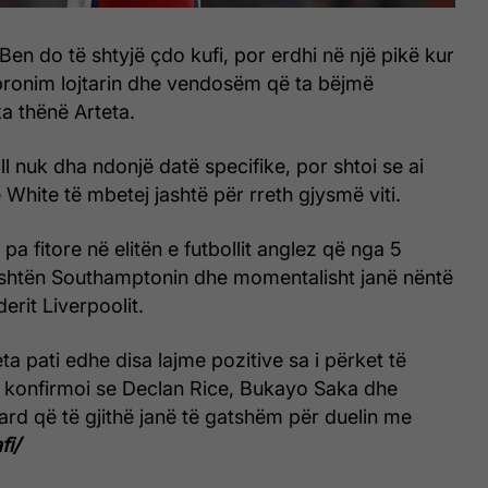
Ben do të shtyjë çdo kufi, por erdhi në një pikë kur
bronim lojtarin dhe vendosëm që ta bëjmë
ka thënë Arteta.
l nuk dha ndonjë datë specifike, por shtoi se ai
 White të mbetej jashtë për rreth gjysmë viti.
ë pa fitore në elitën e futbollit anglez që nga 5
oshtën Southamptonin dhe momentalisht janë nëntë
erit Liverpoolit.
ta pati edhe disa lajme pozitive sa i përket të
 konfirmoi se Declan Rice, Bukayo Saka dhe
rd që të gjithë janë të gatshëm për duelin me
fi/