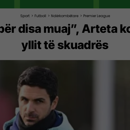
Sport
>
Futboll
>
Ndërkombëtare
>
Premier League
për disa muaj”, Arteta k
yllit të skuadrës