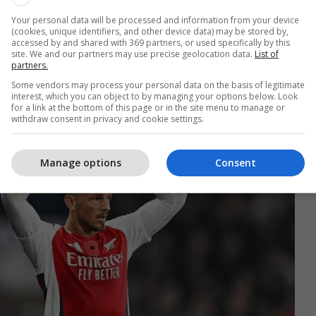
ë jashtë për disa muaj fatkeqësisht. Ka pasur disa
Your personal data will be processed and information from your device
dryshme, nuk ka qenë kurrë problemi i njëjtë”.
(cookies, unique identifiers, and other device data) may be stored by,
accessed by and shared with 369 partners, or used specifically by this
site. We and our partners may use precise geolocation data.
List of
errnim një vendim, nuk është përmirësuar gjatë
partners.
t fatkeqësisht”.
Some vendors may process your personal data on the basis of legitimate
interest, which you can object to by managing your options below. Look
for a link at the bottom of this page or in the site menu to manage or
withdraw consent in privacy and cookie settings.
Manage options
Consent