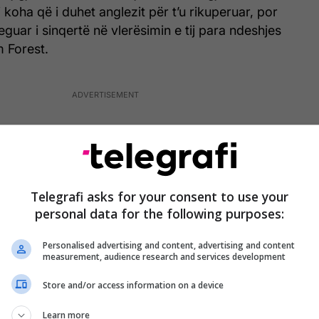
 koha që i duhet anglezit për t’u rikuperuar, por
eguar i sinqertë në vlerësimin e tij para ndeshjes
 Forest.
Telegrafi asks for your consent to use your
personal data for the following purposes:
Personalised advertising and content, advertising and content
measurement, audience research and services development
Store and/or access information on a device
Learn more