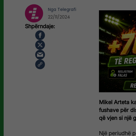
Nga
Telegrafi
22/11/2024
Mikel Arteta k
fushave për di
që vjen si një 
Një periudhë pr