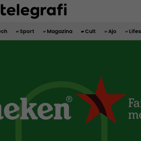
ech
Sport
Magazina
Cult
Ajo
Life