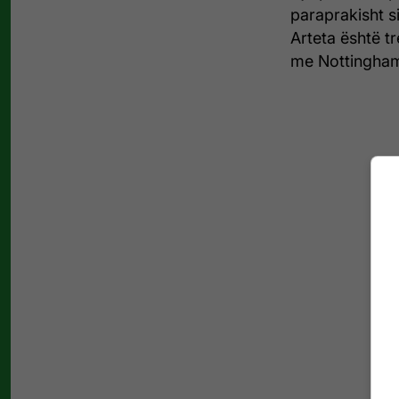
paraprakisht si
Arteta është tr
me Nottingham