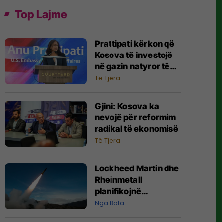
Top Lajme
Prattipati kërkon që
Kosova të investojë
në gazin natyror të
SHBA-së
Të Tjera
Gjini: Kosova ka
nevojë për reformim
radikal të ekonomisë
Të Tjera
Lockheed Martin dhe
Rheinmetall
planifikojnë
prodhimin e parë të
Nga Bota
raketave ATACMS në