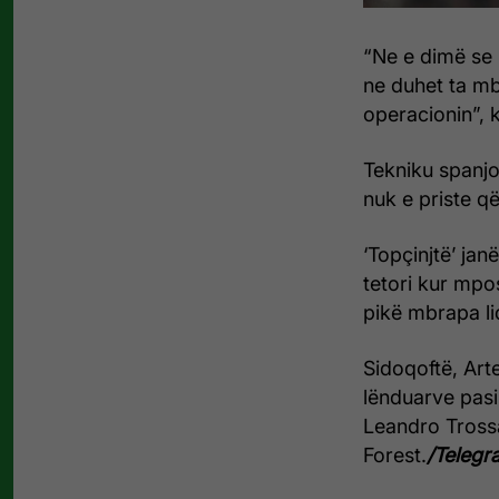
“Ne e dimë se 
ne duhet ta m
operacionin”, 
Tekniku spanjol
nuk e priste që
‘Topçinjtë’ jan
tetori kur mp
pikë mbrapa lid
Sidoqoftë, Arte
lënduarve pasi
Leandro Trossa
Forest.
/Telegra