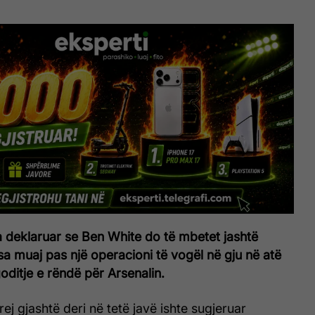
a deklaruar se Ben White do të mbetet jashtë
sa muaj pas një operacioni të vogël në gju në atë
goditje e rëndë për Arsenalin.
ej gjashtë deri në tetë javë ishte sugjeruar