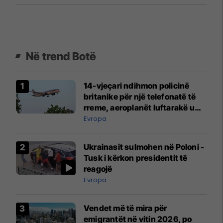
Në trend Botë
14-vjeçari ndihmon policinë
britanike për një telefonatë të
rreme, aeroplanët luftarakë u
ngritën në ajër për të
Evropa
interceptuar fluturaken e Qatar
Airways që po shkonte drejt
Ukrainasit sulmohen në Poloni -
Mançesterit
Tusk i kërkon presidentit të
reagojë
Evropa
Vendet më të mira për
emigrantët në vitin 2026, po