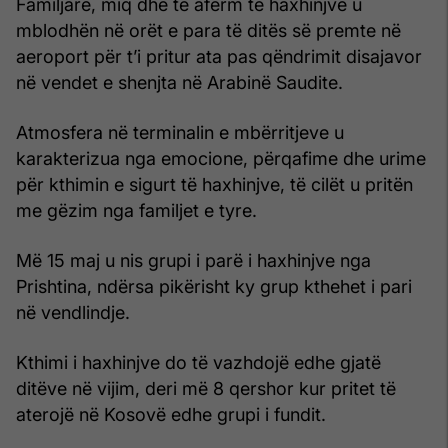
Familjarë, miq dhe të afërm të haxhinjve u
mblodhën në orët e para të ditës së premte në
aeroport për t’i pritur ata pas qëndrimit disajavor
në vendet e shenjta në Arabinë Saudite.
Atmosfera në terminalin e mbërritjeve u
karakterizua nga emocione, përqafime dhe urime
për kthimin e sigurt të haxhinjve, të cilët u pritën
me gëzim nga familjet e tyre.
Më 15 maj u nis grupi i parë i haxhinjve nga
Prishtina, ndërsa pikërisht ky grup kthehet i pari
në vendlindje.
Kthimi i haxhinjve do të vazhdojë edhe gjatë
ditëve në vijim, deri më 8 qershor kur pritet të
aterojë në Kosovë edhe grupi i fundit.