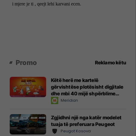
Promo
Reklamo këtu
Këtë herë me kartelë
gërvishtëse plotësisht digjitale
dhe mbi 40 mijë shpërblime
instant!
Meridian
Zgjidhni një nga katër modelet
tuaja të preferuara Peugeot
Peugot Kosova