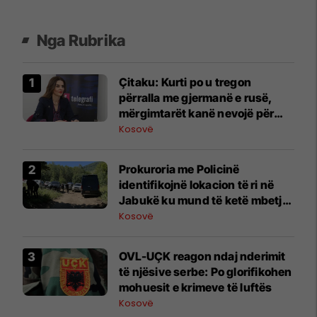
Nga Rubrika
Çitaku: Kurti po u tregon
përralla me gjermanë e rusë,
mërgimtarët kanë nevojë për
shtetin, po presin me orë nëpër
Kosovë
kufij
Prokuroria me Policinë
identifikojnë lokacion të ri në
Jabukë ku mund të ketë mbetje
mortore
Kosovë
OVL-UÇK reagon ndaj nderimit
të njësive serbe: Po glorifikohen
mohuesit e krimeve të luftës
Kosovë