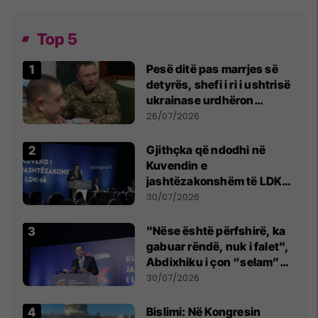
Top 5
Pesë ditë pas marrjes së
detyrës, shefi i ri i ushtrisë
ukrainase urdhëron
kontroll të madh
26/07/2026
Gjithçka që ndodhi në
Kuvendin e
jashtëzakonshëm të LDK-
së
30/07/2026
"Nëse është përfshirë, ka
gabuar rëndë, nuk i falet",
Abdixhiku i çon “selam”
Përparim Ramës
30/07/2026
Bislimi: Në Kongresin