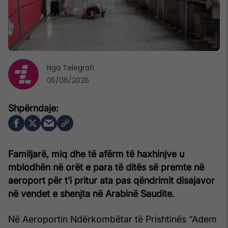
Nga
Telegrafi
05/06/2026
Familjarë, miq dhe të afërm të haxhinjve u
mblodhën në orët e para të ditës së premte në
aeroport për t’i pritur ata pas qëndrimit disajavor
në vendet e shenjta në Arabinë Saudite.
Në Aeroportin Ndërkombëtar të Prishtinës “Adem