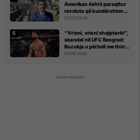
Amerikan është paraqitur
rezoluta që kundërshton
mbajtjen e Asamblesë
27/07/2026
Parlamentare të OSBE-së
në Beograd
“Vrisni, vrisni shqiptarët”,
skandal në UFC Beograd:
Buzukja u përball me thirrje
anti-shqiptare nga
01/08/2026
tribunat