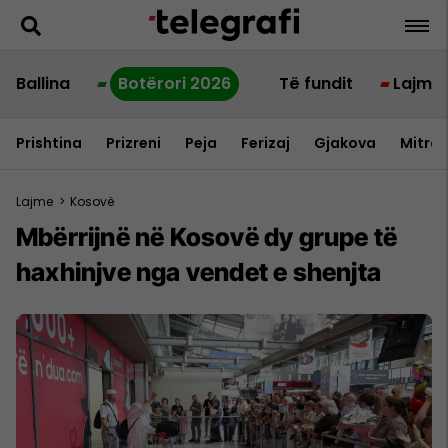
Ballina
Botërori 2026
Të fundit
Lajme
Prishtina
Prizreni
Peja
Ferizaj
Gjakova
Mitrov
Lajme
>
Kosovë
Mbërrijnë në Kosovë dy grupe të
haxhinjve nga vendet e shenjta