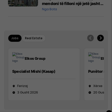
mendoni të filloni një jetë jashtë
vendit?
Nga Bota
Jobs
Real Estate
Elkos Group
Elkos
Specialist Mishi (Kasap)
Punëtor në 
Ferizaj
Xërxe
3 Gusht 2026
20 Gusht 2