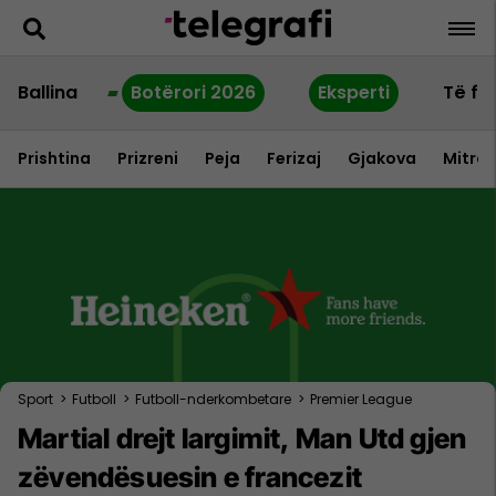
Ballina
Botërori 2026
Eksperti
Të fu
Prishtina
Prizreni
Peja
Ferizaj
Gjakova
Mitrov
Sport
>
Futboll
>
Futboll-nderkombetare
>
Premier League
Martial drejt largimit, Man Utd gjen
zëvendësuesin e francezit