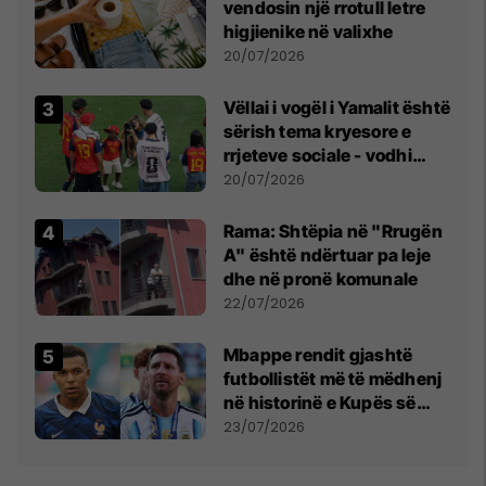
vendosin një rrotull letre
higjienike në valixhe
20/07/2026
Vëllai i vogël i Yamalit është
sërish tema kryesore e
rrjeteve sociale - vodhi
vëmendjen pas finales së
20/07/2026
Kupës së Botës
Rama: Shtëpia në "Rrugën
A" është ndërtuar pa leje
dhe në pronë komunale
22/07/2026
Mbappe rendit gjashtë
futbollistët më të mëdhenj
në historinë e Kupës së
Botës, Messi mbetet i dyti
23/07/2026