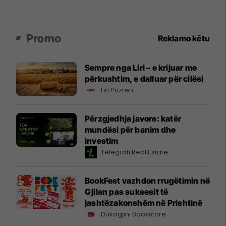
Promo
Reklamo këtu
Sempre nga Liri – e krijuar me
përkushtim, e dalluar për cilësi
Liri Prizren
Përzgjedhja javore: katër
mundësi për banim dhe
investim
Telegrafi Real Estate
BookFest vazhdon rrugëtimin në
Gjilan pas suksesit të
jashtëzakonshëm në Prishtinë
Dukagjini Bookstore