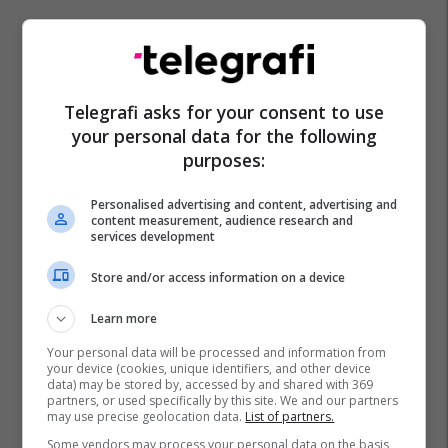
Telegrafi asks for your consent to use
your personal data for the following
purposes:
Personalised advertising and content, advertising and
content measurement, audience research and
services development
Bayer Leverkusen
Anthony Martial
Bundesliga
Store and/or access information on a device
Premier League
Moussa Diaby
Man Utd
Learn more
Your personal data will be processed and information from
your device (cookies, unique identifiers, and other device
data) may be stored by, accessed by and shared with 369
partners, or used specifically by this site. We and our partners
may use precise geolocation data.
List of partners.
Some vendors may process your personal data on the basis