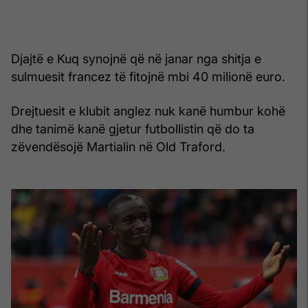
Djajtë e Kuq synojnë që në janar nga shitja e
sulmuesit francez të fitojnë mbi 40 milionë euro.
Drejtuesit e klubit anglez nuk kanë humbur kohë
dhe tanimë kanë gjetur futbollistin që do ta
zëvendësojë Martialin në Old Traford.