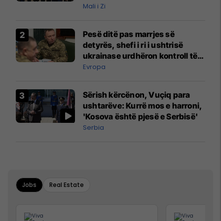
Mali i Zi
Pesë ditë pas marrjes së
detyrës, shefi i ri i ushtrisë
ukrainase urdhëron kontroll të
madh
Evropa
Sërish kërcënon, Vuçiq para
ushtarëve: Kurrë mos e harroni,
'Kosova është pjesë e Serbisë'
Serbia
Jobs
Real Estate