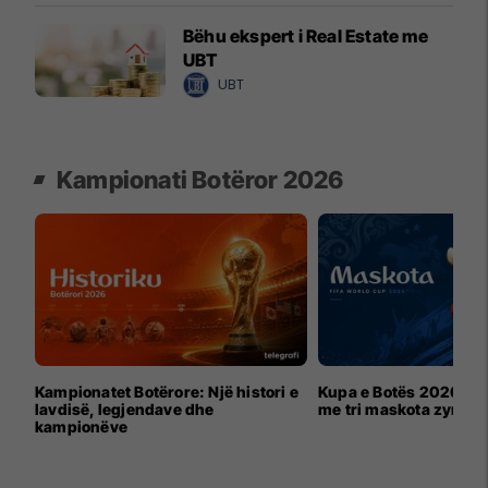
Bëhu ekspert i Real Estate me
UBT
UBT
Kampionati Botëror 2026
Kampionatet Botërore: Një histori e
Kupa e Botës 2026 për
lavdisë, legjendave dhe
me tri maskota zyrtar
kampionëve