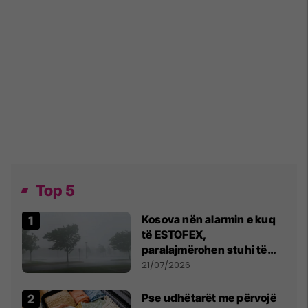
Top 5
Kosova nën alarmin e kuq
të ESTOFEX,
paralajmërohen stuhi të
fuqishme me breshër dhe
21/07/2026
erëra të forta
Pse udhëtarët me përvojë