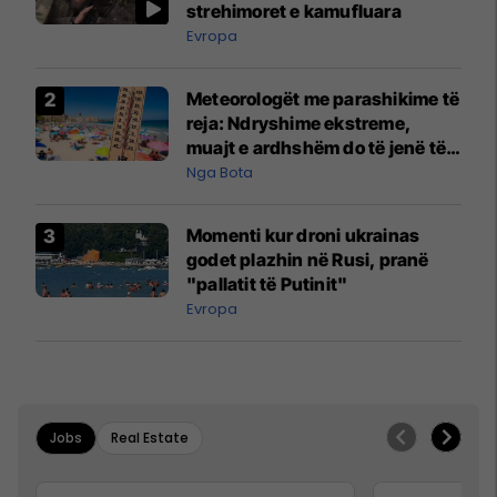
strehimoret e kamufluara
Evropa
Meteorologët me parashikime të
reja: Ndryshime ekstreme,
muajt e ardhshëm do të jenë të
pazakontë
Nga Bota
Momenti kur droni ukrainas
godet plazhin në Rusi, pranë
"pallatit të Putinit"
Evropa
Jobs
Real Estate