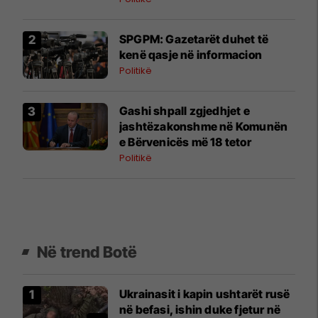
SPGPM: Gazetarët duhet të
kenë qasje në informacion
Politikë
Gashi shpall zgjedhjet e
jashtëzakonshme në Komunën
e Bërvenicës më 18 tetor
Politikë
Në trend Botë
Ukrainasit i kapin ushtarët rusë
në befasi, ishin duke fjetur në