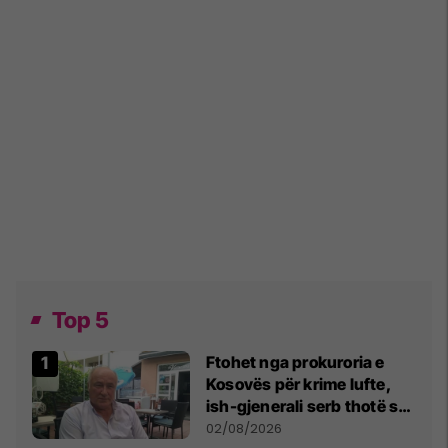
Top 5
Ftohet nga prokuroria e
Kosovës për krime lufte,
ish-gjenerali serb thotë se
dikush e tradhtoi në
02/08/2026