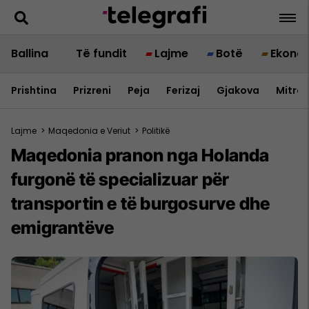
Ballina
Të fundit
Lajme
Botë
Ekono
Prishtina
Prizreni
Peja
Ferizaj
Gjakova
Mitrov
Lajme
>
Maqedonia e Veriut
>
Politikë
Maqedonia pranon nga Holanda
furgonë të specializuar për
transportin e të burgosurve dhe
emigrantëve