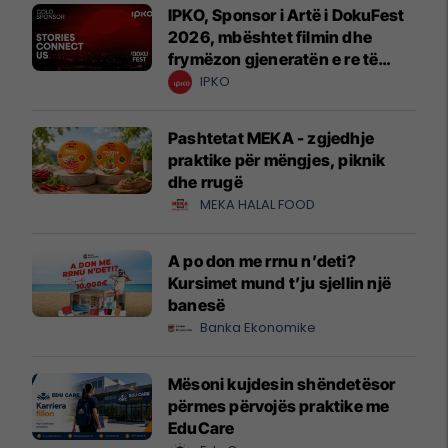
IPKO, Sponsor i Artë i DokuFest
2026, mbështet filmin dhe
frymëzon gjeneratën e re të
krijuesve
IPKO
Pashtetat MEKA - zgjedhje
praktike për mëngjes, piknik
dhe rrugë
MEKA HALAL FOOD
A po don me rrnu n’deti?
Kursimet mund t’ju sjellin një
banesë
Banka Ekonomike
Mësoni kujdesin shëndetësor
përmes përvojës praktike me
EduCare