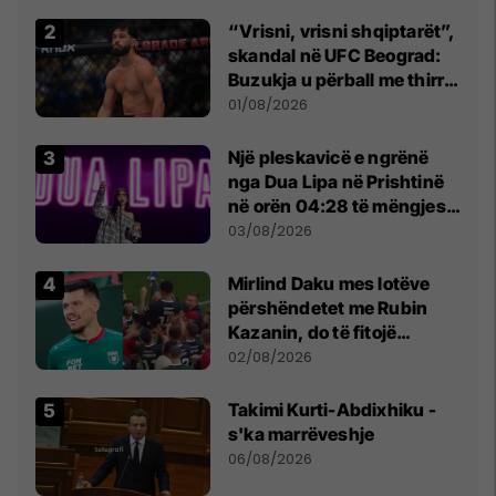
Beograd
“Vrisni, vrisni shqiptarët”,
skandal në UFC Beograd:
Buzukja u përball me thirrje
anti-shqiptare nga
01/08/2026
tribunat
Një pleskavicë e ngrënë
nga Dua Lipa në Prishtinë
në orën 04:28 të mëngjesit
- dhe bota digjitale serbe
03/08/2026
shpall gjendjen e luftës
Mirlind Daku mes lotëve
përshëndetet me Rubin
Kazanin, do të fitojë
miliona te Spartak Moska
02/08/2026
Takimi Kurti-Abdixhiku -
s'ka marrëveshje
06/08/2026