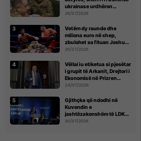
ukrainase urdhëron
kontroll të madh
26/07/2026
Vetëm dy raunde dhe
miliona euro në xhep,
zbulohet sa fituan Joshua
e Prenga
26/07/2026
Vëllai iu etiketua si pjesëtar
i grupit të Arkanit, Drejtori i
Ekonomisë në Prizren
mohon pretendimet
24/07/2026
Gjithçka që ndodhi në
Kuvendin e
jashtëzakonshëm të LDK-
së
30/07/2026