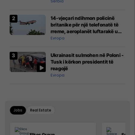
Serbia
14-vjeçari ndihmon policinë
britanike për një telefonatë të
rreme, aeroplanët luftarakë u
ngritën në ajër për të
Evropa
interceptuar fluturaken e Qatar
Airways që po shkonte drejt
Ukrainasit sulmohen në Poloni -
Mançesterit
Tusk i kërkon presidentit të
reagojë
Evropa
Jobs
Real Estate
Elkos Group
Solac