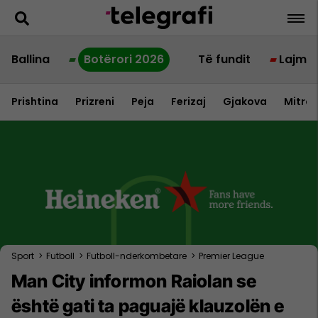
Ballina
Botërori 2026
Të fundit
Lajme
Prishtina
Prizreni
Peja
Ferizaj
Gjakova
Mitrov
Sport
>
Futboll
>
Futboll-nderkombetare
>
Premier League
Man City informon Raiolan se
është gati ta paguajë klauzolën e