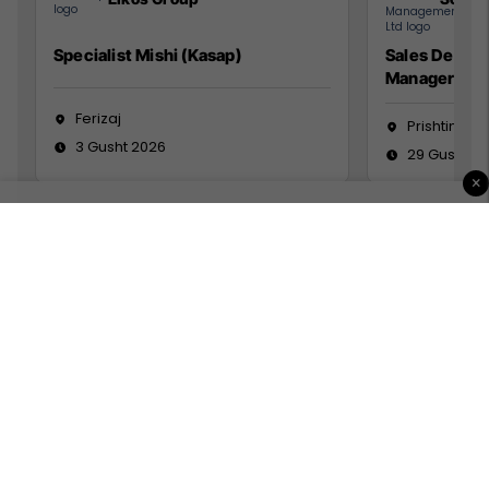
Specialist Mishi (Kasap)
Sales Devel
Manager
Ferizaj
Prishtinë
3 Gusht 2026
29 Gusht 2
×