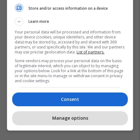
Store and/or access information on a device
Learn more
Your personal data will be processed and information from
your device (cookies, unique identifiers, and other device
Alf-Inge Haaland
Bundesliga
Man City
data) may be stored by, accessed by and shared with 369
partners, or used specifically by this site. We and our partners
Mino Raiola
Transferimet
Erling Haaland
may use precise geolocation data.
List of partners.
Borussia Dortmund
Premier League
Some vendors may process your personal data on the basis
of legitimate interest, which you can object to by managing
your options below. Look for a link at the bottom of this page
or in the site menu to manage or withdraw consent in privacy
and cookie settings.
Consent
Manage options