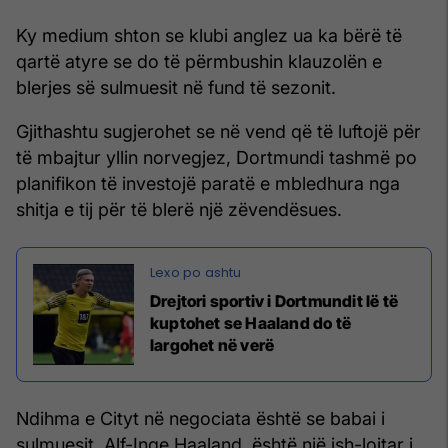
Ky medium shton se klubi anglez ua ka bërë të
qartë atyre se do të përmbushin klauzolën e
blerjes së sulmuesit në fund të sezonit.
Gjithashtu sugjerohet se në vend që të luftojë për
të mbajtur yllin norvegjez, Dortmundi tashmë po
planifikon të investojë paratë e mbledhura nga
shitja e tij për të blerë një zëvendësues.
Drejtori sportiv i Dortmundit lë të
kuptohet se Haaland do të
largohet në verë
Ndihma e Cityt në negociata është se babai i
sulmuesit, Alf-Inge Haaland, është një ish-lojtar i