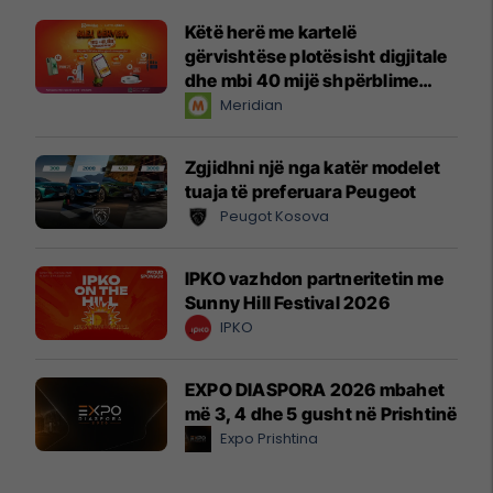
Këtë herë me kartelë
gërvishtëse plotësisht digjitale
dhe mbi 40 mijë shpërblime
instant!
Meridian
Zgjidhni një nga katër modelet
tuaja të preferuara Peugeot
Peugot Kosova
IPKO vazhdon partneritetin me
Sunny Hill Festival 2026
IPKO
EXPO DIASPORA 2026 mbahet
më 3, 4 dhe 5 gusht në Prishtinë
Expo Prishtina