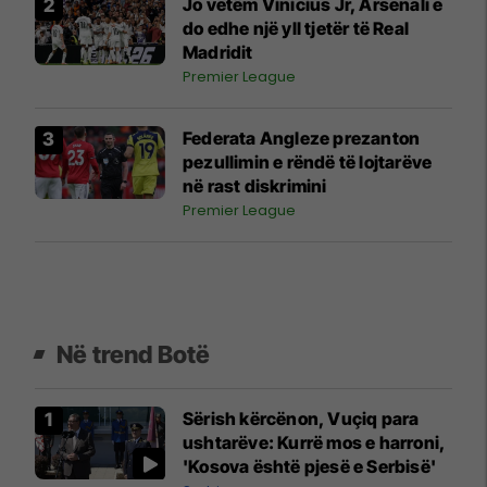
Jo vetëm Vinicius Jr, Arsenali e
do edhe një yll tjetër të Real
Madridit
Premier League
Federata Angleze prezanton
pezullimin e rëndë të lojtarëve
në rast diskrimini
Premier League
Në trend Botë
Sërish kërcënon, Vuçiq para
ushtarëve: Kurrë mos e harroni,
'Kosova është pjesë e Serbisë'