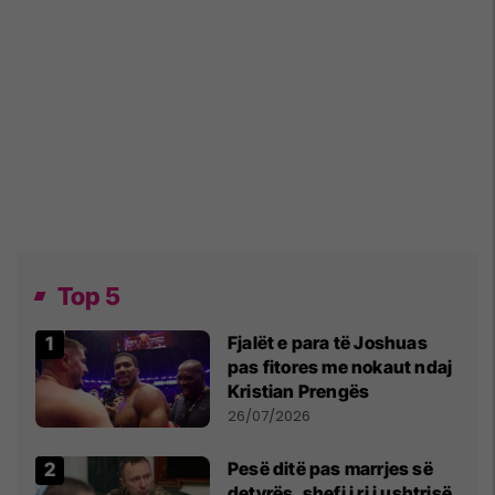
Top 5
Fjalët e para të Joshuas
pas fitores me nokaut ndaj
Kristian Prengës
26/07/2026
Pesë ditë pas marrjes së
detyrës, shefi i ri i ushtrisë