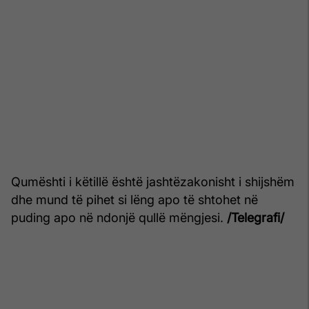
Qumështi i këtillë është jashtëzakonisht i shijshëm
dhe mund të pihet si lëng apo të shtohet në
puding apo në ndonjë qullë mëngjesi.
/Telegrafi/