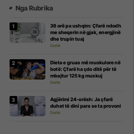
Nga Rubrika
36 orë pa ushqim: Çfarë ndodh
me sheqerin në gjak, energjinë
dhe trupin tuaj
Dietë
Dieta e gruas më muskulore në
botë: Çfarë ha çdo ditë për të
mbajtur 125 kg muskuj
Dietë
Agjërimi 24-orësh: Ja çfarë
duhet të dini para se ta provoni
Dietë