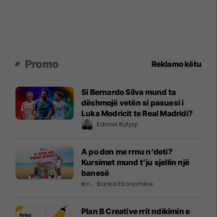
Promo
Reklamo këtu
Si Bernardo Silva mund ta
dëshmojë vetën si pasuesi i
Luka Modricit te Real Madridi?
Edonis Bytyqi
A po don me rrnu n’deti?
Kursimet mund t’ju sjellin një
banesë
Banka Ekonomike
Plan B Creative rrit ndikimin e