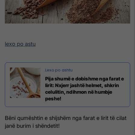
lexo po astu
Pija shumë e dobishme nga farat e
lirit: Nxjerr jashtë helmet, shkrin
celulitin, ndihmon në humbje
peshe!
Bëni qumështin e shijshëm nga farat e lirit të cilat
janë burim i shëndetit!