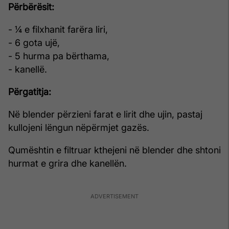
Përbërësit:
- ¼ e filxhanit farëra liri,
- 6 gota ujë,
- 5 hurma pa bërthama,
- kanellë.
Përgatitja:
Në blender përzieni farat e lirit dhe ujin, pastaj
kullojeni lëngun nëpërmjet gazës.
Qumështin e filtruar kthejeni në blender dhe shtoni
hurmat e grira dhe kanellën.