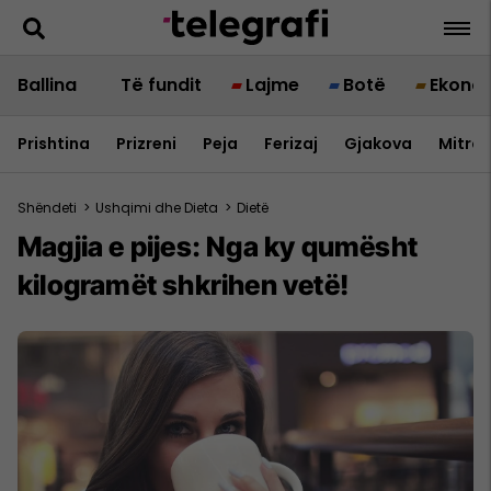
Ballina
Të fundit
Lajme
Botë
Ekono
Prishtina
Prizreni
Peja
Ferizaj
Gjakova
Mitrov
Shëndeti
>
Ushqimi dhe Dieta
>
Dietë
Magjia e pijes: Nga ky qumësht
kilogramët shkrihen vetë!