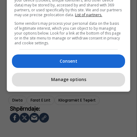
your device (cookies, unique identifiers, and other device
data) may be stored by, accessed by and shared with 369
partners, or used specifically by this site. We and our partners
may use precise geolocation data.
List of partners.
Some vendors may process your personal data on the basis
of legitimate interest, which you can object to by managing
your options below. Look for a link at the bottom of this page
or in the site menu to manage or withdraw consent in privacy
and cookie settings.
Consent
Manage options
Dieta
Farat E Lirit
Kilogramët E Tepërt