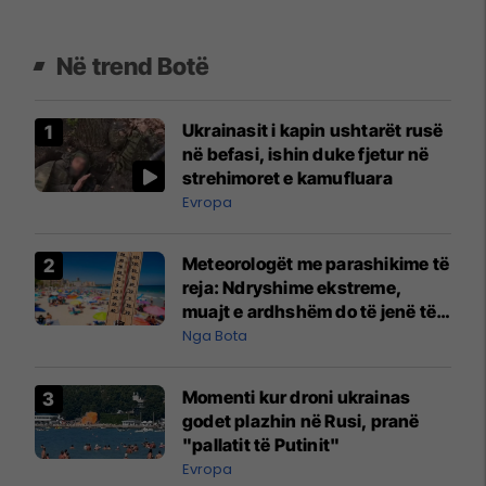
Në trend Botë
Ukrainasit i kapin ushtarët rusë
në befasi, ishin duke fjetur në
strehimoret e kamufluara
Evropa
Meteorologët me parashikime të
reja: Ndryshime ekstreme,
muajt e ardhshëm do të jenë të
pazakontë
Nga Bota
Momenti kur droni ukrainas
godet plazhin në Rusi, pranë
"pallatit të Putinit"
Evropa