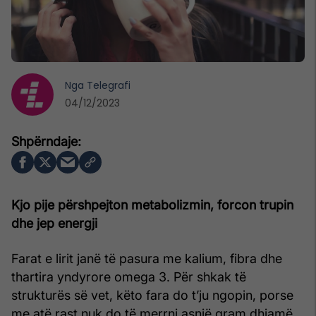
Nga
Telegrafi
04/12/2023
Kjo pije përshpejton metabolizmin, forcon trupin
dhe jep energji
Farat e lirit janë të pasura me kalium, fibra dhe
thartira yndyrore omega 3. Për shkak të
strukturës së vet, këto fara do t’ju ngopin, porse
me atë rast nuk do të merrni asnjë gram dhjamë.