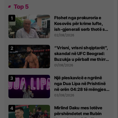
Top 5
Ftohet nga prokuroria e
Kosovës për krime lufte,
ish-gjenerali serb thotë se
dikush e tradhtoi në
02/08/2026
Beograd
“Vrisni, vrisni shqiptarët”,
skandal në UFC Beograd:
Buzukja u përball me thirrje
anti-shqiptare nga
01/08/2026
tribunat
Një pleskavicë e ngrënë
nga Dua Lipa në Prishtinë
në orën 04:28 të mëngjesit
- dhe bota digjitale serbe
03/08/2026
shpall gjendjen e luftës
Mirlind Daku mes lotëve
përshëndetet me Rubin