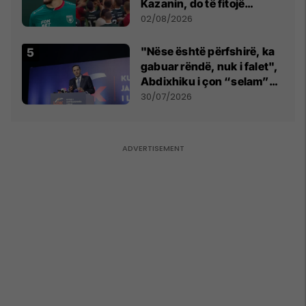
Kazanin, do të fitojë
miliona te Spartak Moska
02/08/2026
"Nëse është përfshirë, ka
gabuar rëndë, nuk i falet",
Abdixhiku i çon “selam”
Përparim Ramës
30/07/2026