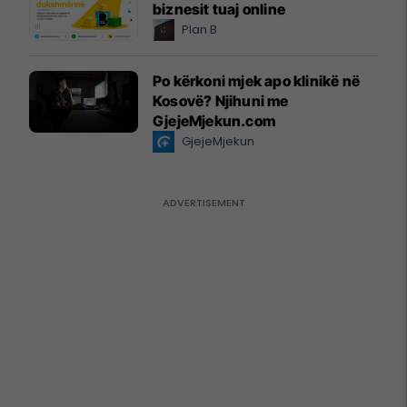
biznesit tuaj online
Plan B
Po kërkoni mjek apo klinikë në
Kosovë? Njihuni me
GjejeMjekun.com
GjejeMjekun