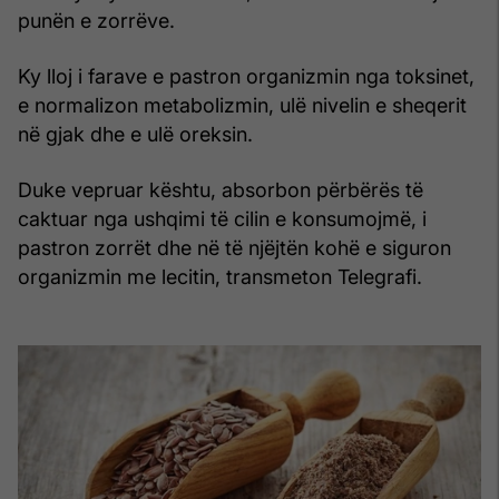
punën e zorrëve.
Ky lloj i farave e pastron organizmin nga toksinet,
e normalizon metabolizmin, ulë nivelin e sheqerit
në gjak dhe e ulë oreksin.
Duke vepruar kështu, absorbon përbërës të
caktuar nga ushqimi të cilin e konsumojmë, i
pastron zorrët dhe në të njëjtën kohë e siguron
organizmin me lecitin, transmeton Telegrafi.