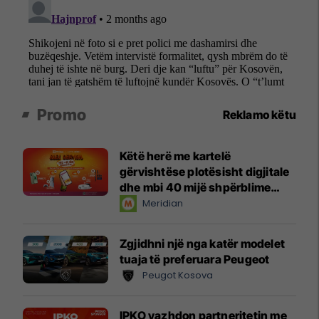
Promo
Reklamo këtu
Këtë herë me kartelë
gërvishtëse plotësisht digjitale
dhe mbi 40 mijë shpërblime
instant!
Meridian
Zgjidhni një nga katër modelet
tuaja të preferuara Peugeot
Peugot Kosova
IPKO vazhdon partneritetin me