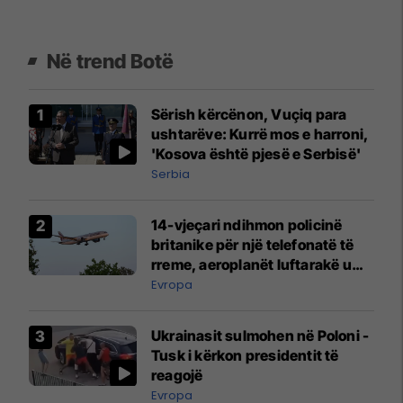
Në trend Botë
Sërish kërcënon, Vuçiq para
ushtarëve: Kurrë mos e harroni,
'Kosova është pjesë e Serbisë'
Serbia
14-vjeçari ndihmon policinë
britanike për një telefonatë të
rreme, aeroplanët luftarakë u
ngritën në ajër për të
Evropa
interceptuar fluturaken e Qatar
Airways që po shkonte drejt
Ukrainasit sulmohen në Poloni -
Mançesterit
Tusk i kërkon presidentit të
reagojë
Evropa