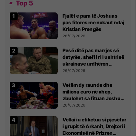
Top 5
Fjalët e para të Joshuas
pas fitores me nokaut ndaj
Kristian Prengës
26/07/2026
Pesë ditë pas marrjes së
detyrës, shefi i ri i ushtrisë
ukrainase urdhëron
kontroll të madh
26/07/2026
Vetëm dy raunde dhe
miliona euro në xhep,
zbulohet sa fituan Joshua
e Prenga
26/07/2026
Vëllai iu etiketua si pjesëtar
i grupit të Arkanit, Drejtori i
Ekonomisë në Prizren