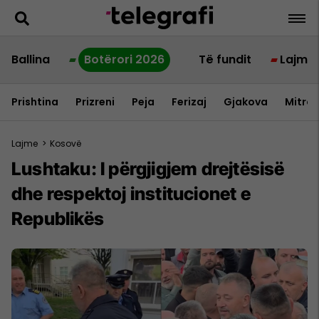
Ballina
Botërori 2026
Të fundit
Lajme
Prishtina
Prizreni
Peja
Ferizaj
Gjakova
Mitrov
Lajme
>
Kosovë
Lushtaku: I përgjigjem drejtësisë
dhe respektoj institucionet e
Republikës