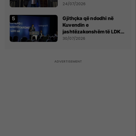
mohon pretendimet
24/07/2026
Gjithçka që ndodhi në
Kuvendin e
jashtëzakonshëm të LDK-
së
30/07/2026