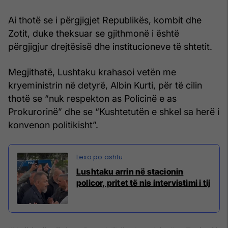
Ai thotë se i përgjigjet Republikës, kombit dhe
Zotit, duke theksuar se gjithmonë i është
përgjigjur drejtësisë dhe institucioneve të shtetit.
Megjithatë, Lushtaku krahasoi vetën me
kryeministrin në detyrë, Albin Kurti, për të cilin
thotë se “nuk respekton as Policinë e as
Prokurorinë” dhe se “Kushtetutën e shkel sa herë i
konvenon politikisht”.
Lushtaku arrin në stacionin
policor, pritet të nis intervistimi i tij