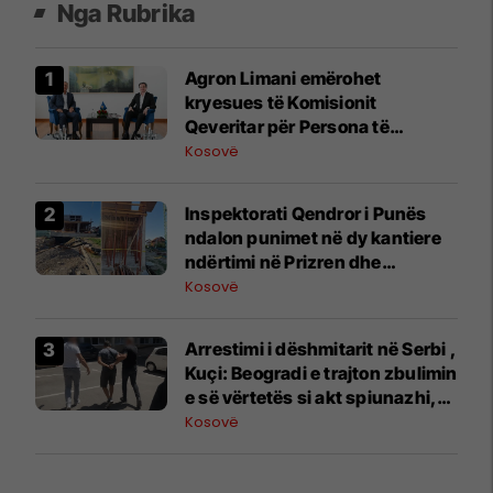
Nga Rubrika
Agron Limani emërohet
kryesues të Komisionit
Qeveritar për Persona të
Zhdukur
Kosovë
Inspektorati Qendror i Punës
ndalon punimet në dy kantiere
ndërtimi në Prizren dhe
Suharekë
Kosovë
​Arrestimi i dëshmitarit në Serbi ,
Kuçi: Beogradi e trajton zbulimin
e së vërtetës si akt spiunazhi,
frikësohet nga zbardhja e
Kosovë
varrezave masive