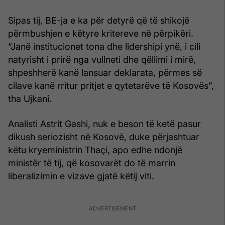
Sipas tij, BE-ja e ka për detyrë që të shikojë
përmbushjen e këtyre kritereve në përpikëri.
“Janë institucionet tona dhe lidershipi ynë, i cili
natyrisht i prirë nga vullneti dhe qëllimi i mirë,
shpeshherë kanë lansuar deklarata, përmes së
cilave kanë rritur pritjet e qytetarëve të Kosovës”,
tha Ujkani.
Analisti Astrit Gashi, nuk e beson të ketë pasur
dikush seriozisht në Kosovë, duke përjashtuar
këtu kryeministrin Thaçi, apo edhe ndonjë
ministër të tij, që kosovarët do të marrin
liberalizimin e vizave gjatë këtij viti.