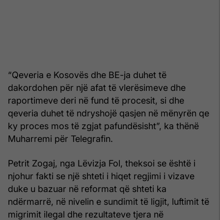
“Qeveria e Kosovës dhe BE-ja duhet të
dakordohen për një afat të vlerësimeve dhe
raportimeve deri në fund të procesit, si dhe
qeveria duhet të ndryshojë qasjen në mënyrën qe
ky proces mos të zgjat pafundësisht”, ka thënë
Muharremi për Telegrafin.
Petrit Zogaj, nga Lëvizja Fol, theksoi se është i
njohur fakti se një shteti i hiqet regjimi i vizave
duke u bazuar në reformat që shteti ka
ndërmarrë, në nivelin e sundimit të ligjit, luftimit të
migrimit ilegal dhe rezultateve tjera në