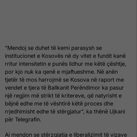
“Mendoj se duhet të kemi parasysh se
institucionet e Kosovës në dy vitet e fundit kanë
rritur intensitetin e punës lidhur me këtë çështje,
por kjo nuk ka qenë e mjaftueshme. Në anën
tjetër të mos harrojmë se Kosova në raport me
vendet e tjera të Ballkanit Perëndimor ka pasur
një regjim më strikt të kritereve, që natyrisht e
bëjnë edhe me të vështirë këtë proces dhe
rrjedhimisht edhe të stërgjatur”, ka thënë Ujkani
për Telegrafin.
Ai mendon se stërzgjatja e liberalizimit të vizave