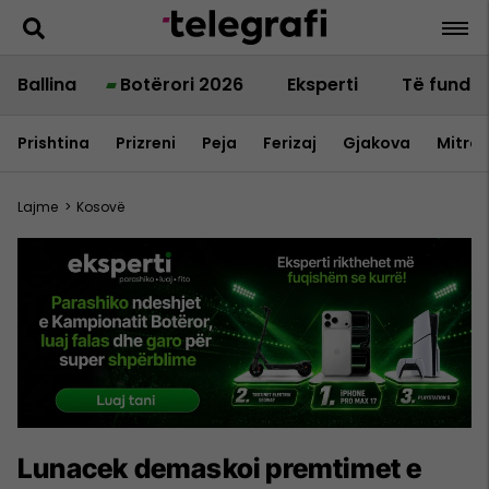
Ballina
Botërori 2026
Eksperti
Të fundit
Prishtina
Prizreni
Peja
Ferizaj
Gjakova
Mitrov
Lajme
>
Kosovë
Lunacek demaskoi premtimet e