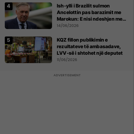
Ish-ylli i Brazilit sulmon
Ancelottin pas barazimit me
Marokun: E nisi ndeshjen me
formacionin e gabuar
14/06/2026
KQZ fillon publikimin e
rezultateve të ambasadave,
LVV-së i shtohet një deputet
11/06/2026