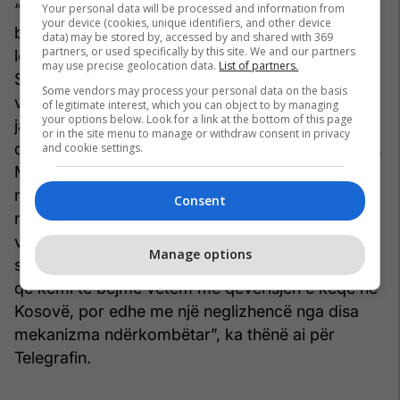
“Ne, si vend ka kohë që jemi duke shpresuar që
Your personal data will be processed and information from
your device (cookies, unique identifiers, and other device
brenda këtij apo atij viti të kemi një qasje të lirë të
data) may be stored by, accessed by and shared with 369
partners, or used specifically by this site. We and our partners
lëvizjes në BE, në vendet që janë në zonën
may use precise geolocation data.
List of partners.
Schengen. Megjithëse, janë ndërmarrë disa hapa,
Some vendors may process your personal data on the basis
vlerësimet e jashtme e të brendshme tregojnë që
of legitimate interest, which you can object to by managing
your options below. Look for a link at the bottom of this page
janë bërë hapat e duhur më shpejtësinë e duhur
or in the site menu to manage or withdraw consent in privacy
që ky proces të rezultojë me liberalizim të vizave.
and cookie settings.
Megjithatë nuk duhet harruar edhe një fakt, BE-ja
nuk ka treguar një vullnet edhe aq të përkushtuar
Consent
në raport me Kosovën dhe qytetarët e saj. Jemi
vendi i vetëm në Ballkan që ka një izolim të madh
Manage options
sa i përket lëvizjes së lirë dhe për këtë nuk themi
që kemi të bëjmë vetëm me qeverisjen e keqe në
Kosovë, por edhe me një neglizhencë nga disa
mekanizma ndërkombëtar”, ka thënë ai për
Telegrafin.