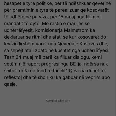
hesapet e tyre politike, për të ndëshkuar qeverinë
për premtimin e tyre të parealizuar që kosovarët
të udhëtojnë pa viza, për 15 muaj nga fillimin i
mandatit të dytë. Me rastin e marrjes se
udhërrëfyesit, komisionerja Malmstrom ka
deklaruar se ritmi dhe afati se kur kosovarët do
lëvizin lirshëm varet nga Qeveria e Kosovës dhe,
sa shpejt ata i zbatojnë kushtet nga udhërrëfyesi.
Tash 24 muaj më parë ka filluar dialogu, kemi
vetëm një raport progresi nga BE-ja, ndërsa nuk
shihet ‘drita në fund të tunelit’. Qeveria duhet të
reflektoj dhe të shoh ku ka gabuar në veprim apo
qasje.