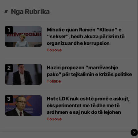
Nga Rubrika
Mihali e quan Ramën “Klloun” e
“sekser”, hedh akuza për krim të
organizuar dhe korrupsion
Kosovë
Haziri propozon “marrëveshje
pako” për tejkalimin e krizës politike
Politikë
Hoti: LDK nuk është pronë e askujt,
eksperimentet me të dhe me të
ardhmen e saj nuk do të lejohen
Kosovë
×