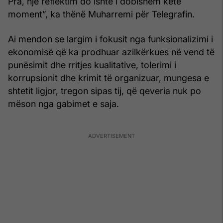
Pra, një reflektim do ishte i dobishëm këtë
moment”, ka thënë Muharremi për Telegrafin.
Ai mendon se largim i fokusit nga funksionalizimi i
ekonomisë që ka prodhuar azilkërkues në vend të
punësimit dhe rritjes kualitative, tolerimi i
korrupsionit dhe krimit të organizuar, mungesa e
shtetit ligjor, tregon sipas tij, që qeveria nuk po
mëson nga gabimet e saja.