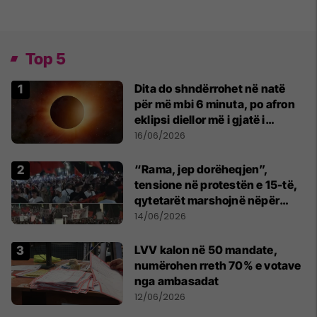
Top 5
Dita do shndërrohet në natë
për më mbi 6 minuta, po afron
eklipsi diellor më i gjatë i
shekullit të 21-të
16/06/2026
“Rama, jep dorëheqjen”,
tensione në protestën e 15-të,
qytetarët marshojnë nëpër
kryeqytet
14/06/2026
LVV kalon në 50 mandate,
numërohen rreth 70% e votave
nga ambasadat
12/06/2026