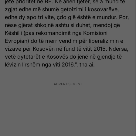
jetë prioritet në BE. Në anën tjetër, se a mund të
zgjat edhe më shumë getoizimi i kosovarëve,
edhe dy apo tri vite, çdo gjë është e mundur. Por,
nëse gjërat shkojnë ashtu si duhet, mendoj që
Këshilli (pas rekomandimit nga Komisioni
Evropian) do të merr vendim për liberalizimin e
vizave për Kosovën në fund të vitit 2015. Ndërsa,
vetë qytetarët e Kosovës do jenë në gjendje të
lëvizin lirshëm nga viti 2016.”, tha ai.