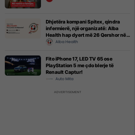
Dhjetëra kompani Spitex, qindra
infermierë, një organizatë: Alba
Health hap dyert më 26 Qershor në
Cyrih
Alba Health
Fito iPhone 17, LED TV 65 ose
PlayStation 5 me çdo blerje të
Renault Captur!
Auto Mita