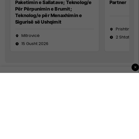
Paketimin e Sallatave; Teknolog/e
Partner
Për Përpunimin e Brumit;
Teknolog/e për Menaxhimin e
Sigurisë së Ushqimit
Prishtinë
Mitrovicë
2 Shtator 2
15 Gusht 2026
×