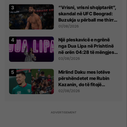
“Vrisni, vrisni shqiptarët”,
skandal në UFC Beograd:
Buzukja u përball me thirrje
anti-shqiptare nga
01/08/2026
tribunat
Një pleskavicë e ngrënë
nga Dua Lipa në Prishtinë
në orën 04:28 të mëngjesit
- dhe bota digjitale serbe
03/08/2026
shpall gjendjen e luftës
Mirlind Daku mes lotëve
përshëndetet me Rubin
Kazanin, do të fitojë
miliona te Spartak Moska
02/08/2026