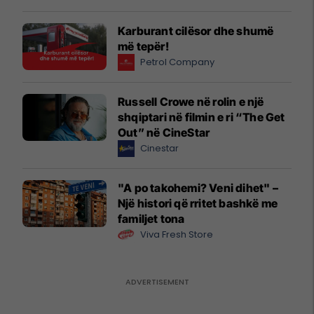
Karburant cilësor dhe shumë
më tepër!
Petrol Company
Russell Crowe në rolin e një
shqiptari në filmin e ri “The Get
Out” në CineStar
Cinestar
"A po takohemi? Veni dihet" –
Një histori që rritet bashkë me
familjet tona
Viva Fresh Store