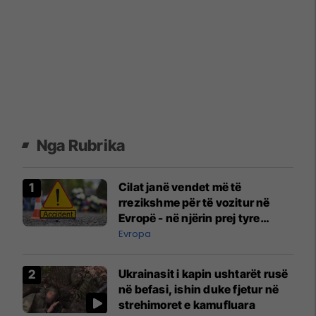
Nga Rubrika
Cilat janë vendet më të
rrezikshme për të vozitur në
Evropë - në njërin prej tyre
udhëtojnë edhe shumë
Evropa
mërgimtarë
Ukrainasit i kapin ushtarët rusë
në befasi, ishin duke fjetur në
strehimoret e kamufluara