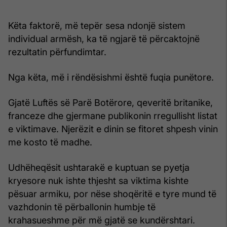
Këta faktorë, më tepër sesa ndonjë sistem
individual armësh, ka të ngjarë të përcaktojnë
rezultatin përfundimtar.
Nga këta, më i rëndësishmi është fuqia punëtore.
Gjatë Luftës së Parë Botërore, qeveritë britanike,
franceze dhe gjermane publikonin rregullisht listat
e viktimave. Njerëzit e dinin se fitoret shpesh vinin
me kosto të madhe.
Udhëheqësit ushtarakë e kuptuan se pyetja
kryesore nuk ishte thjesht sa viktima kishte
pësuar armiku, por nëse shoqëritë e tyre mund të
vazhdonin të përballonin humbje të
krahasueshme për më gjatë se kundërshtari.