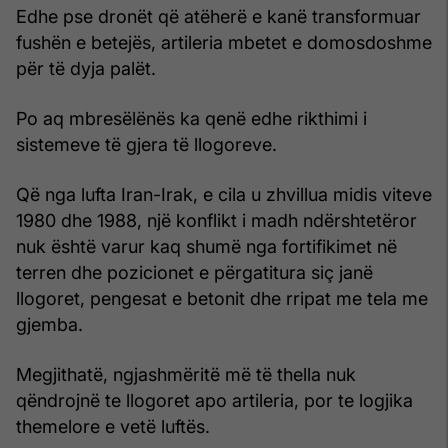
Edhe pse dronët që atëherë e kanë transformuar
fushën e betejës, artileria mbetet e domosdoshme
për të dyja palët.
Po aq mbresëlënës ka qenë edhe rikthimi i
sistemeve të gjera të llogoreve.
Që nga lufta Iran-Irak, e cila u zhvillua midis viteve
1980 dhe 1988, një konflikt i madh ndërshtetëror
nuk është varur kaq shumë nga fortifikimet në
terren dhe pozicionet e përgatitura siç janë
llogoret, pengesat e betonit dhe rripat me tela me
gjemba.
Megjithatë, ngjashmëritë më të thella nuk
qëndrojnë te llogoret apo artileria, por te logjika
themelore e vetë luftës.