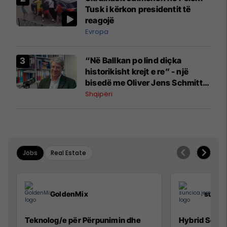
Tusk i kërkon presidentit të
reagojë
Evropa
“Në Ballkan po lind diçka
historikisht krejt e re” - një
bisedë me Oliver Jens Schmitt
mbi protestat në Shqipëri dhe të
Shqipëri
kaluarën e rajonit
Jobs
Real Estate
GoldenMix
sunci
Teknolog/e për Përpunimin dhe
Hybrid Senio