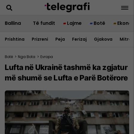
Ballina
Të fundit
Lajme
Botë
Ekono
Prishtina
Prizreni
Peja
Ferizaj
Gjakova
Mitrov
Botë
>
Nga Bota
>
Evropa
Lufta në Ukrainë tashmë ka zgjatur
më shumë se Lufta e Parë Botërore