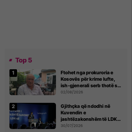
Top 5
Ftohet nga prokuroria e
Kosovës për krime lufte,
ish-gjenerali serb thotë se
dikush e tradhtoi në
02/08/2026
Beograd
Gjithçka që ndodhi në
Kuvendin e
jashtëzakonshëm të LDK-
së
30/07/2026