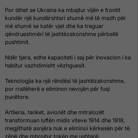
Por dihet se Ukraina ka mbajtur vijën e frontit
kundër një kundërshtari shumë më të madh për
më shumë se katër vjet dhe ka treguar
qëndrueshmëri të jashtëzakonshme përballë
pushtimit.
Ndër tjera, edhe kapaciteti i saj për inovacion i ka
habitur vazhdimisht vëzhguesit.
Teknologjia ka një rëndësi të jashtëzakonshme,
por rrallëherë e eliminon nevojën për fuqi
punëtore.
Artileria, tanket, avionët dhe mitralozët
transformuan luftën midis viteve 1914 dhe 1918,
megjithatë asnjëra nuk e eliminoi kërkesën për të
zënë dhe mbrojtur tokën me ushtarë.