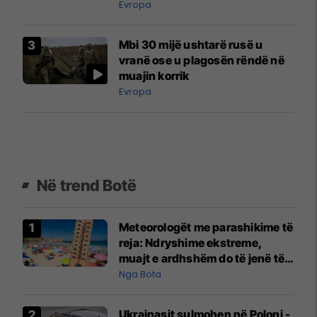
Evropa
Mbi 30 mijë ushtarë rusë u
vranë ose u plagosën rëndë në
muajin korrik
Evropa
Në trend Botë
Meteorologët me parashikime të
reja: Ndryshime ekstreme,
muajt e ardhshëm do të jenë të
pazakontë
Nga Bota
Ukrainasit sulmohen në Poloni -