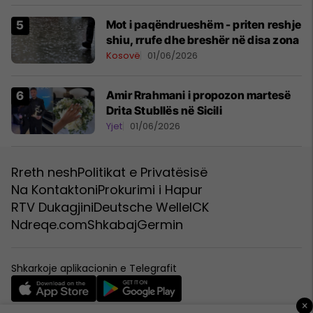
Mot i paqëndrueshëm - priten reshje
shiu, rrufe dhe breshër në disa zona
Kosovë
01/06/2026
Amir Rrahmani i propozon martesë
Drita Stubllës në Sicili
Yjet
01/06/2026
Rreth nesh
Politikat e Privatësisë
Na Kontaktoni
Prokurimi i Hapur
RTV Dukagjini
Deutsche Welle
ICK
Ndreqe.com
Shkabaj
Germin
Shkarkoje aplikacionin e Telegrafit
×