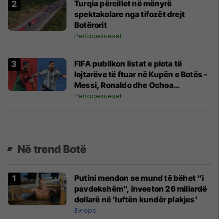
Turqia përcillet në mënyrë
spektakolare nga tifozët drejt
Botërorit
Përfaqësueset
FIFA publikon listat e plota të
lojtarëve të ftuar në Kupën e Botës -
Messi, Ronaldo dhe Ochoa
rekordmen
Përfaqësueset
Në trend Botë
Putini mendon se mund të bëhet “i
pavdekshëm”, investon 26 miliardë
dollarë në 'luftën kundër plakjes'
Evropa