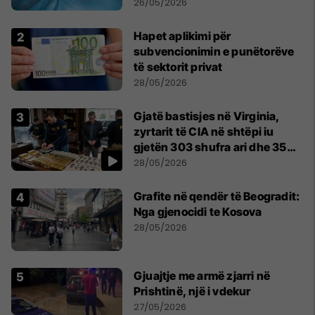
minutash
26/05/2026
Hapet aplikimi për
subvencionimin e punëtorëve
të sektorit privat
28/05/2026
Gjatë bastisjes në Virginia,
zyrtarit të CIA në shtëpi iu
gjetën 303 shufra ari dhe 35
orë luksoze Rolex
28/05/2026
Grafite në qendër të Beogradit:
Nga gjenocidi te Kosova
28/05/2026
Gjuajtje me armë zjarri në
Prishtinë, një i vdekur
27/05/2026