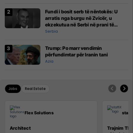
Fundi i bosit serb të nëntokës: U
arratis nga burgu në Zvicër, u
ekzekutua në Serbi në prani të
shefit të policisë
Serbia
Trump: Po marr vendimin
përfundimtar për Iranin tani
Azia
Jobs
Real Estate
Flex Solutions
staff
Architect
Trajnim The