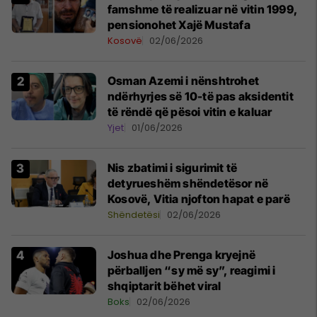
famshme të realizuar në vitin 1999,
pensionohet Xajë Mustafa
Kosovë
02/06/2026
Osman Azemi i nënshtrohet
ndërhyrjes së 10-të pas aksidentit
të rëndë që pësoi vitin e kaluar
Yjet
01/06/2026
Nis zbatimi i sigurimit të
detyrueshëm shëndetësor në
Kosovë, Vitia njofton hapat e parë
Shëndetësi
02/06/2026
Joshua dhe Prenga kryejnë
përballjen “sy më sy”, reagimi i
shqiptarit bëhet viral
Boks
02/06/2026