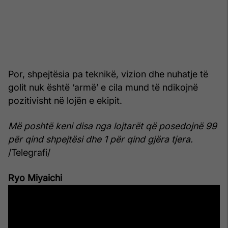
Por, shpejtësia pa teknikë, vizion dhe nuhatje të
golit nuk është ‘armë’ e cila mund të ndikojnë
pozitivisht në lojën e ekipit.
Më poshtë keni disa nga lojtarët që posedojnë 99
për qind shpejtësi dhe 1 për qind gjëra tjera.
/Telegrafi/
Ryo Miyaichi