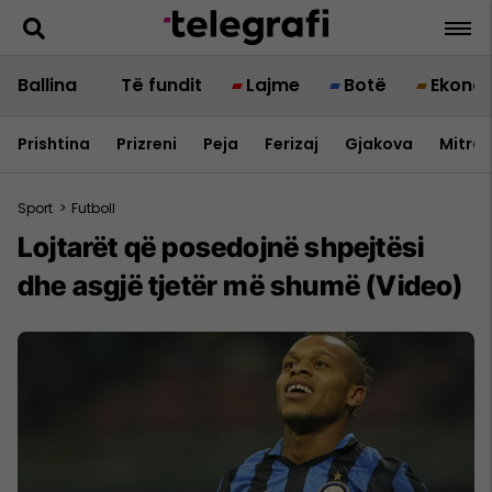
Ballina
Të fundit
Lajme
Botë
Ekono
Prishtina
Prizreni
Peja
Ferizaj
Gjakova
Mitrov
Sport
>
Futboll
Lojtarët që posedojnë shpejtësi
dhe asgjë tjetër më shumë (Video)