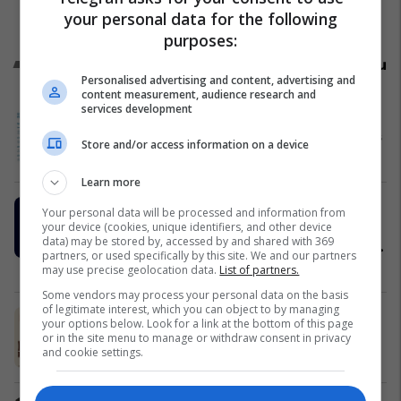
your personal data for the following
purposes:
Promo
Reklamo këtu
Personalised advertising and content, advertising and
content measurement, audience research and
services development
United Hospital - kujdes i avancuar
për shëndetin gjinekologjik të gruas
Store and/or access information on a device
United Hospital
Learn more
Action for Mothers and Children i
Your personal data will be processed and information from
Bashkohet Chopin Piano Fest
your device (cookies, unique identifiers, and other device
data) may be stored by, accessed by and shared with 369
Prishtina për të Festuar Muzikantët
partners, or used specifically by this site. We and our partners
e Rinj më 3 qershor
Action for Mothers and Children
may use precise geolocation data.
List of partners.
Some vendors may process your personal data on the basis
of legitimate interest, which you can object to by managing
Baby Burgers nga Burger King -
your options below. Look for a link at the bottom of this page
krejt kapak për fansat e burgerëve
or in the site menu to manage or withdraw consent in privacy
and cookie settings.
Burger King