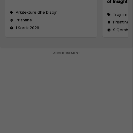
of Insight
Arkitekturë dhe Dizajn
Trajnim d
Prishtinë
Prishtinë
1 Korrik 2026
9 Qershor