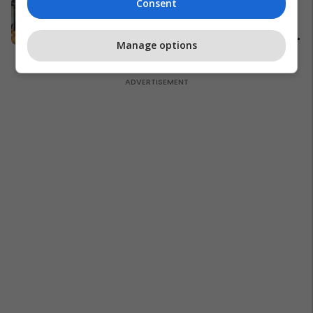
Consent
Banesë 148.68m² në shitje te
Prishtina e Re - hapësirë, lokacion
dhe komoditet për jetesë moderne
Manage options
#13551
Pro Real Estate